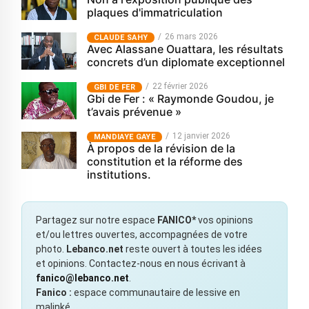
plaques d'immatriculation
26 mars 2026
CLAUDE SAHY
Avec Alassane Ouattara, les résultats
concrets d’un diplomate exceptionnel
22 février 2026
GBI DE FER
Gbi de Fer : « Raymonde Goudou, je
t’avais prévenue »
12 janvier 2026
MANDIAYE GAYE
À propos de la révision de la
constitution et la réforme des
institutions.
Partagez sur notre espace
FANICO*
vos opinions
et/ou lettres ouvertes, accompagnées de votre
photo.
Lebanco.net
reste ouvert à toutes les idées
et opinions. Contactez-nous en nous écrivant à
fanico@lebanco.net
.
Fanico :
espace communautaire de lessive en
malinké