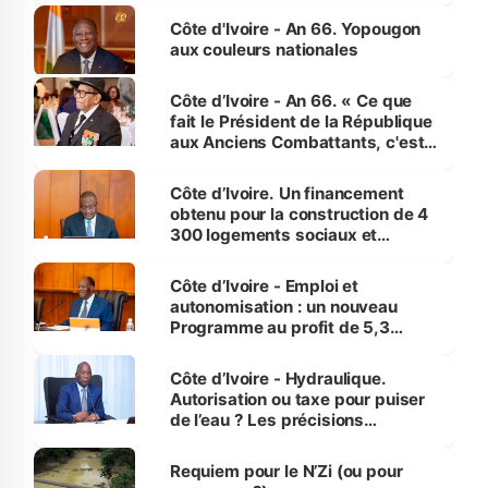
l'Etat de droit pour préserver les
Côte d'Ivoire - An 66. Yopougon
vies humaines »
aux couleurs nationales
Côte d’Ivoire - An 66. « Ce que
fait le Président de la République
aux Anciens Combattants, c'est
inédit » (Cne Yassoungo Koné ®)
Côte d’Ivoire. Un financement
obtenu pour la construction de 4
300 logements sociaux et
économiques à Abidjan, Bouaké
et Yamoussoukro
Côte d’Ivoire - Emploi et
autonomisation : un nouveau
Programme au profit de 5,3
millions de jeunes
Côte d’Ivoire - Hydraulique.
Autorisation ou taxe pour puiser
de l’eau ? Les précisions
d’Assahoré
Requiem pour le N’Zi (ou pour