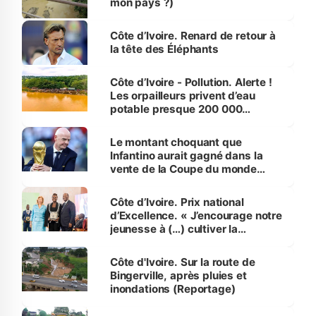
mon pays ?)
Côte d’Ivoire. Renard de retour à
la tête des Éléphants
Côte d’Ivoire - Pollution. Alerte !
Les orpailleurs privent d’eau
potable presque 200 000
habitants autour d’Agboville
Le montant choquant que
Infantino aurait gagné dans la
vente de la Coupe du monde
révélé
Côte d’Ivoire. Prix national
d’Excellence. « J’encourage notre
jeunesse à (…) cultiver la
compétence et l’intégrité »
(Alassane Ouattara
Côte d'Ivoire. Sur la route de
Bingerville, après pluies et
inondations (Reportage)