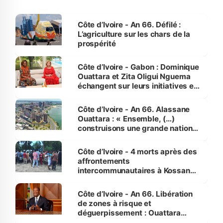
Côte d’Ivoire - An 66. Défilé :
L’agriculture sur les chars de la
prospérité
Côte d’Ivoire - Gabon : Dominique
Ouattara et Zita Oligui Nguema
échangent sur leurs initiatives en
faveur des femmes et des
enfants
Côte d’Ivoire - An 66. Alassane
Ouattara : « Ensemble, (…)
construisons une grande nation
pour nous-mêmes et pour les
générations futures »
Côte d’Ivoire - 4 morts après des
affrontements
intercommunautaires à Kossandji
(Alepé) - Notre correspondant au
milieu des sinistrés
Côte d’Ivoire - An 66. Libération
de zones à risque et
déguerpissement : Ouattara
assure du « strict respect de