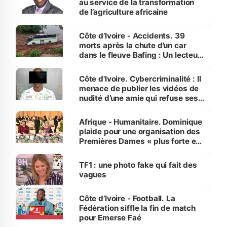
au service de la transformation
de l’agriculture africaine
Côte d’Ivoire - Accidents. 39
morts après la chute d’un car
dans le fleuve Bafing : Un lecteur
dénonce la légèreté du ministère
des Transports
Côte d'Ivoire. Cybercriminalité : Il
menace de publier les vidéos de
nudité d’une amie qui refuse ses
avances
Afrique - Humanitaire. Dominique
plaide pour une organisation des
Premières Dames « plus forte et
influente, dont l'impact s'affirme
sur la scène internationale »
TF1 : une photo fake qui fait des
vagues
Côte d’Ivoire - Football. La
Fédération siffle la fin de match
pour Emerse Faé