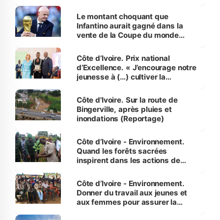
habitants autour d’Agboville
Le montant choquant que
Infantino aurait gagné dans la
vente de la Coupe du monde
révélé
Côte d’Ivoire. Prix national
d’Excellence. « J’encourage notre
jeunesse à (…) cultiver la
compétence et l’intégrité »
(Alassane Ouattara
Côte d'Ivoire. Sur la route de
Bingerville, après pluies et
inondations (Reportage)
Côte d’Ivoire - Environnement.
Quand les forêts sacrées
inspirent dans les actions de
reboisement
Côte d’Ivoire - Environnement.
Donner du travail aux jeunes et
aux femmes pour assurer la
protection des espèces