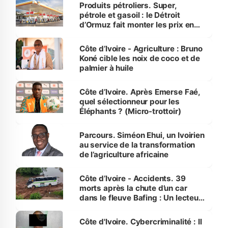
menacées
Produits pétroliers. Super,
pétrole et gasoil : le Détroit
d’Ormuz fait monter les prix en
Côte d’Ivoire
Côte d’Ivoire - Agriculture : Bruno
Koné cible les noix de coco et de
palmier à huile
Côte d’Ivoire. Après Emerse Faé,
quel sélectionneur pour les
Éléphants ? (Micro-trottoir)
Parcours. Siméon Ehui, un Ivoirien
au service de la transformation
de l’agriculture africaine
Côte d’Ivoire - Accidents. 39
morts après la chute d’un car
dans le fleuve Bafing : Un lecteur
dénonce la légèreté du ministère
des Transports
Côte d'Ivoire. Cybercriminalité : Il