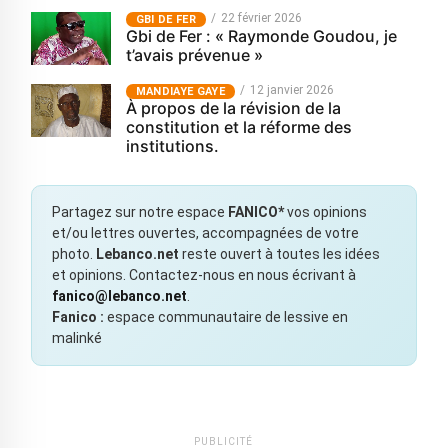
22 février 2026
GBI DE FER
Gbi de Fer : « Raymonde Goudou, je
t’avais prévenue »
12 janvier 2026
MANDIAYE GAYE
À propos de la révision de la
constitution et la réforme des
institutions.
Partagez sur notre espace
FANICO*
vos opinions
et/ou lettres ouvertes, accompagnées de votre
photo.
Lebanco.net
reste ouvert à toutes les idées
et opinions. Contactez-nous en nous écrivant à
fanico@lebanco.net
.
Fanico :
espace communautaire de lessive en
malinké
PUBLICITÉ