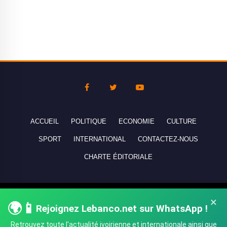
ACCUEIL
POLITIQUE
ECONOMIE
CULTURE
SPORT
INTERNATIONAL
CONTACTEZ-NOUS
CHARTE ÉDITORIALE
Copyright © 2010-2026 lebanco.net - Tous droits de reproduction
×
🌍📱
réservés - All rights reserved.
Rejoignez Lebanco.net sur WhatsApp !
Retrouvez toute l'actualité ivoirienne et internationale ainsi que