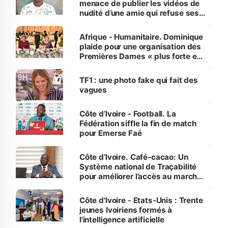
menace de publier les vidéos de
nudité d’une amie qui refuse ses
avances
Afrique - Humanitaire. Dominique
plaide pour une organisation des
Premières Dames « plus forte et
influente, dont l'impact s'affirme
sur la scène internationale »
TF1 : une photo fake qui fait des
vagues
Côte d’Ivoire - Football. La
Fédération siffle la fin de match
pour Emerse Faé
Côte d’Ivoire. Café-cacao: Un
Système national de Traçabilité
pour améliorer l’accès au marché
international
Côte d'Ivoire - Etats-Unis : Trente
jeunes Ivoiriens formés à
l'intelligence artificielle