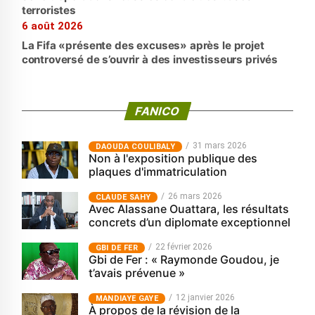
terroristes
6 août 2026
La Fifa «présente des excuses» après le projet
controversé de s’ouvrir à des investisseurs privés
FANICO
31 mars 2026
‎DAOUDA COULIBALY
Non à l'exposition publique des
plaques d'immatriculation
26 mars 2026
CLAUDE SAHY
Avec Alassane Ouattara, les résultats
concrets d’un diplomate exceptionnel
22 février 2026
GBI DE FER
Gbi de Fer : « Raymonde Goudou, je
t’avais prévenue »
12 janvier 2026
MANDIAYE GAYE
À propos de la révision de la