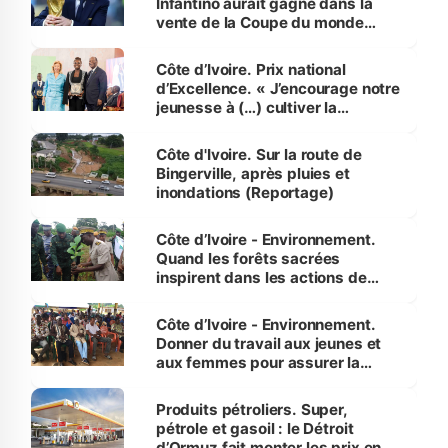
Infantino aurait gagné dans la
vente de la Coupe du monde
révélé
Côte d’Ivoire. Prix national
d’Excellence. « J’encourage notre
jeunesse à (…) cultiver la
compétence et l’intégrité »
(Alassane Ouattara
Côte d'Ivoire. Sur la route de
Bingerville, après pluies et
inondations (Reportage)
Côte d’Ivoire - Environnement.
Quand les forêts sacrées
inspirent dans les actions de
reboisement
Côte d’Ivoire - Environnement.
Donner du travail aux jeunes et
aux femmes pour assurer la
protection des espèces
menacées
Produits pétroliers. Super,
pétrole et gasoil : le Détroit
d’Ormuz fait monter les prix en