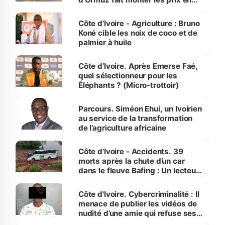
Côte d’Ivoire
Côte d’Ivoire - Agriculture : Bruno
Koné cible les noix de coco et de
palmier à huile
Côte d’Ivoire. Après Emerse Faé,
quel sélectionneur pour les
Éléphants ? (Micro-trottoir)
Parcours. Siméon Ehui, un Ivoirien
au service de la transformation
de l’agriculture africaine
Côte d’Ivoire - Accidents. 39
morts après la chute d’un car
dans le fleuve Bafing : Un lecteur
dénonce la légèreté du ministère
des Transports
Côte d'Ivoire. Cybercriminalité : Il
menace de publier les vidéos de
nudité d’une amie qui refuse ses
avances