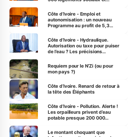
économiques à Abidjan, Bouaké
et Yamoussoukro
Côte d’Ivoire - Emploi et
autonomisation : un nouveau
Programme au profit de 5,3
millions de jeunes
Côte d’Ivoire - Hydraulique.
Autorisation ou taxe pour puiser
de l’eau ? Les précisions
d’Assahoré
Requiem pour le N’Zi (ou pour
mon pays ?)
Côte d’Ivoire. Renard de retour à
la tête des Éléphants
Côte d’Ivoire - Pollution. Alerte !
Les orpailleurs privent d’eau
potable presque 200 000
habitants autour d’Agboville
Le montant choquant que