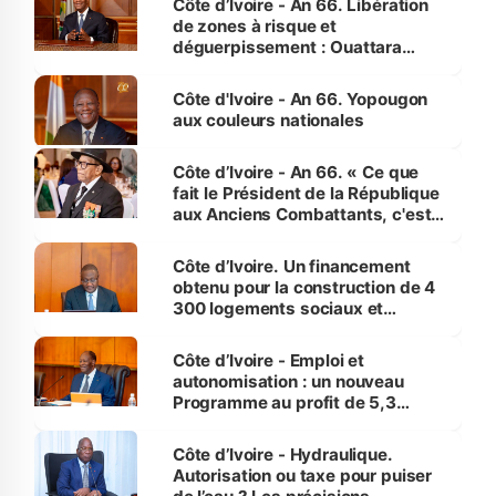
Côte d’Ivoire - An 66. Libération
de zones à risque et
déguerpissement : Ouattara
assure du « strict respect de
l'Etat de droit pour préserver les
Côte d'Ivoire - An 66. Yopougon
vies humaines »
aux couleurs nationales
Côte d’Ivoire - An 66. « Ce que
fait le Président de la République
aux Anciens Combattants, c'est
inédit » (Cne Yassoungo Koné ®)
Côte d’Ivoire. Un financement
obtenu pour la construction de 4
300 logements sociaux et
économiques à Abidjan, Bouaké
et Yamoussoukro
Côte d’Ivoire - Emploi et
autonomisation : un nouveau
Programme au profit de 5,3
millions de jeunes
Côte d’Ivoire - Hydraulique.
Autorisation ou taxe pour puiser