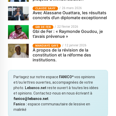
26 mars 2026
CLAUDE SAHY
Avec Alassane Ouattara, les résultats
concrets d’un diplomate exceptionnel
22 février 2026
GBI DE FER
Gbi de Fer : « Raymonde Goudou, je
t’avais prévenue »
12 janvier 2026
MANDIAYE GAYE
À propos de la révision de la
constitution et la réforme des
institutions.
Partagez sur notre espace
FANICO*
vos opinions
et/ou lettres ouvertes, accompagnées de votre
photo.
Lebanco.net
reste ouvert à toutes les idées
et opinions. Contactez-nous en nous écrivant à
fanico@lebanco.net
.
Fanico :
espace communautaire de lessive en
malinké