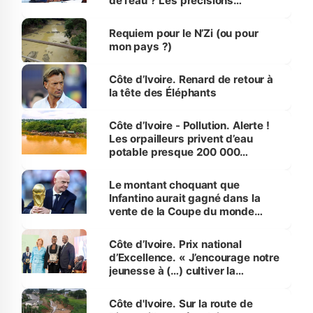
de l’eau ? Les précisions
d’Assahoré
Requiem pour le N’Zi (ou pour
mon pays ?)
Côte d’Ivoire. Renard de retour à
la tête des Éléphants
Côte d’Ivoire - Pollution. Alerte !
Les orpailleurs privent d’eau
potable presque 200 000
habitants autour d’Agboville
Le montant choquant que
Infantino aurait gagné dans la
vente de la Coupe du monde
révélé
Côte d’Ivoire. Prix national
d’Excellence. « J’encourage notre
jeunesse à (…) cultiver la
compétence et l’intégrité »
(Alassane Ouattara
Côte d'Ivoire. Sur la route de