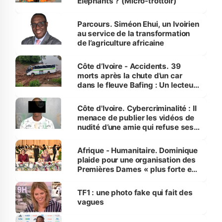
Éléphants ? (Micro-trottoir)
Parcours. Siméon Ehui, un Ivoirien
au service de la transformation
de l’agriculture africaine
Côte d’Ivoire - Accidents. 39
morts après la chute d’un car
dans le fleuve Bafing : Un lecteur
dénonce la légèreté du ministère
des Transports
Côte d'Ivoire. Cybercriminalité : Il
menace de publier les vidéos de
nudité d’une amie qui refuse ses
avances
Afrique - Humanitaire. Dominique
plaide pour une organisation des
Premières Dames « plus forte et
influente, dont l'impact s'affirme
sur la scène internationale »
TF1 : une photo fake qui fait des
vagues