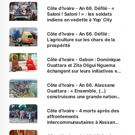
Côte d’Ivoire - An 66. Défilé - «
Saloni ! Saloni ! » : les soldats
indiens en vedette à Yop’ City
Côte d’Ivoire - An 66. Défilé :
L’agriculture sur les chars de la
prospérité
Côte d’Ivoire - Gabon : Dominique
Ouattara et Zita Oligui Nguema
échangent sur leurs initiatives en
faveur des femmes et des
enfants
Côte d’Ivoire - An 66. Alassane
Ouattara : « Ensemble, (…)
construisons une grande nation
pour nous-mêmes et pour les
générations futures »
Côte d’Ivoire - 4 morts après des
affrontements
intercommunautaires à Kossandji
(Alepé) - Notre correspondant au
milieu des sinistrés