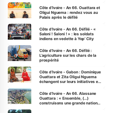
made in Côte d'Ivoire
Côte d’Ivoire - An 66. Ouattara et
Oligui Nguema : rendez vous au
Palais après le défilé
Côte d’Ivoire - An 66. Défilé - «
Saloni ! Saloni ! » : les soldats
indiens en vedette à Yop’ City
Côte d’Ivoire - An 66. Défilé :
L’agriculture sur les chars de la
prospérité
Côte d’Ivoire - Gabon : Dominique
Ouattara et Zita Oligui Nguema
échangent sur leurs initiatives en
faveur des femmes et des
enfants
Côte d’Ivoire - An 66. Alassane
Ouattara : « Ensemble, (…)
construisons une grande nation
pour nous-mêmes et pour les
générations futures »