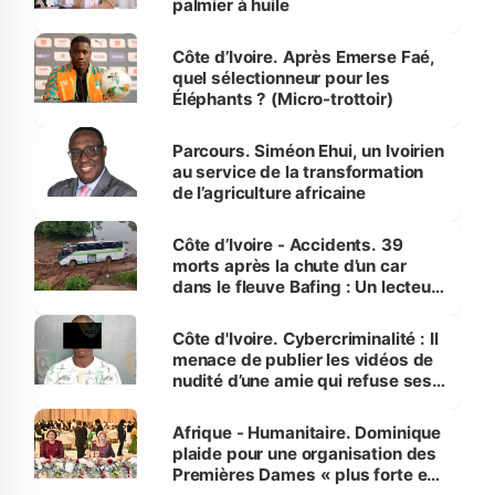
palmier à huile
Côte d’Ivoire. Après Emerse Faé,
quel sélectionneur pour les
Éléphants ? (Micro-trottoir)
Parcours. Siméon Ehui, un Ivoirien
au service de la transformation
de l’agriculture africaine
Côte d’Ivoire - Accidents. 39
morts après la chute d’un car
dans le fleuve Bafing : Un lecteur
dénonce la légèreté du ministère
des Transports
Côte d'Ivoire. Cybercriminalité : Il
menace de publier les vidéos de
nudité d’une amie qui refuse ses
avances
Afrique - Humanitaire. Dominique
plaide pour une organisation des
Premières Dames « plus forte et