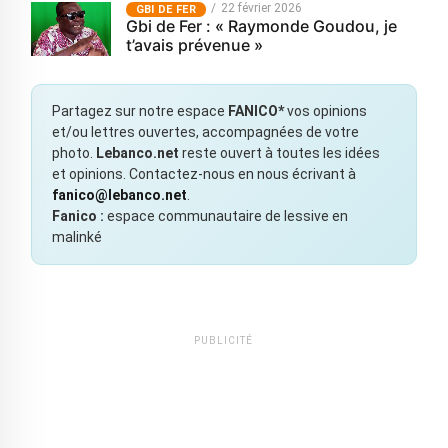
22 février 2026
GBI DE FER
Gbi de Fer : « Raymonde Goudou, je
t’avais prévenue »
Partagez sur notre espace
FANICO*
vos opinions
et/ou lettres ouvertes, accompagnées de votre
photo.
Lebanco.net
reste ouvert à toutes les idées
et opinions. Contactez-nous en nous écrivant à
fanico@lebanco.net
.
Fanico :
espace communautaire de lessive en
malinké
PUBLICITÉ