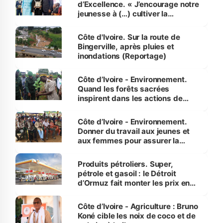
d’Excellence. « J’encourage notre
jeunesse à (…) cultiver la
compétence et l’intégrité »
(Alassane Ouattara
Côte d'Ivoire. Sur la route de
Bingerville, après pluies et
inondations (Reportage)
Côte d’Ivoire - Environnement.
Quand les forêts sacrées
inspirent dans les actions de
reboisement
Côte d’Ivoire - Environnement.
Donner du travail aux jeunes et
aux femmes pour assurer la
protection des espèces
menacées
Produits pétroliers. Super,
pétrole et gasoil : le Détroit
d’Ormuz fait monter les prix en
Côte d’Ivoire
Côte d’Ivoire - Agriculture : Bruno
Koné cible les noix de coco et de