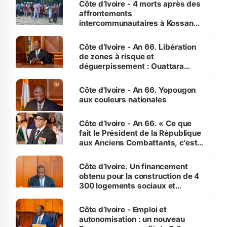
Côte d’Ivoire - 4 morts après des
affrontements
intercommunautaires à Kossandji
(Alepé) - Notre correspondant au
milieu des sinistrés
Côte d’Ivoire - An 66. Libération
de zones à risque et
déguerpissement : Ouattara
assure du « strict respect de
l'Etat de droit pour préserver les
Côte d'Ivoire - An 66. Yopougon
vies humaines »
aux couleurs nationales
Côte d’Ivoire - An 66. « Ce que
fait le Président de la République
aux Anciens Combattants, c'est
inédit » (Cne Yassoungo Koné ®)
Côte d’Ivoire. Un financement
obtenu pour la construction de 4
300 logements sociaux et
économiques à Abidjan, Bouaké
et Yamoussoukro
Côte d’Ivoire - Emploi et
autonomisation : un nouveau