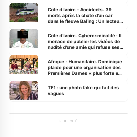
Côte d’Ivoire - Accidents. 39
morts après la chute d’un car
dans le fleuve Bafing : Un lecteur
dénonce la légèreté du ministère
des Transports
Côte d'Ivoire. Cybercriminalité : Il
menace de publier les vidéos de
nudité d’une amie qui refuse ses
avances
Afrique - Humanitaire. Dominique
plaide pour une organisation des
Premières Dames « plus forte et
influente, dont l'impact s'affirme
sur la scène internationale »
TF1 : une photo fake qui fait des
vagues
PUBLICITÉ