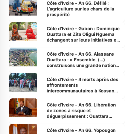
Côte d’Ivoire - An 66. Défilé :
L’agriculture sur les chars de la
prospérité
Côte d’Ivoire - Gabon : Dominique
Ouattara et Zita Oligui Nguema
échangent sur leurs initiatives en
faveur des femmes et des
enfants
Côte d’Ivoire - An 66. Alassane
Ouattara : « Ensemble, (…)
construisons une grande nation
pour nous-mêmes et pour les
générations futures »
Côte d’Ivoire - 4 morts après des
affrontements
intercommunautaires à Kossandji
(Alepé) - Notre correspondant au
milieu des sinistrés
Côte d’Ivoire - An 66. Libération
de zones à risque et
déguerpissement : Ouattara
assure du « strict respect de
l'Etat de droit pour préserver les
Côte d'Ivoire - An 66. Yopougon
vies humaines »