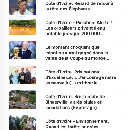
Côte d’Ivoire. Renard de retour à
la tête des Éléphants
Côte d’Ivoire - Pollution. Alerte !
Les orpailleurs privent d’eau
potable presque 200 000
habitants autour d’Agboville
Le montant choquant que
Infantino aurait gagné dans la
vente de la Coupe du monde
révélé
Côte d’Ivoire. Prix national
d’Excellence. « J’encourage notre
jeunesse à (…) cultiver la
compétence et l’intégrité »
(Alassane Ouattara
Côte d'Ivoire. Sur la route de
Bingerville, après pluies et
inondations (Reportage)
Côte d’Ivoire - Environnement.
Quand les forêts sacrées