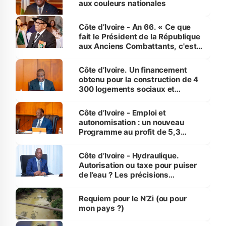
aux couleurs nationales
Côte d’Ivoire - An 66. « Ce que
fait le Président de la République
aux Anciens Combattants, c'est
inédit » (Cne Yassoungo Koné ®)
Côte d’Ivoire. Un financement
obtenu pour la construction de 4
300 logements sociaux et
économiques à Abidjan, Bouaké
et Yamoussoukro
Côte d’Ivoire - Emploi et
autonomisation : un nouveau
Programme au profit de 5,3
millions de jeunes
Côte d’Ivoire - Hydraulique.
Autorisation ou taxe pour puiser
de l’eau ? Les précisions
d’Assahoré
Requiem pour le N’Zi (ou pour
mon pays ?)