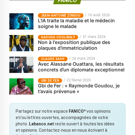
FANICO
10 août 2026
JEAN-ANTOINE ZINSOU
L’IA traite la maladie et le médecin
soigne le malade
31 mars 2026
‎DAOUDA COULIBALY
Non à l'exposition publique des
plaques d'immatriculation
26 mars 2026
CLAUDE SAHY
Avec Alassane Ouattara, les résultats
concrets d’un diplomate exceptionnel
22 février 2026
GBI DE FER
Gbi de Fer : « Raymonde Goudou, je
t’avais prévenue »
Partagez sur notre espace
FANICO*
vos opinions
et/ou lettres ouvertes, accompagnées de votre
photo.
Lebanco.net
reste ouvert à toutes les idées
et opinions. Contactez-nous en nous écrivant à