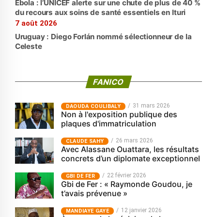
Ebola : l’UNICEF alerte sur une chute de plus de 40 %
du recours aux soins de santé essentiels en Ituri
7 août 2026
Uruguay : Diego Forlán nommé sélectionneur de la
Celeste
FANICO
31 mars 2026
‎DAOUDA COULIBALY
Non à l'exposition publique des
plaques d'immatriculation
26 mars 2026
CLAUDE SAHY
Avec Alassane Ouattara, les résultats
concrets d’un diplomate exceptionnel
22 février 2026
GBI DE FER
Gbi de Fer : « Raymonde Goudou, je
t’avais prévenue »
12 janvier 2026
MANDIAYE GAYE