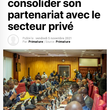
consolider son
partenariat avec le
secteur privé
Publié le :
vendredi 5 novembre 2021
Par:
Primature
| Source:
Primature