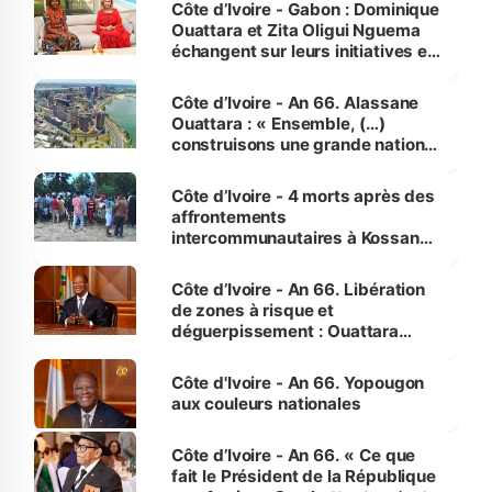
Côte d’Ivoire - Gabon : Dominique
Ouattara et Zita Oligui Nguema
échangent sur leurs initiatives en
faveur des femmes et des
enfants
Côte d’Ivoire - An 66. Alassane
Ouattara : « Ensemble, (…)
construisons une grande nation
pour nous-mêmes et pour les
générations futures »
Côte d’Ivoire - 4 morts après des
affrontements
intercommunautaires à Kossandji
(Alepé) - Notre correspondant au
milieu des sinistrés
Côte d’Ivoire - An 66. Libération
de zones à risque et
déguerpissement : Ouattara
assure du « strict respect de
l'Etat de droit pour préserver les
Côte d'Ivoire - An 66. Yopougon
vies humaines »
aux couleurs nationales
Côte d’Ivoire - An 66. « Ce que
fait le Président de la République