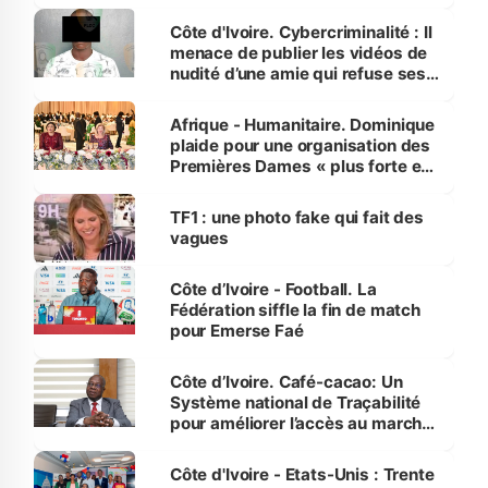
dénonce la légèreté du ministère
des Transports
Côte d'Ivoire. Cybercriminalité : Il
menace de publier les vidéos de
nudité d’une amie qui refuse ses
avances
Afrique - Humanitaire. Dominique
plaide pour une organisation des
Premières Dames « plus forte et
influente, dont l'impact s'affirme
sur la scène internationale »
TF1 : une photo fake qui fait des
vagues
Côte d’Ivoire - Football. La
Fédération siffle la fin de match
pour Emerse Faé
Côte d’Ivoire. Café-cacao: Un
Système national de Traçabilité
pour améliorer l’accès au marché
international
Côte d'Ivoire - Etats-Unis : Trente