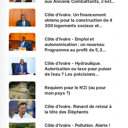
aux Anciens Combattants, c'est
inédit » (Cne Yassoungo Koné ®)
Côte d’Ivoire. Un financement
obtenu pour la construction de 4
300 logements sociaux et
économiques à Abidjan, Bouaké
et Yamoussoukro
Côte d’Ivoire - Emploi et
autonomisation : un nouveau
Programme au profit de 5,3
millions de jeunes
Côte d’Ivoire - Hydraulique.
Autorisation ou taxe pour puiser
de l’eau ? Les précisions
d’Assahoré
Requiem pour le N’Zi (ou pour
mon pays ?)
Côte d’Ivoire. Renard de retour à
la tête des Éléphants
Côte d’Ivoire - Pollution. Alerte !