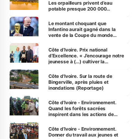
Les orpailleurs privent d’eau
potable presque 200 000
habitants autour d’Agboville
Le montant choquant que
Infantino aurait gagné dans la
vente de la Coupe du monde
révélé
Côte d’Ivoire. Prix national
d’Excellence. « J’encourage notre
jeunesse à (…) cultiver la
compétence et l’intégrité »
(Alassane Ouattara
Côte d'Ivoire. Sur la route de
Bingerville, après pluies et
inondations (Reportage)
Côte d’Ivoire - Environnement.
Quand les forêts sacrées
inspirent dans les actions de
reboisement
Côte d’Ivoire - Environnement.
Donner du travail aux jeunes et