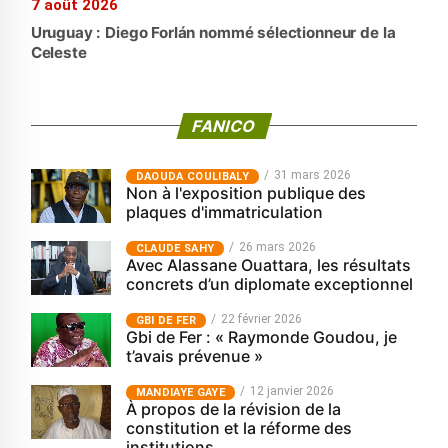
7 août 2026
Uruguay : Diego Forlán nommé sélectionneur de la
Celeste
FANICO
31 mars 2026
‎DAOUDA COULIBALY
Non à l'exposition publique des
plaques d'immatriculation
26 mars 2026
CLAUDE SAHY
Avec Alassane Ouattara, les résultats
concrets d’un diplomate exceptionnel
22 février 2026
GBI DE FER
Gbi de Fer : « Raymonde Goudou, je
t’avais prévenue »
12 janvier 2026
MANDIAYE GAYE
À propos de la révision de la
constitution et la réforme des
institutions.