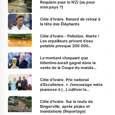
Requiem pour le N’Zi (ou pour
mon pays ?)
Côte d’Ivoire. Renard de retour à
la tête des Éléphants
Côte d’Ivoire - Pollution. Alerte !
Les orpailleurs privent d’eau
potable presque 200 000
habitants autour d’Agboville
Le montant choquant que
Infantino aurait gagné dans la
vente de la Coupe du monde
révélé
Côte d’Ivoire. Prix national
d’Excellence. « J’encourage notre
jeunesse à (…) cultiver la
compétence et l’intégrité »
(Alassane Ouattara
Côte d'Ivoire. Sur la route de
Bingerville, après pluies et
inondations (Reportage)