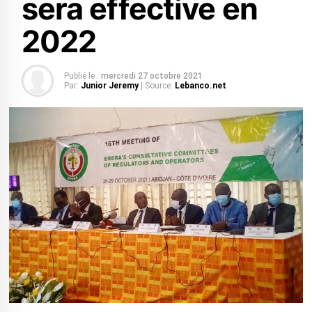
sera effective en
2022
Publié le :
mercredi 27 octobre 2021
Par:
Junior Jeremy
| Source:
Lebanco.net