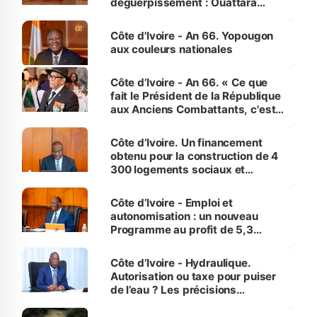
déguerpissement : Ouattara
assure du « strict respect de
l'Etat de droit pour préserver les
Côte d'Ivoire - An 66. Yopougon
vies humaines »
aux couleurs nationales
Côte d’Ivoire - An 66. « Ce que
fait le Président de la République
aux Anciens Combattants, c'est
inédit » (Cne Yassoungo Koné ®)
Côte d’Ivoire. Un financement
obtenu pour la construction de 4
300 logements sociaux et
économiques à Abidjan, Bouaké
et Yamoussoukro
Côte d’Ivoire - Emploi et
autonomisation : un nouveau
Programme au profit de 5,3
millions de jeunes
Côte d’Ivoire - Hydraulique.
Autorisation ou taxe pour puiser
de l’eau ? Les précisions
d’Assahoré