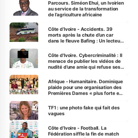
Parcours. Siméon Ehui, un Ivoirien
au service de la transformation
de l’agriculture africaine
Côte d’Ivoire - Accidents. 39
morts après la chute d’un car
dans le fleuve Bafing : Un lecteur
dénonce la légèreté du ministère
des Transports
Côte d'Ivoire. Cybercriminalité : Il
menace de publier les vidéos de
nudité d’une amie qui refuse ses
avances
Afrique - Humanitaire. Dominique
plaide pour une organisation des
Premières Dames « plus forte et
influente, dont l'impact s'affirme
sur la scène internationale »
TF1 : une photo fake qui fait des
vagues
Côte d’Ivoire - Football. La
Fédération siffle la fin de match