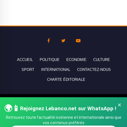
ACCUEIL
POLITIQUE
ECONOMIE
CULTURE
SPORT
INTERNATIONAL
CONTACTEZ-NOUS
CHARTE ÉDITORIALE
Copyright © 2010-2026 lebanco.net - Tous droits de reproduction
×
🌍📱
réservés - All rights reserved.
Rejoignez Lebanco.net sur WhatsApp !
Retrouvez toute l'actualité ivoirienne et internationale ainsi que
vos contenus préférés