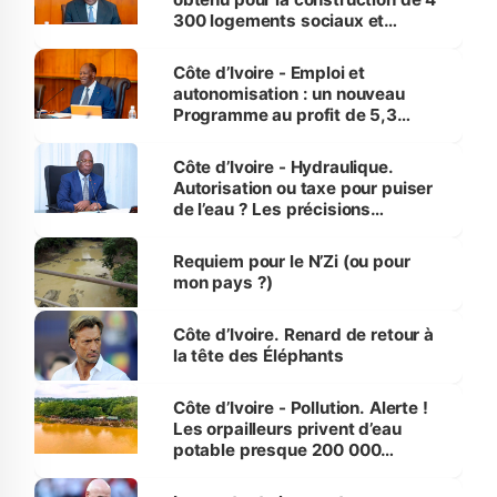
300 logements sociaux et
économiques à Abidjan, Bouaké
et Yamoussoukro
Côte d’Ivoire - Emploi et
autonomisation : un nouveau
Programme au profit de 5,3
millions de jeunes
Côte d’Ivoire - Hydraulique.
Autorisation ou taxe pour puiser
de l’eau ? Les précisions
d’Assahoré
Requiem pour le N’Zi (ou pour
mon pays ?)
Côte d’Ivoire. Renard de retour à
la tête des Éléphants
Côte d’Ivoire - Pollution. Alerte !
Les orpailleurs privent d’eau
potable presque 200 000
habitants autour d’Agboville