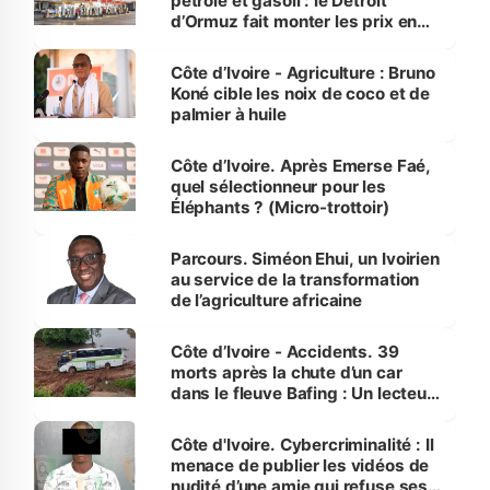
pétrole et gasoil : le Détroit
d’Ormuz fait monter les prix en
Côte d’Ivoire
Côte d’Ivoire - Agriculture : Bruno
Koné cible les noix de coco et de
palmier à huile
Côte d’Ivoire. Après Emerse Faé,
quel sélectionneur pour les
Éléphants ? (Micro-trottoir)
Parcours. Siméon Ehui, un Ivoirien
au service de la transformation
de l’agriculture africaine
Côte d’Ivoire - Accidents. 39
morts après la chute d’un car
dans le fleuve Bafing : Un lecteur
dénonce la légèreté du ministère
des Transports
Côte d'Ivoire. Cybercriminalité : Il
menace de publier les vidéos de
nudité d’une amie qui refuse ses