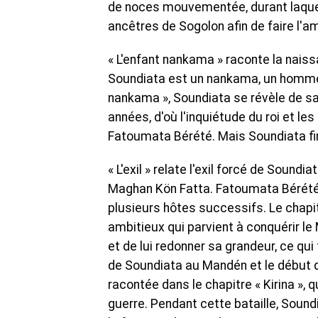
de noces mouvementée, durant laquel
ancêtres de Sogolon afin de faire l'am
« L'enfant nankama » raconte la nai
Soundiata est un nankama, un homme n
nankama », Soundiata se révèle de sa
années, d'où l'inquiétude du roi et 
Fatoumata Bérété. Mais Soundiata fini
« L'exil » relate l'exil forcé de Soun
Maghan Kön Fatta. Fatoumata Bérété, 
plusieurs hôtes successifs. Le chapi
ambitieux qui parvient à conquérir l
et de lui redonner sa grandeur, ce qu
de Soundiata au Mandén et le début d
racontée dans le chapitre « Kirina », q
guerre. Pendant cette bataille, Soun