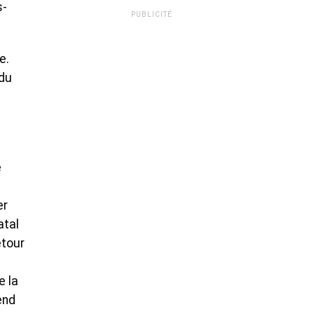
s-
PUBLICITÉ
e.
 du
e
er
atal
etour
e la
end