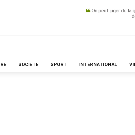
On peut juger de la 
d
PUBLICITÉ
URE
SOCIETE
SPORT
INTERNATIONAL
V