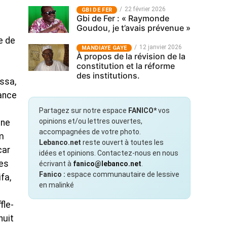
22 février 2026
GBI DE FER
Gbi de Fer : « Raymonde
Goudou, je t’avais prévenue »
e de
12 janvier 2026
MANDIAYE GAYE
À propos de la révision de la
constitution et la réforme
des institutions.
ssa,
ance
Partagez sur notre espace
FANICO*
vos
opinions et/ou lettres ouvertes,
une
accompagnées de votre photo.
em
Lebanco.net
reste ouvert à toutes les
car
idées et opinions. Contactez-nous en nous
ses
écrivant à
fanico@lebanco.net
.
Fanico :
espace communautaire de lessive
fa,
en malinké
fle-
nuit