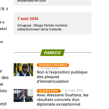
essentiels en Ituri
8. Il
7 août 2026
i a
Uruguay : Diego Forlán nommé
aduit
sélectionneur de la Celeste
en
FANICO
‎DAOUDA COULIBALY
31 mars 2026
ar
Non à l'exposition publique
des plaques
e des
d'immatriculation
ue
abou
26 mars 2026
CLAUDE SAHY
Avec Alassane Ouattara, les
résultats concrets d’un
 est
diplomate exceptionnel