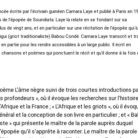
écrite par l'écrivain guinéen Camara Laye et publié à Paris en 197
 de l'épopée de Soundiata. Laye la relate en se fondant sur sa
 de vingt ans, et en particulier sur une récitation de l'épopée qui lu
igui (griot traditionaliste) Babou Condé. Camara Laye transcrit et tr
n partie pour les rendre accessibles à un large public. Il écrit en
chansons et poèmes qui ponctuent le récit et qu'il donne à la fois 
 poème L'âme nègre suivi de trois courtes introductions p
es profondeurs », où il évoque les recherches sur l'histoir
Afrique et la France ; « L'Afrique et les griots », où il évoq
énéral et la conception de son livre en particulier ; et « B
liste » qui présente le maître de la parole auprès duquel
l'épopée qu'il s'apprête à raconter. Le maître de la parole