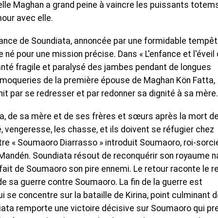
le Maghan a grand peine à vaincre les puissants totem
our avec elle.
ssance de Soundiata, annoncée par une formidable tempêt
é pour une mission précise. Dans « L'enfance et l'éveil
nté fragile et paralysé des jambes pendant de longues
les moqueries de la première épouse de Maghan Kön Fatta,
t par se redresser et par redonner sa dignité à sa mère.
diata, de sa mère et de ses frères et sœurs après la mort d
vengeresse, les chasse, et ils doivent se réfugier chez
tre « Soumaoro Diarrasso » introduit Soumaoro, roi-sorci
e Mandén. Soundiata résout de reconquérir son royaume n
i fait de Soumaoro son pire ennemi. Le retour raconte le r
e sa guerre contre Soumaoro. La fin de la guerre est
ui se concentre sur la bataille de Kirina, point culminant d
diata remporte une victoire décisive sur Soumaoro qui pr