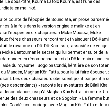
é. Le sous-titre, Kouma Lafôlo Kouma, est l'une des
undiata en malinké.
écrite courte de l'épopée de Soundiata, en prose parsemé
 à la fois dans la version originale malinké et en
vise l'épopée en dix chapitres. « Moké Moussa, Moké
ux frères chasseurs rencontrent et vainquent Dô-Kami
stait le royaume du Dô. Dô-Kamissa, rassasiée de venge
à Moké Dantouman le secret qui lui permet ensuite de la
devra demander en récompense au roi du Dô la main d'une je
plus laide du royaume : Sogolon Condé, héritière de son tot
oi du Mandén, Maghan Kön Fatta, pour la lui faire épouser, 
puissant. Les deux chasseurs obéissent point par point à 
ses descendants) » raconte les aventures de Bilali Khali
sa descendance, jusqu'à Maghan Kön Fatta lui-même. Un
venue des deux chasseurs et de Sogolon. « La femme buf
ogolon Condé, son mariage avec Maghan Kön Fatta et leur 