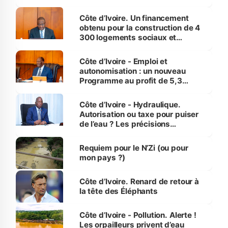
inédit » (Cne Yassoungo Koné ®)
Côte d’Ivoire. Un financement
obtenu pour la construction de 4
300 logements sociaux et
économiques à Abidjan, Bouaké
et Yamoussoukro
Côte d’Ivoire - Emploi et
autonomisation : un nouveau
Programme au profit de 5,3
millions de jeunes
Côte d’Ivoire - Hydraulique.
Autorisation ou taxe pour puiser
de l’eau ? Les précisions
d’Assahoré
Requiem pour le N’Zi (ou pour
mon pays ?)
Côte d’Ivoire. Renard de retour à
la tête des Éléphants
Côte d’Ivoire - Pollution. Alerte !
Les orpailleurs privent d’eau