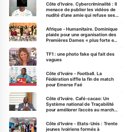
des Transports
Côte d'Ivoire. Cybercriminalité : Il
menace de publier les vidéos de
nudité d’une amie qui refuse ses
avances
Afrique - Humanitaire. Dominique
plaide pour une organisation des
Premières Dames « plus forte et
influente, dont l'impact s'affirme
sur la scène internationale »
TF1 : une photo fake qui fait des
vagues
Côte d’Ivoire - Football. La
Fédération siffle la fin de match
pour Emerse Faé
Côte d’Ivoire. Café-cacao: Un
Système national de Traçabilité
pour améliorer l’accès au marché
international
Côte d'Ivoire - Etats-Unis : Trente
jeunes Ivoiriens formés à