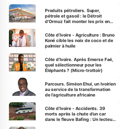
protection des espèces
menacées
Produits pétroliers. Super,
pétrole et gasoil : le Détroit
d’Ormuz fait monter les prix en
Côte d’Ivoire
Côte d’Ivoire - Agriculture : Bruno
Koné cible les noix de coco et de
palmier à huile
Côte d’Ivoire. Après Emerse Faé,
quel sélectionneur pour les
Éléphants ? (Micro-trottoir)
Parcours. Siméon Ehui, un Ivoirien
au service de la transformation
de l’agriculture africaine
Côte d’Ivoire - Accidents. 39
morts après la chute d’un car
dans le fleuve Bafing : Un lecteur
dénonce la légèreté du ministère