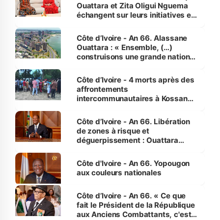
Ouattara et Zita Oligui Nguema
échangent sur leurs initiatives en
faveur des femmes et des
enfants
Côte d’Ivoire - An 66. Alassane
Ouattara : « Ensemble, (…)
construisons une grande nation
pour nous-mêmes et pour les
générations futures »
Côte d’Ivoire - 4 morts après des
affrontements
intercommunautaires à Kossandji
(Alepé) - Notre correspondant au
milieu des sinistrés
Côte d’Ivoire - An 66. Libération
de zones à risque et
déguerpissement : Ouattara
assure du « strict respect de
l'Etat de droit pour préserver les
Côte d'Ivoire - An 66. Yopougon
vies humaines »
aux couleurs nationales
Côte d’Ivoire - An 66. « Ce que
fait le Président de la République
aux Anciens Combattants, c'est