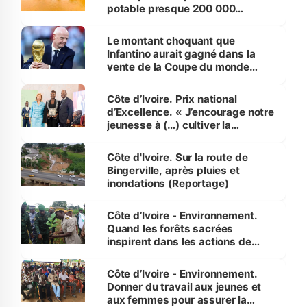
potable presque 200 000
habitants autour d’Agboville
Le montant choquant que
Infantino aurait gagné dans la
vente de la Coupe du monde
révélé
Côte d’Ivoire. Prix national
d’Excellence. « J’encourage notre
jeunesse à (…) cultiver la
compétence et l’intégrité »
(Alassane Ouattara
Côte d'Ivoire. Sur la route de
Bingerville, après pluies et
inondations (Reportage)
Côte d’Ivoire - Environnement.
Quand les forêts sacrées
inspirent dans les actions de
reboisement
Côte d’Ivoire - Environnement.
Donner du travail aux jeunes et
aux femmes pour assurer la