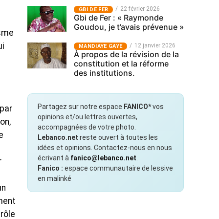
22 février 2026
GBI DE FER
Gbi de Fer : « Raymonde
Goudou, je t’avais prévenue »
isme
ui
12 janvier 2026
MANDIAYE GAYE
À propos de la révision de la
constitution et la réforme
des institutions.
Partagez sur notre espace
FANICO*
vos
 par
opinions et/ou lettres ouvertes,
on,
accompagnées de votre photo.
e
Lebanco.net
reste ouvert à toutes les
idées et opinions. Contactez-nous en nous
écrivant à
fanico@lebanco.net
.
r
Fanico :
espace communautaire de lessive
en malinké
un
ment
rôle