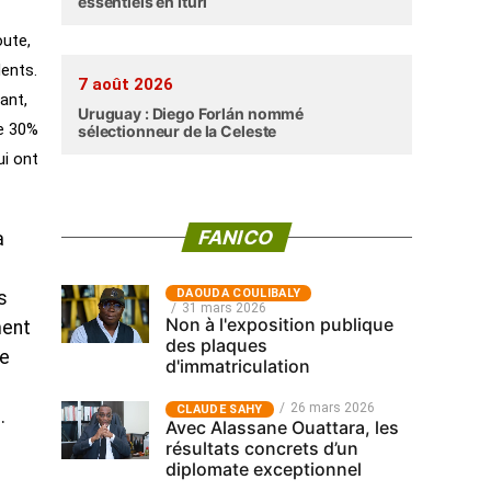
essentiels en Ituri
oute,
dents.
7 août 2026
ant,
Uruguay : Diego Forlán nommé
de 30%
sélectionneur de la Celeste
ui ont
FANICO
a
‎DAOUDA COULIBALY
s
31 mars 2026
Non à l'exposition publique
ment
des plaques
de
d'immatriculation
26 mars 2026
CLAUDE SAHY
.
Avec Alassane Ouattara, les
résultats concrets d’un
diplomate exceptionnel