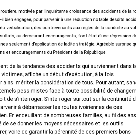
 routière, motivée par l’inquiétante croissance des accidents de la r
t-il bien engagée, pour parvenir à une réduction notable desdits acci
idéo verbalisation, des contrevenants aux règles de la conduite au vol
ésultats, au demeurant encourageants, font état d’une régression 
s seulement d’application de ladite stratégie. Agréable surprise q
ions et encouragements du Président de la République.
ment de la tendance des accidents qui surviennent dans l
 victimes, affiche un début d’exécution, à la fois
ainsi mériter la considération de tous. Pour autant, san
s éternels pessimistes face à toute possibilité de change
it de s’interroger. S’interroger surtout sur la continuité 
parvenir à débarrasser les routes ivoiriennes de ces
ien. En endeuillant de nombreuses familles, au fil des ans
té de se donner les moyens nécessaires et les outils
er, voire de garantir la pérennité de ces premiers bons