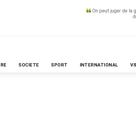
On peut juger de la 
d
PUBLICITÉ
URE
SOCIETE
SPORT
INTERNATIONAL
V