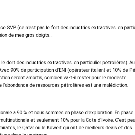
nce SVP (ce n'est pas le fort des industries extractives, en parti
cision de mes gros doigts…
 dort des industries extractives, en particulier pétrolières). Au 
Avec 90% de participation d'ENI (opérateur italien) et 10% de Pé
spection seront amortis, combien va-t-il rester pour le modeste
ue l'abondance de ressources pétrolières est une malédiction.
ationale a 90 % et nous sommes en phase d'exploration. En phase
a multinationale et seulement 10% pour la Cote d'Ivoire. C'est pe
irates, le Qatar ou le Koweit qui ont de meilleurs deals et des