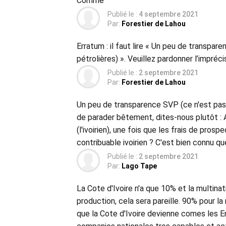
Comme
Publié le :
4 septembre 2021
Par:
Forestier de Lahou
Erratum : il faut lire « Un peu de transpare
pétrolières) ». Veuillez pardonner l’impré
Publié le :
2 septembre 2021
Par:
Forestier de Lahou
Un peu de transparence SVP (ce n'est pas le
de parader bêtement, dites-nous plutôt : 
(l'ivoirien), une fois que les frais de pro
contribuable ivoirien ? C'est bien connu q
Publié le :
2 septembre 2021
Par:
Lago Tape
La Cote d'Ivoire n'a que 10% et la multin
production, cela sera pareille. 90% pour l
que la Cote d'Ivoire devienne comes les Em