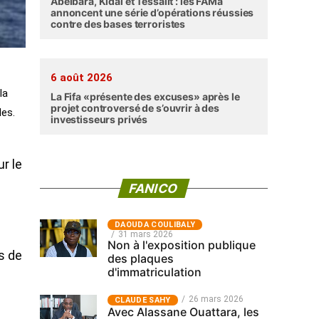
Abéibara, Kidal et Tessalit : les FAMa
annoncent une série d’opérations réussies
contre des bases terroristes
6 août 2026
la
La Fifa «présente des excuses» après le
projet controversé de s’ouvrir à des
des.
investisseurs privés
ur le
FANICO
‎DAOUDA COULIBALY
31 mars 2026
Non à l'exposition publique
s de
des plaques
d'immatriculation
26 mars 2026
CLAUDE SAHY
Avec Alassane Ouattara, les