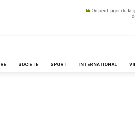
On peut juger de la 
d
PUBLICITÉ
URE
SOCIETE
SPORT
INTERNATIONAL
V