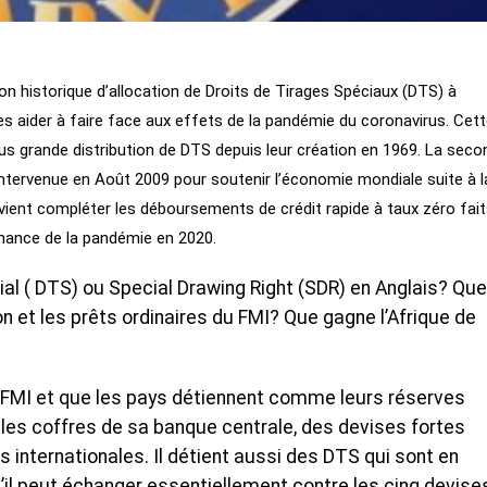
on historique d’allocation de Droits de Tirages Spéciaux (DTS) à
s aider à faire face aux effets de la pandémie du coronavirus. Cet
plus grande distribution de DTS depuis leur création en 1969. La sec
 intervenue en Août 2009 pour soutenir l’économie mondiale suite à l
 vient compléter les déboursements de crédit rapide à taux zéro fait
enance de la pandémie en 2020.
ial ( DTS) ou Special Drawing Right (SDR) en Anglais? Que
on et les prêts ordinaires du FMI? Que gagne l’Afrique de
e FMI et que les pays détiennent comme leurs réserves
 les coffres de sa banque centrale, des devises fortes
ns internationales. Il détient aussi des DTS qui sont en
’il peut échanger essentiellement contre les cinq devise