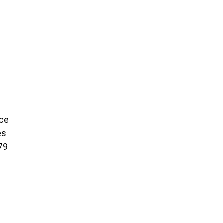
 ce
es
79