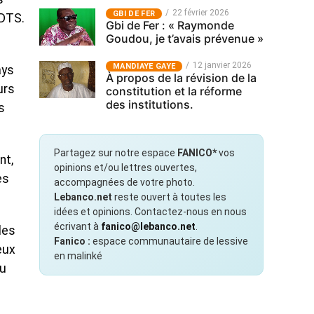
22 février 2026
GBI DE FER
 DTS.
Gbi de Fer : « Raymonde
Goudou, je t’avais prévenue »
12 janvier 2026
MANDIAYE GAYE
ays
À propos de la révision de la
urs
constitution et la réforme
des institutions.
s
Partagez sur notre espace
FANICO*
vos
nt,
opinions et/ou lettres ouvertes,
es
accompagnées de votre photo.
Lebanco.net
reste ouvert à toutes les
idées et opinions. Contactez-nous en nous
écrivant à
fanico@lebanco.net
.
les
Fanico :
espace communautaire de lessive
eux
en malinké
du