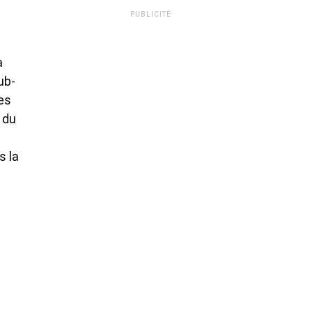
PUBLICITÉ
à
ub-
es
 du
s la