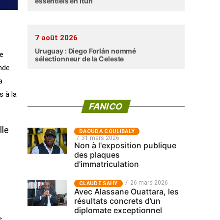
essentiels en Ituri
7 août 2026
Uruguay : Diego Forlán nommé
te
sélectionneur de la Celeste
onde
a
s à la
FANICO
lle
‎DAOUDA COULIBALY
31 mars 2026
Non à l'exposition publique
des plaques
d'immatriculation
26 mars 2026
CLAUDE SAHY
Avec Alassane Ouattara, les
résultats concrets d’un
diplomate exceptionnel
s