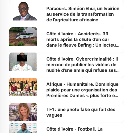
Parcours. Siméon Ehui, un Ivoirien
au service de la transformation
de l’agriculture africaine
Côte d’Ivoire - Accidents. 39
morts après la chute d’un car
dans le fleuve Bafing : Un lecteur
dénonce la légèreté du ministère
des Transports
Côte d'Ivoire. Cybercriminalité : Il
menace de publier les vidéos de
nudité d’une amie qui refuse ses
avances
Afrique - Humanitaire. Dominique
plaide pour une organisation des
Premières Dames « plus forte et
influente, dont l'impact s'affirme
sur la scène internationale »
TF1 : une photo fake qui fait des
vagues
Côte d’Ivoire - Football. La