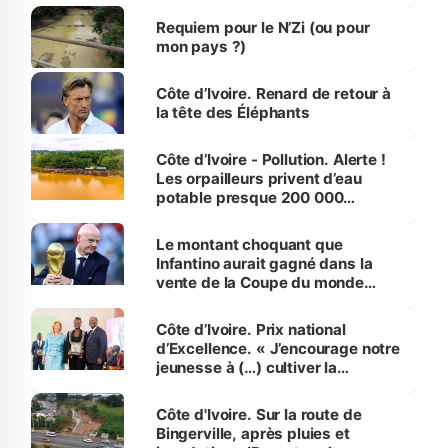
Requiem pour le N’Zi (ou pour
mon pays ?)
Côte d’Ivoire. Renard de retour à
la tête des Éléphants
Côte d’Ivoire - Pollution. Alerte !
Les orpailleurs privent d’eau
potable presque 200 000
habitants autour d’Agboville
Le montant choquant que
Infantino aurait gagné dans la
vente de la Coupe du monde
révélé
Côte d’Ivoire. Prix national
d’Excellence. « J’encourage notre
jeunesse à (…) cultiver la
compétence et l’intégrité »
(Alassane Ouattara
Côte d'Ivoire. Sur la route de
Bingerville, après pluies et