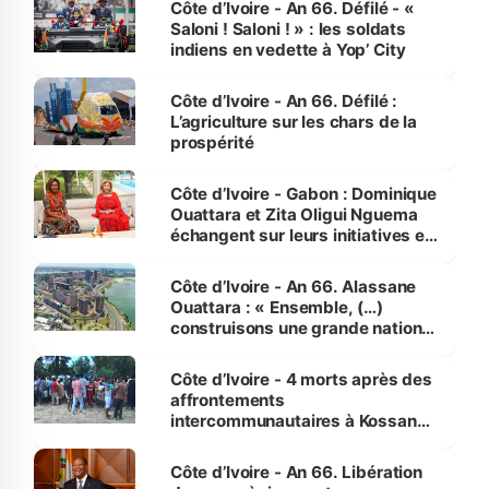
Côte d’Ivoire - An 66. Défilé - «
Saloni ! Saloni ! » : les soldats
indiens en vedette à Yop’ City
Côte d’Ivoire - An 66. Défilé :
L’agriculture sur les chars de la
prospérité
Côte d’Ivoire - Gabon : Dominique
Ouattara et Zita Oligui Nguema
échangent sur leurs initiatives en
faveur des femmes et des
enfants
Côte d’Ivoire - An 66. Alassane
Ouattara : « Ensemble, (…)
construisons une grande nation
pour nous-mêmes et pour les
générations futures »
Côte d’Ivoire - 4 morts après des
affrontements
intercommunautaires à Kossandji
(Alepé) - Notre correspondant au
milieu des sinistrés
Côte d’Ivoire - An 66. Libération