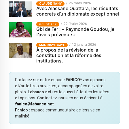
26 mars 2026
CLAUDE SAHY
Avec Alassane Ouattara, les résultats
concrets d’un diplomate exceptionnel
22 février 2026
GBI DE FER
Gbi de Fer : « Raymonde Goudou, je
t’avais prévenue »
12 janvier 2026
MANDIAYE GAYE
À propos de la révision de la
constitution et la réforme des
institutions.
Partagez sur notre espace
FANICO*
vos opinions
et/ou lettres ouvertes, accompagnées de votre
photo.
Lebanco.net
reste ouvert à toutes les idées
et opinions. Contactez-nous en nous écrivant à
fanico@lebanco.net
.
Fanico :
espace communautaire de lessive en
malinké