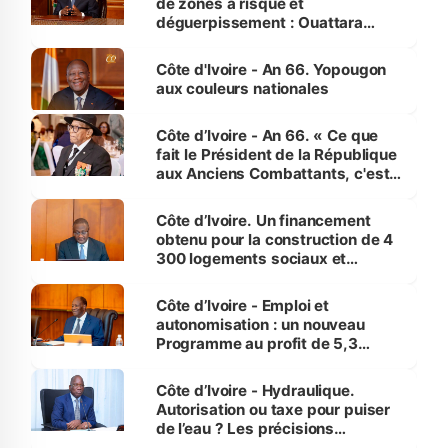
de zones à risque et
déguerpissement : Ouattara
assure du « strict respect de
l'Etat de droit pour préserver les
Côte d'Ivoire - An 66. Yopougon
vies humaines »
aux couleurs nationales
Côte d’Ivoire - An 66. « Ce que
fait le Président de la République
aux Anciens Combattants, c'est
inédit » (Cne Yassoungo Koné ®)
Côte d’Ivoire. Un financement
obtenu pour la construction de 4
300 logements sociaux et
économiques à Abidjan, Bouaké
et Yamoussoukro
Côte d’Ivoire - Emploi et
autonomisation : un nouveau
Programme au profit de 5,3
millions de jeunes
Côte d’Ivoire - Hydraulique.
Autorisation ou taxe pour puiser
de l’eau ? Les précisions
d’Assahoré