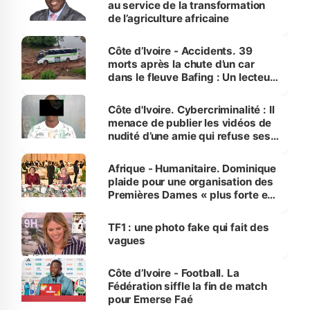
au service de la transformation
de l’agriculture africaine
Côte d’Ivoire - Accidents. 39
morts après la chute d’un car
dans le fleuve Bafing : Un lecteur
dénonce la légèreté du ministère
des Transports
Côte d'Ivoire. Cybercriminalité : Il
menace de publier les vidéos de
nudité d’une amie qui refuse ses
avances
Afrique - Humanitaire. Dominique
plaide pour une organisation des
Premières Dames « plus forte et
influente, dont l'impact s'affirme
sur la scène internationale »
TF1 : une photo fake qui fait des
vagues
Côte d’Ivoire - Football. La
Fédération siffle la fin de match
pour Emerse Faé