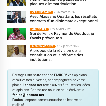
plaques d'immatriculation
26 mars 2026
CLAUDE SAHY
Avec Alassane Ouattara, les résultats
concrets d’un diplomate exceptionnel
22 février 2026
GBI DE FER
Gbi de Fer : « Raymonde Goudou, je
t’avais prévenue »
12 janvier 2026
MANDIAYE GAYE
À propos de la révision de la
constitution et la réforme des
institutions.
Partagez sur notre espace
FANICO*
vos opinions
et/ou lettres ouvertes, accompagnées de votre
photo.
Lebanco.net
reste ouvert à toutes les idées
et opinions. Contactez-nous en nous écrivant à
fanico@lebanco.net
.
Fanico :
espace communautaire de lessive en
malinké