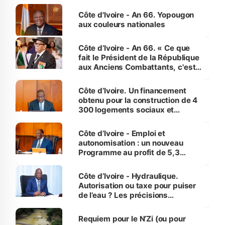
Côte d'Ivoire - An 66. Yopougon
aux couleurs nationales
Côte d’Ivoire - An 66. « Ce que
fait le Président de la République
aux Anciens Combattants, c'est
inédit » (Cne Yassoungo Koné ®)
Côte d’Ivoire. Un financement
obtenu pour la construction de 4
300 logements sociaux et
économiques à Abidjan, Bouaké
et Yamoussoukro
Côte d’Ivoire - Emploi et
autonomisation : un nouveau
Programme au profit de 5,3
millions de jeunes
Côte d’Ivoire - Hydraulique.
Autorisation ou taxe pour puiser
de l’eau ? Les précisions
d’Assahoré
Requiem pour le N’Zi (ou pour