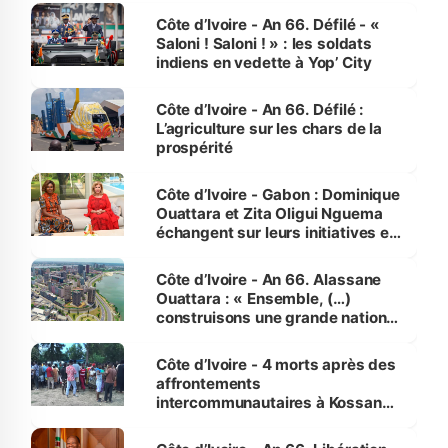
Côte d’Ivoire - An 66. Défilé - «
Saloni ! Saloni ! » : les soldats
indiens en vedette à Yop’ City
Côte d’Ivoire - An 66. Défilé :
L’agriculture sur les chars de la
prospérité
Côte d’Ivoire - Gabon : Dominique
Ouattara et Zita Oligui Nguema
échangent sur leurs initiatives en
faveur des femmes et des
enfants
Côte d’Ivoire - An 66. Alassane
Ouattara : « Ensemble, (…)
construisons une grande nation
pour nous-mêmes et pour les
générations futures »
Côte d’Ivoire - 4 morts après des
affrontements
intercommunautaires à Kossandji
(Alepé) - Notre correspondant au
milieu des sinistrés