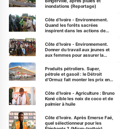
Bingerville, après pluies et
inondations (Reportage)
Côte d’Ivoire - Environnement.
Quand les forêts sacrées
inspirent dans les actions de
reboisement
Côte d’Ivoire - Environnement.
Donner du travail aux jeunes et
aux femmes pour assurer la
protection des espèces
menacées
Produits pétroliers. Super,
pétrole et gasoil : le Détroit
d’Ormuz fait monter les prix en
Côte d’Ivoire
Côte d’Ivoire - Agriculture : Bruno
Koné cible les noix de coco et de
palmier à huile
Côte d’Ivoire. Après Emerse Faé,
quel sélectionneur pour les
Éléphants ? (Micro-trottoir)