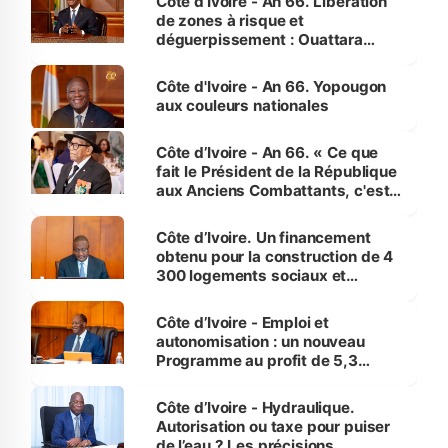
Côte d’Ivoire - An 66. Libération
de zones à risque et
déguerpissement : Ouattara
assure du « strict respect de
l'Etat de droit pour préserver les
Côte d'Ivoire - An 66. Yopougon
vies humaines »
aux couleurs nationales
Côte d’Ivoire - An 66. « Ce que
fait le Président de la République
aux Anciens Combattants, c'est
inédit » (Cne Yassoungo Koné ®)
Côte d’Ivoire. Un financement
obtenu pour la construction de 4
300 logements sociaux et
économiques à Abidjan, Bouaké
et Yamoussoukro
Côte d’Ivoire - Emploi et
autonomisation : un nouveau
Programme au profit de 5,3
millions de jeunes
Côte d’Ivoire - Hydraulique.
Autorisation ou taxe pour puiser
de l’eau ? Les précisions