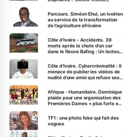
Parcours. Siméon Ehui, un Ivoirien
au service de la transformation
de l’agriculture africaine
Côte d’Ivoire - Accidents. 39
morts après la chute d’un car
dans le fleuve Bafing : Un lecteur
dénonce la légèreté du ministère
des Transports
Côte d'Ivoire. Cybercriminalité : Il
menace de publier les vidéos de
nudité d’une amie qui refuse ses
avances
Afrique - Humanitaire. Dominique
plaide pour une organisation des
Premières Dames « plus forte et
influente, dont l'impact s'affirme
sur la scène internationale »
TF1 : une photo fake qui fait des
vagues