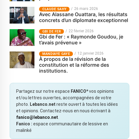
26 mars 2026
CLAUDE SAHY
Avec Alassane Ouattara, les résultats
concrets d’un diplomate exceptionnel
22 février 2026
GBI DE FER
Gbi de Fer : « Raymonde Goudou, je
t’avais prévenue »
12 janvier 2026
MANDIAYE GAYE
À propos de la révision de la
constitution et la réforme des
institutions.
Partagez sur notre espace
FANICO*
vos opinions
et/ou lettres ouvertes, accompagnées de votre
photo.
Lebanco.net
reste ouvert à toutes les idées
et opinions. Contactez-nous en nous écrivant à
fanico@lebanco.net
.
Fanico :
espace communautaire de lessive en
malinké