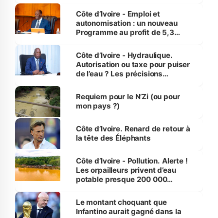
économiques à Abidjan, Bouaké
et Yamoussoukro
Côte d’Ivoire - Emploi et
autonomisation : un nouveau
Programme au profit de 5,3
millions de jeunes
Côte d’Ivoire - Hydraulique.
Autorisation ou taxe pour puiser
de l’eau ? Les précisions
d’Assahoré
Requiem pour le N’Zi (ou pour
mon pays ?)
Côte d’Ivoire. Renard de retour à
la tête des Éléphants
Côte d’Ivoire - Pollution. Alerte !
Les orpailleurs privent d’eau
potable presque 200 000
habitants autour d’Agboville
Le montant choquant que
Infantino aurait gagné dans la