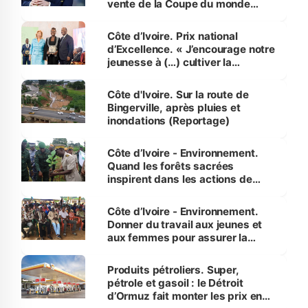
vente de la Coupe du monde
révélé
Côte d’Ivoire. Prix national
d’Excellence. « J’encourage notre
jeunesse à (…) cultiver la
compétence et l’intégrité »
(Alassane Ouattara
Côte d'Ivoire. Sur la route de
Bingerville, après pluies et
inondations (Reportage)
Côte d’Ivoire - Environnement.
Quand les forêts sacrées
inspirent dans les actions de
reboisement
Côte d’Ivoire - Environnement.
Donner du travail aux jeunes et
aux femmes pour assurer la
protection des espèces
menacées
Produits pétroliers. Super,
pétrole et gasoil : le Détroit
d’Ormuz fait monter les prix en