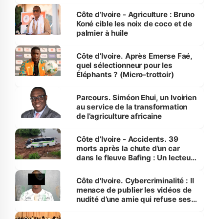
Côte d’Ivoire
Côte d’Ivoire - Agriculture : Bruno
Koné cible les noix de coco et de
palmier à huile
Côte d’Ivoire. Après Emerse Faé,
quel sélectionneur pour les
Éléphants ? (Micro-trottoir)
Parcours. Siméon Ehui, un Ivoirien
au service de la transformation
de l’agriculture africaine
Côte d’Ivoire - Accidents. 39
morts après la chute d’un car
dans le fleuve Bafing : Un lecteur
dénonce la légèreté du ministère
des Transports
Côte d'Ivoire. Cybercriminalité : Il
menace de publier les vidéos de
nudité d’une amie qui refuse ses
avances