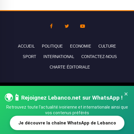
ACCUEIL
POLITIQUE
ECONOMIE
CULTURE
SPORT
INTERNATIONAL
CONTACTEZ-NOUS
CHARTE ÉDITORIALE
Copyright © 2010-2026 lebanco.net - Tous droits de reproduction
×
🌍📱
Rejoignez Lebanco.net sur WhatsApp !
réservés - All rights reserved.
Retrouvez toute l'actualité ivoirienne et internationale ainsi que
vos contenus préférés
Je découvre la chaîne WhatsApp de Lebanco
SHARE
TWEET