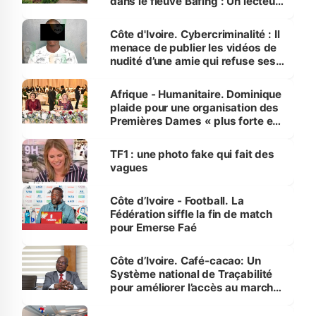
dans le fleuve Bafing : Un lecteur
dénonce la légèreté du ministère
des Transports
Côte d'Ivoire. Cybercriminalité : Il
menace de publier les vidéos de
nudité d’une amie qui refuse ses
avances
Afrique - Humanitaire. Dominique
plaide pour une organisation des
Premières Dames « plus forte et
influente, dont l'impact s'affirme
sur la scène internationale »
TF1 : une photo fake qui fait des
vagues
Côte d’Ivoire - Football. La
Fédération siffle la fin de match
pour Emerse Faé
Côte d’Ivoire. Café-cacao: Un
Système national de Traçabilité
pour améliorer l’accès au marché
international