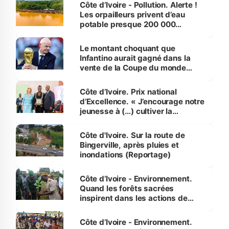
Côte d’Ivoire - Pollution. Alerte !
Les orpailleurs privent d’eau
potable presque 200 000
habitants autour d’Agboville
Le montant choquant que
Infantino aurait gagné dans la
vente de la Coupe du monde
révélé
Côte d’Ivoire. Prix national
d’Excellence. « J’encourage notre
jeunesse à (…) cultiver la
compétence et l’intégrité »
(Alassane Ouattara
Côte d'Ivoire. Sur la route de
Bingerville, après pluies et
inondations (Reportage)
Côte d’Ivoire - Environnement.
Quand les forêts sacrées
inspirent dans les actions de
reboisement
Côte d’Ivoire - Environnement.