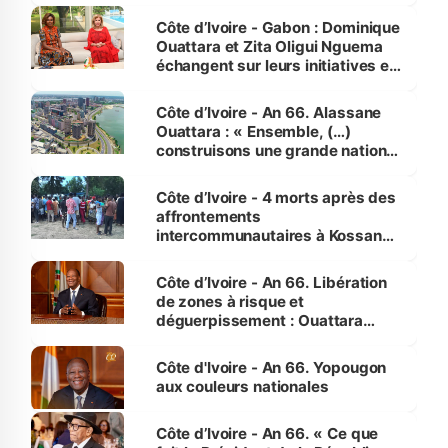
Côte d’Ivoire - Gabon : Dominique
Ouattara et Zita Oligui Nguema
échangent sur leurs initiatives en
faveur des femmes et des
enfants
Côte d’Ivoire - An 66. Alassane
Ouattara : « Ensemble, (…)
construisons une grande nation
pour nous-mêmes et pour les
générations futures »
Côte d’Ivoire - 4 morts après des
affrontements
intercommunautaires à Kossandji
(Alepé) - Notre correspondant au
milieu des sinistrés
Côte d’Ivoire - An 66. Libération
de zones à risque et
déguerpissement : Ouattara
assure du « strict respect de
l'Etat de droit pour préserver les
Côte d'Ivoire - An 66. Yopougon
vies humaines »
aux couleurs nationales
Côte d’Ivoire - An 66. « Ce que