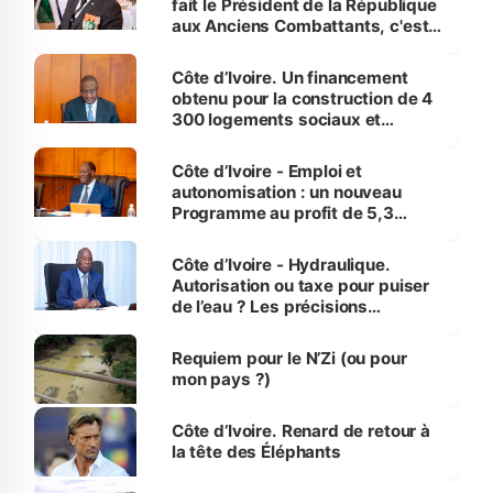
fait le Président de la République
aux Anciens Combattants, c'est
inédit » (Cne Yassoungo Koné ®)
Côte d’Ivoire. Un financement
obtenu pour la construction de 4
300 logements sociaux et
économiques à Abidjan, Bouaké
et Yamoussoukro
Côte d’Ivoire - Emploi et
autonomisation : un nouveau
Programme au profit de 5,3
millions de jeunes
Côte d’Ivoire - Hydraulique.
Autorisation ou taxe pour puiser
de l’eau ? Les précisions
d’Assahoré
Requiem pour le N’Zi (ou pour
mon pays ?)
Côte d’Ivoire. Renard de retour à
la tête des Éléphants