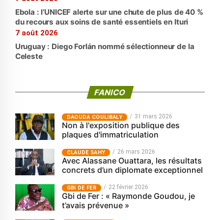
Ebola : l’UNICEF alerte sur une chute de plus de 40 %
du recours aux soins de santé essentiels en Ituri
7 août 2026
Uruguay : Diego Forlán nommé sélectionneur de la
Celeste
FANICO
31 mars 2026
‎DAOUDA COULIBALY
Non à l'exposition publique des
plaques d'immatriculation
26 mars 2026
CLAUDE SAHY
Avec Alassane Ouattara, les résultats
concrets d’un diplomate exceptionnel
22 février 2026
GBI DE FER
Gbi de Fer : « Raymonde Goudou, je
t’avais prévenue »