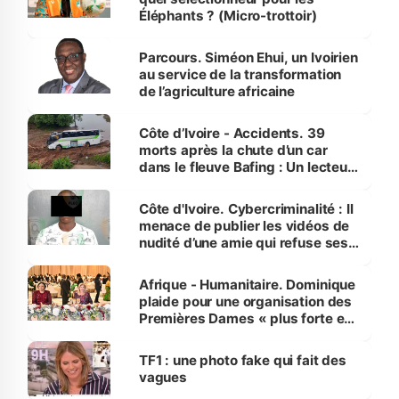
Éléphants ? (Micro-trottoir)
Parcours. Siméon Ehui, un Ivoirien
au service de la transformation
de l’agriculture africaine
Côte d’Ivoire - Accidents. 39
morts après la chute d’un car
dans le fleuve Bafing : Un lecteur
dénonce la légèreté du ministère
des Transports
Côte d'Ivoire. Cybercriminalité : Il
menace de publier les vidéos de
nudité d’une amie qui refuse ses
avances
Afrique - Humanitaire. Dominique
plaide pour une organisation des
Premières Dames « plus forte et
influente, dont l'impact s'affirme
sur la scène internationale »
TF1 : une photo fake qui fait des
vagues