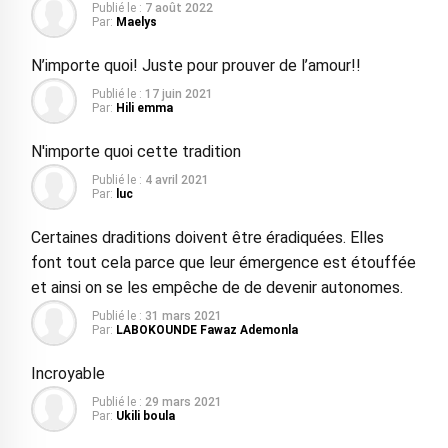
Publié le :
7 août 2022
Par:
Maelys
N’importe quoi! Juste pour prouver de l’amour!!
Publié le :
17 juin 2021
Par:
Hili emma
N'importe quoi cette tradition
Publié le :
4 avril 2021
Par:
luc
Certaines draditions doivent être éradiquées. Elles
font tout cela parce que leur émergence est étouffée
et ainsi on se les empêche de de devenir autonomes.
Publié le :
31 mars 2021
Par:
LABOKOUNDE Fawaz Ademonla
Incroyable
Publié le :
29 mars 2021
Par:
Ukili boula