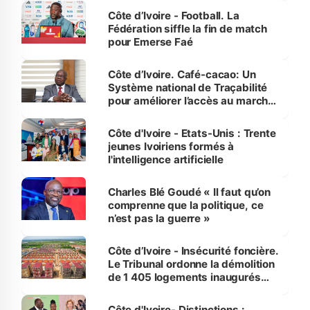
Côte d’Ivoire - Football. La
Fédération siffle la fin de match
pour Emerse Faé
Côte d’Ivoire. Café-cacao: Un
Système national de Traçabilité
pour améliorer l’accès au marché
international
Côte d'Ivoire - Etats-Unis : Trente
jeunes Ivoiriens formés à
l'intelligence artificielle
Charles Blé Goudé « Il faut qu’on
comprenne que la politique, ce
n’est pas la guerre »
Côte d’Ivoire - Insécurité foncière.
Le Tribunal ordonne la démolition
de 1 405 logements inaugurés
par le Premier ministre à Grand-
Bassam
Côte d'Ivoire- Distinctions :