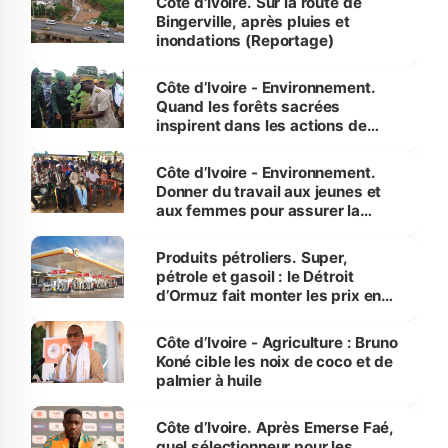
Côte d'Ivoire. Sur la route de
Bingerville, après pluies et
inondations (Reportage)
Côte d’Ivoire - Environnement.
Quand les forêts sacrées
inspirent dans les actions de
reboisement
Côte d’Ivoire - Environnement.
Donner du travail aux jeunes et
aux femmes pour assurer la
protection des espèces
menacées
Produits pétroliers. Super,
pétrole et gasoil : le Détroit
d’Ormuz fait monter les prix en
Côte d’Ivoire
Côte d’Ivoire - Agriculture : Bruno
Koné cible les noix de coco et de
palmier à huile
Côte d’Ivoire. Après Emerse Faé,
quel sélectionneur pour les