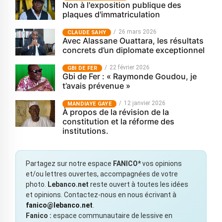
Non à l'exposition publique des
plaques d'immatriculation
26 mars 2026
CLAUDE SAHY
Avec Alassane Ouattara, les résultats
concrets d’un diplomate exceptionnel
22 février 2026
GBI DE FER
Gbi de Fer : « Raymonde Goudou, je
t’avais prévenue »
12 janvier 2026
MANDIAYE GAYE
À propos de la révision de la
constitution et la réforme des
institutions.
Partagez sur notre espace
FANICO*
vos opinions
et/ou lettres ouvertes, accompagnées de votre
photo.
Lebanco.net
reste ouvert à toutes les idées
et opinions. Contactez-nous en nous écrivant à
fanico@lebanco.net
.
Fanico :
espace communautaire de lessive en