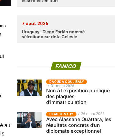
essentiels en Ituri
7 août 2026
ans
Uruguay : Diego Forlán nommé
p
sélectionneur de la Celeste
ui
FANICO
‎DAOUDA COULIBALY
31 mars 2026
Non à l'exposition publique
«
des plaques
d'immatriculation
26 mars 2026
CLAUDE SAHY
Avec Alassane Ouattara, les
résultats concrets d’un
pé au
diplomate exceptionnel
is