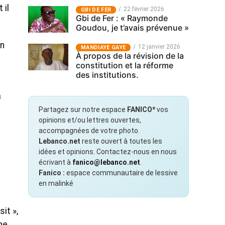
 il
22 février 2026
GBI DE FER
Gbi de Fer : « Raymonde
Goudou, je t’avais prévenue »
en
12 janvier 2026
MANDIAYE GAYE
À propos de la révision de la
constitution et la réforme
des institutions.
a
Partagez sur notre espace
FANICO*
vos
opinions et/ou lettres ouvertes,
accompagnées de votre photo.
Lebanco.net
reste ouvert à toutes les
idées et opinions. Contactez-nous en nous
écrivant à
fanico@lebanco.net
.
Fanico :
espace communautaire de lessive
en malinké
it »,
ne