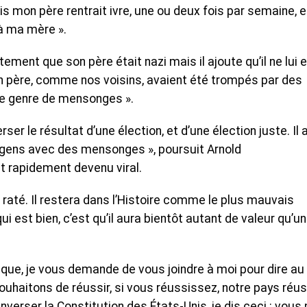
 mon père rentrait ivre, une ou deux fois par semaine, et
r à ma mère ».
itement que son père était nazi mais il ajoute qu’il ne lui 
n père, comme nos voisins, avaient été trompés par des
ce genre de mensonges ».
er le résultat d’une élection, et d’une élection juste. Il 
 gens avec des mensonges », poursuit Arnold
 rapidement devenu viral.
 raté. Il restera dans l’Histoire comme le plus mauvais
qui est bien, c’est qu’il aura bientôt autant de valeur qu’un
litique, je vous demande de vous joindre à moi pour dire au
ouhaitons de réussir, si vous réussissez, notre pays réuss
enverser la Constitution des États-Unis, je dis ceci : vous 