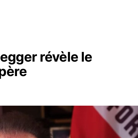
gger révèle le
 père