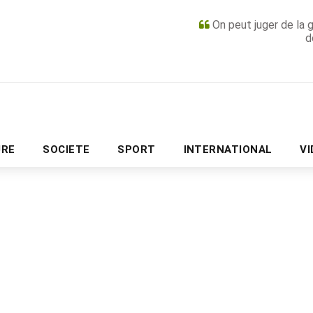
On peut juger de la 
d
PUBLICITÉ
URE
SOCIETE
SPORT
INTERNATIONAL
V