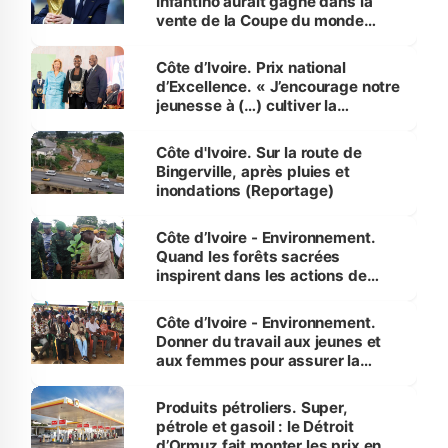
Infantino aurait gagné dans la
vente de la Coupe du monde
révélé
Côte d’Ivoire. Prix national
d’Excellence. « J’encourage notre
jeunesse à (…) cultiver la
compétence et l’intégrité »
(Alassane Ouattara
Côte d'Ivoire. Sur la route de
Bingerville, après pluies et
inondations (Reportage)
Côte d’Ivoire - Environnement.
Quand les forêts sacrées
inspirent dans les actions de
reboisement
Côte d’Ivoire - Environnement.
Donner du travail aux jeunes et
aux femmes pour assurer la
protection des espèces
menacées
Produits pétroliers. Super,
pétrole et gasoil : le Détroit
d’Ormuz fait monter les prix en