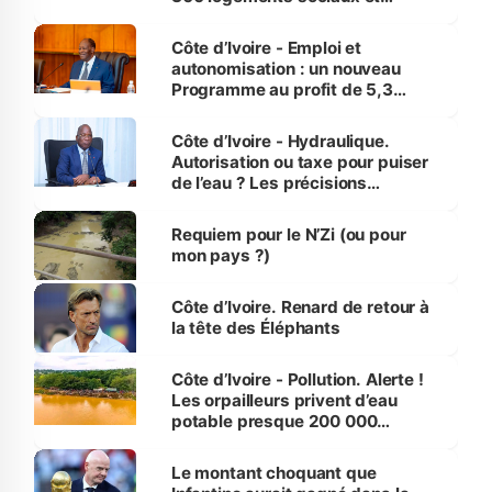
économiques à Abidjan, Bouaké
et Yamoussoukro
Côte d’Ivoire - Emploi et
autonomisation : un nouveau
Programme au profit de 5,3
millions de jeunes
Côte d’Ivoire - Hydraulique.
Autorisation ou taxe pour puiser
de l’eau ? Les précisions
d’Assahoré
Requiem pour le N’Zi (ou pour
mon pays ?)
Côte d’Ivoire. Renard de retour à
la tête des Éléphants
Côte d’Ivoire - Pollution. Alerte !
Les orpailleurs privent d’eau
potable presque 200 000
habitants autour d’Agboville
Le montant choquant que