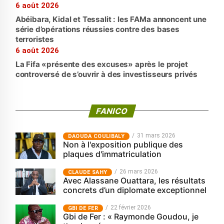
6 août 2026
Abéibara, Kidal et Tessalit : les FAMa annoncent une
série d’opérations réussies contre des bases
terroristes
6 août 2026
La Fifa «présente des excuses» après le projet
controversé de s’ouvrir à des investisseurs privés
FANICO
31 mars 2026
‎DAOUDA COULIBALY
Non à l'exposition publique des
plaques d'immatriculation
26 mars 2026
CLAUDE SAHY
Avec Alassane Ouattara, les résultats
concrets d’un diplomate exceptionnel
22 février 2026
GBI DE FER
Gbi de Fer : « Raymonde Goudou, je