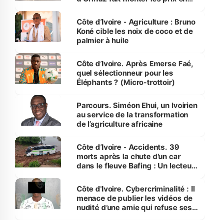
Côte d’Ivoire
Côte d’Ivoire - Agriculture : Bruno
Koné cible les noix de coco et de
palmier à huile
Côte d’Ivoire. Après Emerse Faé,
quel sélectionneur pour les
Éléphants ? (Micro-trottoir)
Parcours. Siméon Ehui, un Ivoirien
au service de la transformation
de l’agriculture africaine
Côte d’Ivoire - Accidents. 39
morts après la chute d’un car
dans le fleuve Bafing : Un lecteur
dénonce la légèreté du ministère
des Transports
Côte d'Ivoire. Cybercriminalité : Il
menace de publier les vidéos de
nudité d’une amie qui refuse ses
avances