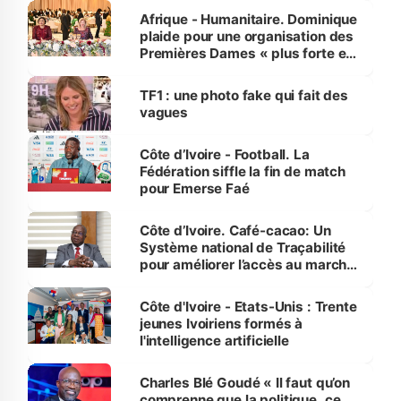
Afrique - Humanitaire. Dominique
plaide pour une organisation des
Premières Dames « plus forte et
influente, dont l'impact s'affirme
sur la scène internationale »
TF1 : une photo fake qui fait des
vagues
Côte d’Ivoire - Football. La
Fédération siffle la fin de match
pour Emerse Faé
Côte d’Ivoire. Café-cacao: Un
Système national de Traçabilité
pour améliorer l’accès au marché
international
Côte d'Ivoire - Etats-Unis : Trente
jeunes Ivoiriens formés à
l'intelligence artificielle
Charles Blé Goudé « Il faut qu’on
comprenne que la politique, ce