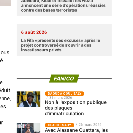
Abéibara, Kidal et Tessalit : les FAMa
annoncent une série d’opérations réussies
contre des bases terroristes
6 août 2026
La Fifa «présente des excuses» après le
projet controversé de s’ouvrir à des
investisseurs privés
 nous
sé
FANICO
ie
éduit
‎DAOUDA COULIBALY
31 mars 2026
enne,
Non à l'exposition publique
les
des plaques
d'immatriculation
ur
26 mars 2026
CLAUDE SAHY
Avec Alassane Ouattara, les