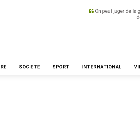
On peut juger de la 
d
PUBLICITÉ
URE
SOCIETE
SPORT
INTERNATIONAL
V