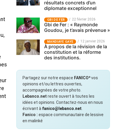
résultats concrets d’un
diplomate exceptionnel
ant
22 février 2026
GBI DE FER
Gbi de Fer : « Raymonde
s
Goudou, je t’avais prévenue »
u,
12 janvier 2026
MANDIAYE GAYE
À propos de la révision de la
constitution et la réforme
e
des institutions.
pes
Partagez sur notre espace
FANICO*
vos
eur
opinions et/ou lettres ouvertes,
re
accompagnées de votre photo.
ent
Lebanco.net
reste ouvert à toutes les
idées et opinions. Contactez-nous en nous
écrivant à
fanico@lebanco.net
.
Fanico :
espace communautaire de lessive
en malinké