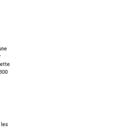
une
r
cette
(300
 les