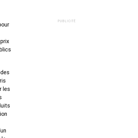
PUBLICITÉ
 pour
prix
blics
 des
ris
r les
s
duits
ion
’un