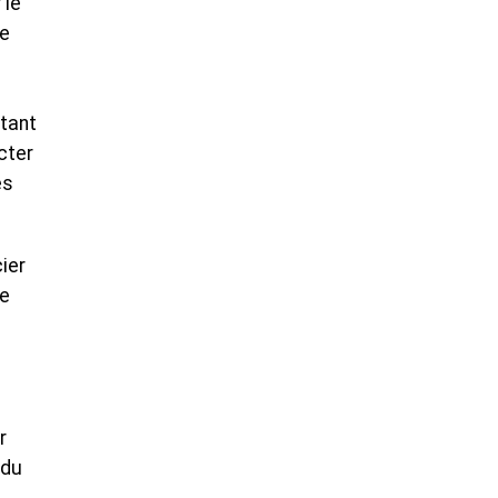
 le
de
ntant
cter
es
ier
ce
r
 du