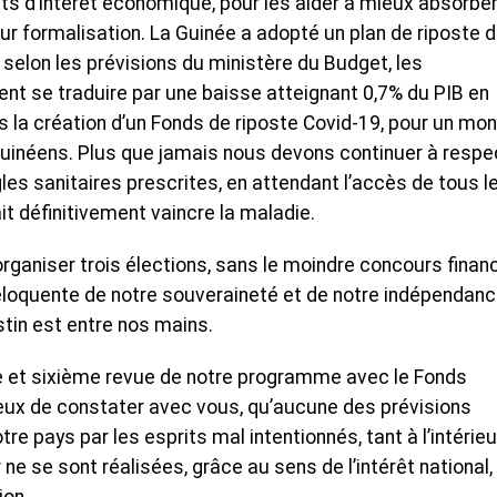
s d’intérêt économique, pour les aider à mieux absorber
 formalisation. La Guinée a adopté un plan de riposte 
 selon les prévisions du ministère du Budget, les
nt se traduire par une baisse atteignant 0,7% du PIB en
ns la création d’un Fonds de riposte Covid-19, pour un mo
 guinéens. Plus que jamais nous devons continuer à respe
gles sanitaires prescrites, en attendant l’accès de tous l
t définitivement vaincre la maladie.
organiser trois élections, sans le moindre concours financ
 éloquente de notre souveraineté et de notre indépendan
stin est entre nos mains.
e et sixième revue de notre programme avec le Fonds
reux de constater avec vous, qu’aucune des prévisions
e pays par les esprits mal intentionnés, tant à l’intérieu
 ne se sont réalisées, grâce au sens de l’intérêt national,