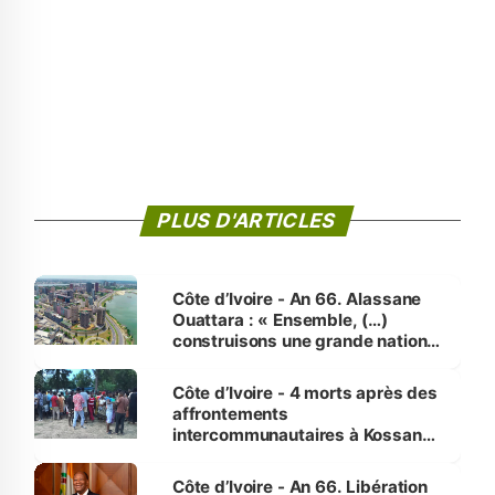
PLUS D'ARTICLES
Côte d’Ivoire - An 66. Alassane
Ouattara : « Ensemble, (…)
construisons une grande nation
pour nous-mêmes et pour les
générations futures »
Côte d’Ivoire - 4 morts après des
affrontements
intercommunautaires à Kossandji
(Alepé) - Notre correspondant au
milieu des sinistrés
Côte d’Ivoire - An 66. Libération