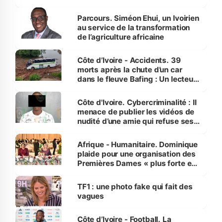
Parcours. Siméon Ehui, un Ivoirien
au service de la transformation
de l’agriculture africaine
Côte d’Ivoire - Accidents. 39
morts après la chute d’un car
dans le fleuve Bafing : Un lecteur
dénonce la légèreté du ministère
des Transports
Côte d'Ivoire. Cybercriminalité : Il
menace de publier les vidéos de
nudité d’une amie qui refuse ses
avances
Afrique - Humanitaire. Dominique
plaide pour une organisation des
Premières Dames « plus forte et
influente, dont l'impact s'affirme
sur la scène internationale »
TF1 : une photo fake qui fait des
vagues
Côte d’Ivoire - Football. La