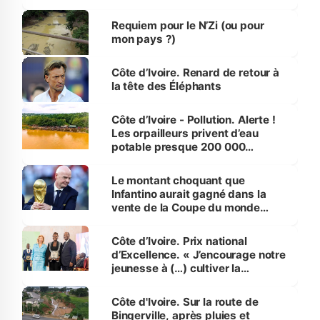
d’Assahoré
Requiem pour le N’Zi (ou pour
mon pays ?)
Côte d’Ivoire. Renard de retour à
la tête des Éléphants
Côte d’Ivoire - Pollution. Alerte !
Les orpailleurs privent d’eau
potable presque 200 000
habitants autour d’Agboville
Le montant choquant que
Infantino aurait gagné dans la
vente de la Coupe du monde
révélé
Côte d’Ivoire. Prix national
d’Excellence. « J’encourage notre
jeunesse à (…) cultiver la
compétence et l’intégrité »
(Alassane Ouattara
Côte d'Ivoire. Sur la route de
Bingerville, après pluies et