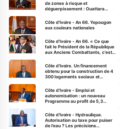
de zones à risque et
déguerpissement : Ouattara
assure du « strict respect de
l'Etat de droit pour préserver les
Côte d'Ivoire - An 66. Yopougon
vies humaines »
aux couleurs nationales
Côte d’Ivoire - An 66. « Ce que
fait le Président de la République
aux Anciens Combattants, c'est
inédit » (Cne Yassoungo Koné ®)
Côte d’Ivoire. Un financement
obtenu pour la construction de 4
300 logements sociaux et
économiques à Abidjan, Bouaké
et Yamoussoukro
Côte d’Ivoire - Emploi et
autonomisation : un nouveau
Programme au profit de 5,3
millions de jeunes
Côte d’Ivoire - Hydraulique.
Autorisation ou taxe pour puiser
de l’eau ? Les précisions