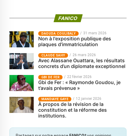
FANICO
31 mars 2026
‎DAOUDA COULIBALY
Non à l'exposition publique des
plaques d'immatriculation
26 mars 2026
CLAUDE SAHY
Avec Alassane Ouattara, les résultats
concrets d’un diplomate exceptionnel
22 février 2026
GBI DE FER
Gbi de Fer : « Raymonde Goudou, je
t’avais prévenue »
12 janvier 2026
MANDIAYE GAYE
À propos de la révision de la
constitution et la réforme des
institutions.
Partagez sur notre espace
FANICO*
vos opinions