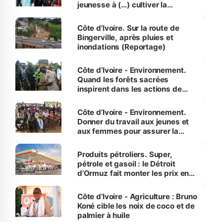
jeunesse à (…) cultiver la
compétence et l’intégrité »
(Alassane Ouattara
Côte d'Ivoire. Sur la route de
Bingerville, après pluies et
inondations (Reportage)
Côte d’Ivoire - Environnement.
Quand les forêts sacrées
inspirent dans les actions de
reboisement
Côte d’Ivoire - Environnement.
Donner du travail aux jeunes et
aux femmes pour assurer la
protection des espèces
menacées
Produits pétroliers. Super,
pétrole et gasoil : le Détroit
d’Ormuz fait monter les prix en
Côte d’Ivoire
Côte d’Ivoire - Agriculture : Bruno
Koné cible les noix de coco et de
palmier à huile