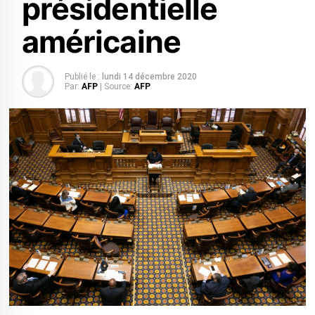
présidentielle
américaine
Publié le :
lundi 14 décembre 2020
Par:
AFP
| Source:
AFP