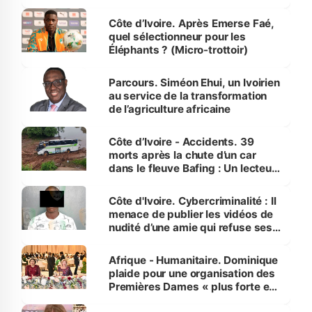
Côte d’Ivoire. Après Emerse Faé,
quel sélectionneur pour les
Éléphants ? (Micro-trottoir)
Parcours. Siméon Ehui, un Ivoirien
au service de la transformation
de l’agriculture africaine
Côte d’Ivoire - Accidents. 39
morts après la chute d’un car
dans le fleuve Bafing : Un lecteur
dénonce la légèreté du ministère
des Transports
Côte d'Ivoire. Cybercriminalité : Il
menace de publier les vidéos de
nudité d’une amie qui refuse ses
avances
Afrique - Humanitaire. Dominique
plaide pour une organisation des
Premières Dames « plus forte et
influente, dont l'impact s'affirme