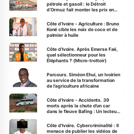
pétrole et gasoil : le Détroit
d’Ormuz fait monter les prix en
Côte d’Ivoire
Côte d’Ivoire - Agriculture : Bruno
Koné cible les noix de coco et de
palmier à huile
Côte d’Ivoire. Après Emerse Faé,
quel sélectionneur pour les
Éléphants ? (Micro-trottoir)
Parcours. Siméon Ehui, un Ivoirien
au service de la transformation
de l’agriculture africaine
Côte d’Ivoire - Accidents. 39
morts après la chute d’un car
dans le fleuve Bafing : Un lecteur
dénonce la légèreté du ministère
des Transports
Côte d'Ivoire. Cybercriminalité : Il
menace de publier les vidéos de