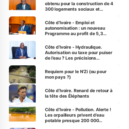
obtenu pour la construction de 4
300 logements sociaux et
économiques à Abidjan, Bouaké
et Yamoussoukro
Côte d’Ivoire - Emploi et
autonomisation : un nouveau
Programme au profit de 5,3
millions de jeunes
Côte d’Ivoire - Hydraulique.
Autorisation ou taxe pour puiser
de l’eau ? Les précisions
d’Assahoré
Requiem pour le N’Zi (ou pour
mon pays ?)
Côte d’Ivoire. Renard de retour à
la tête des Éléphants
Côte d’Ivoire - Pollution. Alerte !
Les orpailleurs privent d’eau
potable presque 200 000
habitants autour d’Agboville