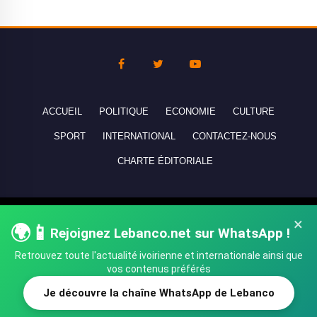
ACCUEIL
POLITIQUE
ECONOMIE
CULTURE
SPORT
INTERNATIONAL
CONTACTEZ-NOUS
CHARTE ÉDITORIALE
Copyright © 2010-2026 lebanco.net - Tous droits de reproduction
×
🌍📱
réservés - All rights reserved.
Rejoignez Lebanco.net sur WhatsApp !
Retrouvez toute l'actualité ivoirienne et internationale ainsi que
vos contenus préférés
Je découvre la chaîne WhatsApp de Lebanco
SHARE
TWEET