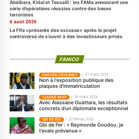
Abéibara, Kidal et Tessalit : les FAMa annoncent une
série d’opérations réussies contre des bases
terroristes
6 août 2026
La Fifa «présente des excuses» après le projet
controversé de s’ouvrir à des investisseurs privés
FANICO
31 mars 2026
‎DAOUDA COULIBALY
Non à l'exposition publique des
plaques d'immatriculation
26 mars 2026
CLAUDE SAHY
Avec Alassane Ouattara, les résultats
concrets d’un diplomate exceptionnel
22 février 2026
GBI DE FER
Gbi de Fer : « Raymonde Goudou, je
t’avais prévenue »