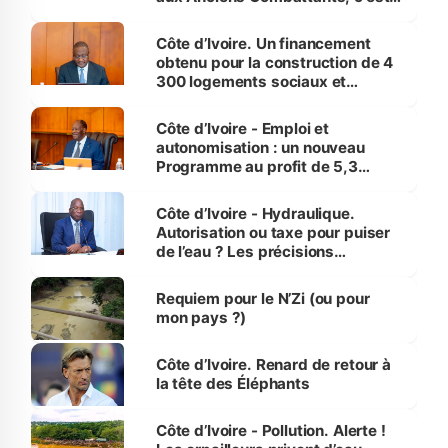
inédit » (Cne Yassoungo Koné ®)
Côte d’Ivoire. Un financement
obtenu pour la construction de 4
300 logements sociaux et
économiques à Abidjan, Bouaké
et Yamoussoukro
Côte d’Ivoire - Emploi et
autonomisation : un nouveau
Programme au profit de 5,3
millions de jeunes
Côte d’Ivoire - Hydraulique.
Autorisation ou taxe pour puiser
de l’eau ? Les précisions
d’Assahoré
Requiem pour le N’Zi (ou pour
mon pays ?)
Côte d’Ivoire. Renard de retour à
la tête des Éléphants
Côte d’Ivoire - Pollution. Alerte !