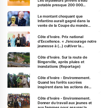
Les orpailleurs privent d’eau
potable presque 200 000
habitants autour d’Agboville
Le montant choquant que
Infantino aurait gagné dans la
vente de la Coupe du monde
révélé
Côte d’Ivoire. Prix national
d’Excellence. « J’encourage notre
jeunesse à (…) cultiver la
compétence et l’intégrité »
(Alassane Ouattara
Côte d'Ivoire. Sur la route de
Bingerville, après pluies et
inondations (Reportage)
Côte d’Ivoire - Environnement.
Quand les forêts sacrées
inspirent dans les actions de
reboisement
Côte d’Ivoire - Environnement.
Donner du travail aux jeunes et
aux femmes pour assurer la