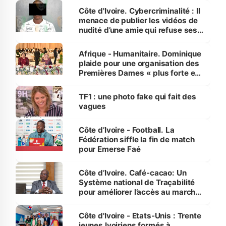
des Transports
Côte d'Ivoire. Cybercriminalité : Il
menace de publier les vidéos de
nudité d’une amie qui refuse ses
avances
Afrique - Humanitaire. Dominique
plaide pour une organisation des
Premières Dames « plus forte et
influente, dont l'impact s'affirme
sur la scène internationale »
TF1 : une photo fake qui fait des
vagues
Côte d’Ivoire - Football. La
Fédération siffle la fin de match
pour Emerse Faé
Côte d’Ivoire. Café-cacao: Un
Système national de Traçabilité
pour améliorer l’accès au marché
international
Côte d'Ivoire - Etats-Unis : Trente
jeunes Ivoiriens formés à