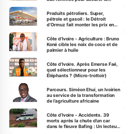
protection des espèces
menacées
Produits pétroliers. Super,
pétrole et gasoil : le Détroit
d’Ormuz fait monter les prix en
Côte d’Ivoire
Côte d’Ivoire - Agriculture : Bruno
Koné cible les noix de coco et de
palmier à huile
Côte d’Ivoire. Après Emerse Faé,
quel sélectionneur pour les
Éléphants ? (Micro-trottoir)
Parcours. Siméon Ehui, un Ivoirien
au service de la transformation
de l’agriculture africaine
Côte d’Ivoire - Accidents. 39
morts après la chute d’un car
dans le fleuve Bafing : Un lecteur
dénonce la légèreté du ministère