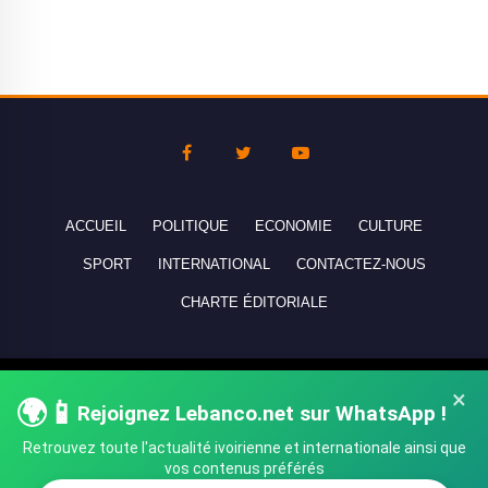
ACCUEIL
POLITIQUE
ECONOMIE
CULTURE
SPORT
INTERNATIONAL
CONTACTEZ-NOUS
CHARTE ÉDITORIALE
Copyright © 2010-2026 lebanco.net - Tous droits de reproduction
×
🌍📱
réservés - All rights reserved.
Rejoignez Lebanco.net sur WhatsApp !
Retrouvez toute l'actualité ivoirienne et internationale ainsi que
vos contenus préférés