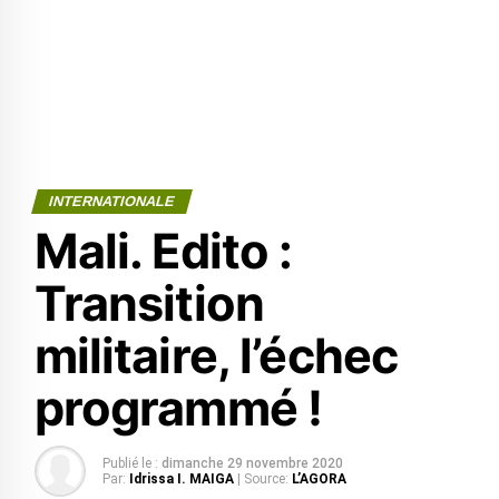
INTERNATIONALE
Mali. Edito :
Transition
militaire, l’échec
programmé !
Publié le :
dimanche 29 novembre 2020
Par:
Idrissa I. MAIGA
| Source:
L’AGORA