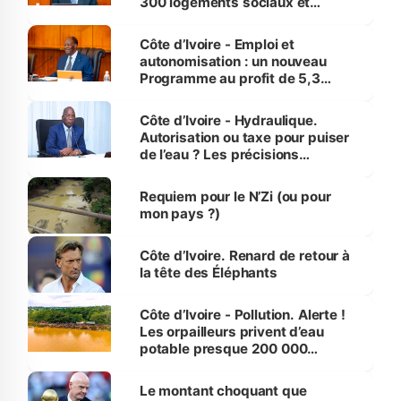
300 logements sociaux et
économiques à Abidjan, Bouaké
et Yamoussoukro
Côte d’Ivoire - Emploi et
autonomisation : un nouveau
Programme au profit de 5,3
millions de jeunes
Côte d’Ivoire - Hydraulique.
Autorisation ou taxe pour puiser
de l’eau ? Les précisions
d’Assahoré
Requiem pour le N’Zi (ou pour
mon pays ?)
Côte d’Ivoire. Renard de retour à
la tête des Éléphants
Côte d’Ivoire - Pollution. Alerte !
Les orpailleurs privent d’eau
potable presque 200 000
habitants autour d’Agboville
Le montant choquant que