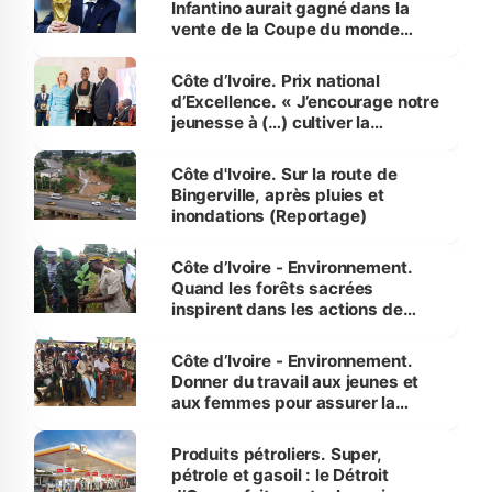
Infantino aurait gagné dans la
vente de la Coupe du monde
révélé
Côte d’Ivoire. Prix national
d’Excellence. « J’encourage notre
jeunesse à (…) cultiver la
compétence et l’intégrité »
(Alassane Ouattara
Côte d'Ivoire. Sur la route de
Bingerville, après pluies et
inondations (Reportage)
Côte d’Ivoire - Environnement.
Quand les forêts sacrées
inspirent dans les actions de
reboisement
Côte d’Ivoire - Environnement.
Donner du travail aux jeunes et
aux femmes pour assurer la
protection des espèces
menacées
Produits pétroliers. Super,
pétrole et gasoil : le Détroit