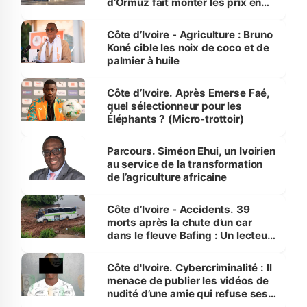
d’Ormuz fait monter les prix en
Côte d’Ivoire
Côte d’Ivoire - Agriculture : Bruno
Koné cible les noix de coco et de
palmier à huile
Côte d’Ivoire. Après Emerse Faé,
quel sélectionneur pour les
Éléphants ? (Micro-trottoir)
Parcours. Siméon Ehui, un Ivoirien
au service de la transformation
de l’agriculture africaine
Côte d’Ivoire - Accidents. 39
morts après la chute d’un car
dans le fleuve Bafing : Un lecteur
dénonce la légèreté du ministère
des Transports
Côte d'Ivoire. Cybercriminalité : Il
menace de publier les vidéos de
nudité d’une amie qui refuse ses
avances