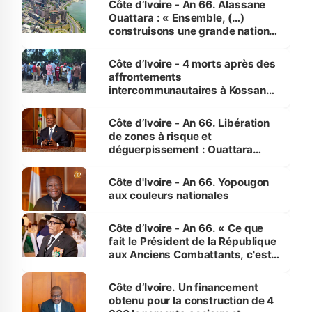
Côte d’Ivoire - An 66. Alassane
Ouattara : « Ensemble, (…)
construisons une grande nation
pour nous-mêmes et pour les
générations futures »
Côte d’Ivoire - 4 morts après des
affrontements
intercommunautaires à Kossandji
(Alepé) - Notre correspondant au
milieu des sinistrés
Côte d’Ivoire - An 66. Libération
de zones à risque et
déguerpissement : Ouattara
assure du « strict respect de
l'Etat de droit pour préserver les
Côte d'Ivoire - An 66. Yopougon
vies humaines »
aux couleurs nationales
Côte d’Ivoire - An 66. « Ce que
fait le Président de la République
aux Anciens Combattants, c'est
inédit » (Cne Yassoungo Koné ®)
Côte d’Ivoire. Un financement
obtenu pour la construction de 4