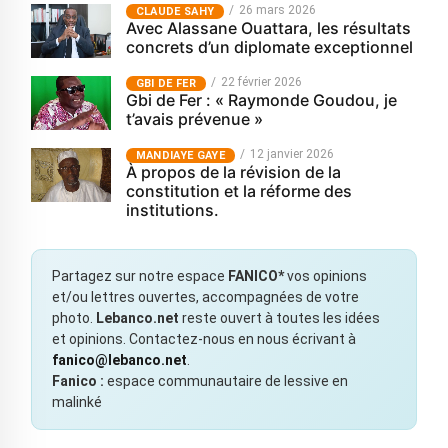
26 mars 2026
CLAUDE SAHY
Avec Alassane Ouattara, les résultats
concrets d’un diplomate exceptionnel
22 février 2026
GBI DE FER
Gbi de Fer : « Raymonde Goudou, je
t’avais prévenue »
12 janvier 2026
MANDIAYE GAYE
À propos de la révision de la
constitution et la réforme des
institutions.
Partagez sur notre espace
FANICO*
vos opinions
et/ou lettres ouvertes, accompagnées de votre
photo.
Lebanco.net
reste ouvert à toutes les idées
et opinions. Contactez-nous en nous écrivant à
fanico@lebanco.net
.
Fanico :
espace communautaire de lessive en
malinké