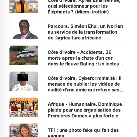
Côte d’Ivoire. Après Emerse Faé,
quel sélectionneur pour les
Éléphants ? (Micro-trottoir)
Parcours. Siméon Ehui, un Ivoirien
au service de la transformation
de l’agriculture africaine
Côte d’Ivoire - Accidents. 39
morts après la chute d’un car
dans le fleuve Bafing : Un lecteur
dénonce la légèreté du ministère
des Transports
Côte d'Ivoire. Cybercriminalité : Il
menace de publier les vidéos de
nudité d’une amie qui refuse ses
avances
Afrique - Humanitaire. Dominique
plaide pour une organisation des
Premières Dames « plus forte et
influente, dont l'impact s'affirme
sur la scène internationale »
TF1 : une photo fake qui fait des
vagues