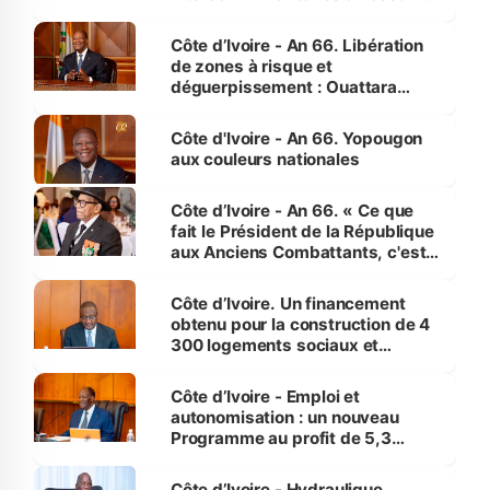
(Alepé) - Notre correspondant au
milieu des sinistrés
Côte d’Ivoire - An 66. Libération
de zones à risque et
déguerpissement : Ouattara
assure du « strict respect de
l'Etat de droit pour préserver les
Côte d'Ivoire - An 66. Yopougon
vies humaines »
aux couleurs nationales
Côte d’Ivoire - An 66. « Ce que
fait le Président de la République
aux Anciens Combattants, c'est
inédit » (Cne Yassoungo Koné ®)
Côte d’Ivoire. Un financement
obtenu pour la construction de 4
300 logements sociaux et
économiques à Abidjan, Bouaké
et Yamoussoukro
Côte d’Ivoire - Emploi et
autonomisation : un nouveau
Programme au profit de 5,3
millions de jeunes
Côte d’Ivoire - Hydraulique.