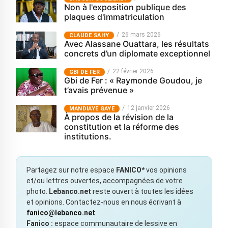
Non à l'exposition publique des
plaques d'immatriculation
26 mars 2026
CLAUDE SAHY
Avec Alassane Ouattara, les résultats
concrets d’un diplomate exceptionnel
22 février 2026
GBI DE FER
Gbi de Fer : « Raymonde Goudou, je
t’avais prévenue »
12 janvier 2026
MANDIAYE GAYE
À propos de la révision de la
constitution et la réforme des
institutions.
Partagez sur notre espace
FANICO*
vos opinions
et/ou lettres ouvertes, accompagnées de votre
photo.
Lebanco.net
reste ouvert à toutes les idées
et opinions. Contactez-nous en nous écrivant à
fanico@lebanco.net
.
Fanico :
espace communautaire de lessive en