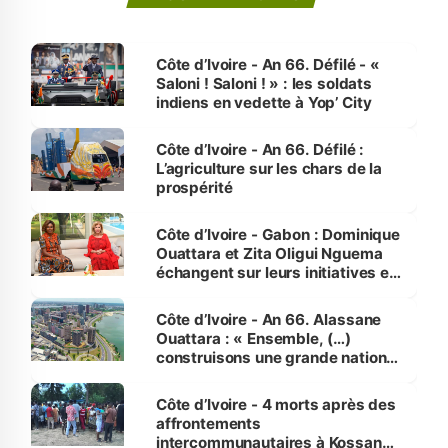
Côte d’Ivoire - An 66. Défilé - «
Saloni ! Saloni ! » : les soldats
indiens en vedette à Yop’ City
Côte d’Ivoire - An 66. Défilé :
L’agriculture sur les chars de la
prospérité
Côte d’Ivoire - Gabon : Dominique
Ouattara et Zita Oligui Nguema
échangent sur leurs initiatives en
faveur des femmes et des
enfants
Côte d’Ivoire - An 66. Alassane
Ouattara : « Ensemble, (…)
construisons une grande nation
pour nous-mêmes et pour les
générations futures »
Côte d’Ivoire - 4 morts après des
affrontements
intercommunautaires à Kossandji