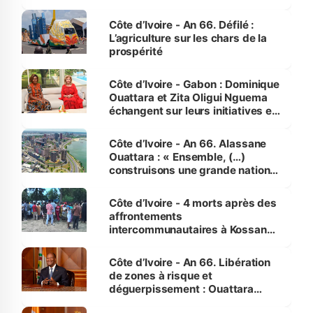
Côte d’Ivoire - An 66. Défilé :
L’agriculture sur les chars de la
prospérité
Côte d’Ivoire - Gabon : Dominique
Ouattara et Zita Oligui Nguema
échangent sur leurs initiatives en
faveur des femmes et des
enfants
Côte d’Ivoire - An 66. Alassane
Ouattara : « Ensemble, (…)
construisons une grande nation
pour nous-mêmes et pour les
générations futures »
Côte d’Ivoire - 4 morts après des
affrontements
intercommunautaires à Kossandji
(Alepé) - Notre correspondant au
milieu des sinistrés
Côte d’Ivoire - An 66. Libération
de zones à risque et
déguerpissement : Ouattara
assure du « strict respect de