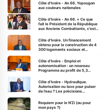
l'Etat de droit pour préserver les
Côte d'Ivoire - An 66. Yopougon
vies humaines »
aux couleurs nationales
Côte d’Ivoire - An 66. « Ce que
fait le Président de la République
aux Anciens Combattants, c'est
inédit » (Cne Yassoungo Koné ®)
Côte d’Ivoire. Un financement
obtenu pour la construction de 4
300 logements sociaux et
économiques à Abidjan, Bouaké
et Yamoussoukro
Côte d’Ivoire - Emploi et
autonomisation : un nouveau
Programme au profit de 5,3
millions de jeunes
Côte d’Ivoire - Hydraulique.
Autorisation ou taxe pour puiser
de l’eau ? Les précisions
d’Assahoré
Requiem pour le N’Zi (ou pour
mon pays ?)