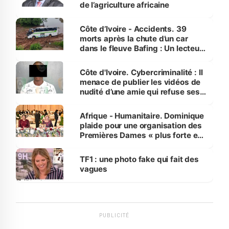
de l’agriculture africaine
Côte d’Ivoire - Accidents. 39
morts après la chute d’un car
dans le fleuve Bafing : Un lecteur
dénonce la légèreté du ministère
des Transports
Côte d'Ivoire. Cybercriminalité : Il
menace de publier les vidéos de
nudité d’une amie qui refuse ses
avances
Afrique - Humanitaire. Dominique
plaide pour une organisation des
Premières Dames « plus forte et
influente, dont l'impact s'affirme
sur la scène internationale »
TF1 : une photo fake qui fait des
vagues
PUBLICITÉ