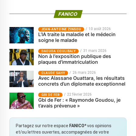
FANICO
10 août 2026
JEAN-ANTOINE ZINSOU
L’IA traite la maladie et le médecin
soigne le malade
31 mars 2026
‎DAOUDA COULIBALY
Non à l'exposition publique des
plaques d'immatriculation
26 mars 2026
CLAUDE SAHY
Avec Alassane Ouattara, les résultats
concrets d’un diplomate exceptionnel
22 février 2026
GBI DE FER
Gbi de Fer : « Raymonde Goudou, je
t’avais prévenue »
Partagez sur notre espace
FANICO*
vos opinions
et/ou lettres ouvertes, accompagnées de votre