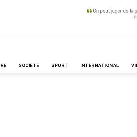
On peut juger de la 
d
PUBLICITÉ
URE
SOCIETE
SPORT
INTERNATIONAL
V