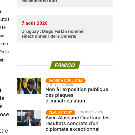
essentiels en Ituri
a
plutôt
7 août 2026
tte
Uruguay : Diego Forlán nommé
 se
sélectionneur de la Celeste
te du
ès la
ait
FANICO
‎DAOUDA COULIBALY
31 mars 2026
Non à l'exposition publique
i
des plaques
té.
d'immatriculation
es
26 mars 2026
CLAUDE SAHY
pose
Avec Alassane Ouattara, les
résultats concrets d’un
diplomate exceptionnel
ttre