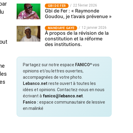
 par
22 février 2026
GBI DE FER
Gbi de Fer : « Raymonde
du
Goudou, je t’avais prévenue »
12 janvier 2026
MANDIAYE GAYE
À propos de la révision de la
constitution et la réforme
tout
des institutions.
Partagez sur notre espace
FANICO*
vos
une
opinions et/ou lettres ouvertes,
les
accompagnées de votre photo.
ses
Lebanco.net
reste ouvert à toutes les
idées et opinions. Contactez-nous en nous
écrivant à
fanico@lebanco.net
.
Fanico :
espace communautaire de lessive
en malinké