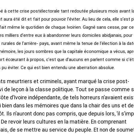
pé à cette crise postélectorale tant redoutée plusieurs mois avant l
aura été dit et fait pour pouvoir l’éviter. Au lieu de cela, elle s’est 
fait même le quotidien de chaque Ivoirien. Gagné sans cesse, par ce
s milliers d’entre eux à abandonner leurs domiciles abidjanais, pour
rurales de l’arrière- pays, avant même la tenue de l’élection à la da
mémoire, les jours sombres que la capitale économique a vécus, apr
 fort écœurant à propos, c’est que d’aucuns en parlent comme si c’ét
is pu éviter. Ce qui est bien entendu une aberration absolue.
nts meurtriers et criminels, ayant marqué la crise post-
rvi de leçon à la classe politique. Tout se passe comme s
Côte d’Ivoire indépendante, de tels horreurs n’avaient exis
si bien dans les mémoires que dans la chair des uns et d
t. Ils n’auront donc pas compris, que depuis lors, ’il s’im
. De revoir leurs cultures en la matière. En comprenant
mais, de se mettre au service du peuple. Et non de soume