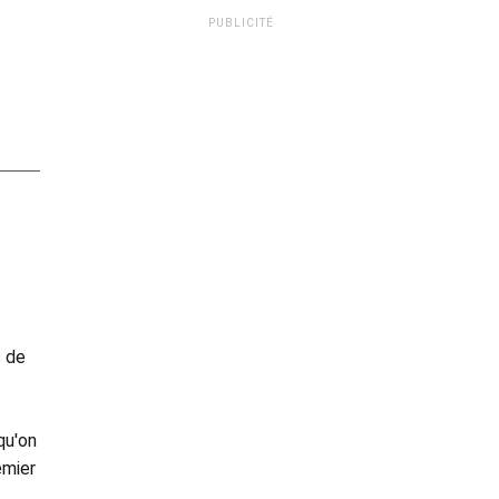
PUBLICITÉ
s de
qu'on
emier