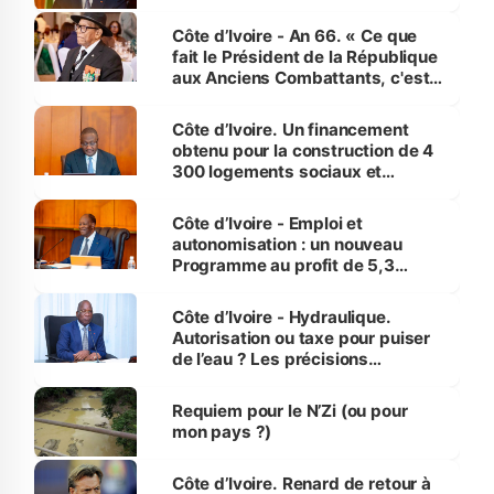
Côte d’Ivoire - An 66. « Ce que
fait le Président de la République
aux Anciens Combattants, c'est
inédit » (Cne Yassoungo Koné ®)
Côte d’Ivoire. Un financement
obtenu pour la construction de 4
300 logements sociaux et
économiques à Abidjan, Bouaké
et Yamoussoukro
Côte d’Ivoire - Emploi et
autonomisation : un nouveau
Programme au profit de 5,3
millions de jeunes
Côte d’Ivoire - Hydraulique.
Autorisation ou taxe pour puiser
de l’eau ? Les précisions
d’Assahoré
Requiem pour le N’Zi (ou pour
mon pays ?)
Côte d’Ivoire. Renard de retour à