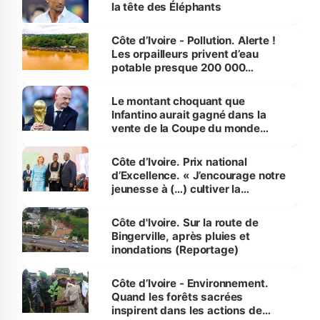
la tête des Éléphants
Côte d’Ivoire - Pollution. Alerte !
Les orpailleurs privent d’eau
potable presque 200 000
habitants autour d’Agboville
Le montant choquant que
Infantino aurait gagné dans la
vente de la Coupe du monde
révélé
Côte d’Ivoire. Prix national
d’Excellence. « J’encourage notre
jeunesse à (…) cultiver la
compétence et l’intégrité »
(Alassane Ouattara
Côte d'Ivoire. Sur la route de
Bingerville, après pluies et
inondations (Reportage)
Côte d’Ivoire - Environnement.
Quand les forêts sacrées
inspirent dans les actions de