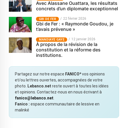
Avec Alassane Ouattara, les résultats
concrets d’un diplomate exceptionnel
22 février 2026
GBI DE FER
Gbi de Fer : « Raymonde Goudou, je
t’avais prévenue »
12 janvier 2026
MANDIAYE GAYE
À propos de la révision de la
constitution et la réforme des
institutions.
Partagez sur notre espace
FANICO*
vos opinions
et/ou lettres ouvertes, accompagnées de votre
photo.
Lebanco.net
reste ouvert à toutes les idées
et opinions. Contactez-nous en nous écrivant à
fanico@lebanco.net
.
Fanico :
espace communautaire de lessive en
malinké