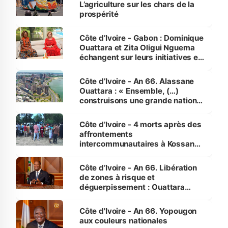
L’agriculture sur les chars de la
prospérité
Côte d’Ivoire - Gabon : Dominique
Ouattara et Zita Oligui Nguema
échangent sur leurs initiatives en
faveur des femmes et des
enfants
Côte d’Ivoire - An 66. Alassane
Ouattara : « Ensemble, (…)
construisons une grande nation
pour nous-mêmes et pour les
générations futures »
Côte d’Ivoire - 4 morts après des
affrontements
intercommunautaires à Kossandji
(Alepé) - Notre correspondant au
milieu des sinistrés
Côte d’Ivoire - An 66. Libération
de zones à risque et
déguerpissement : Ouattara
assure du « strict respect de
l'Etat de droit pour préserver les
Côte d'Ivoire - An 66. Yopougon
vies humaines »
aux couleurs nationales