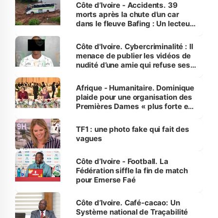
Côte d’Ivoire - Accidents. 39
morts après la chute d’un car
dans le fleuve Bafing : Un lecteur
dénonce la légèreté du ministère
des Transports
Côte d'Ivoire. Cybercriminalité : Il
menace de publier les vidéos de
nudité d’une amie qui refuse ses
avances
Afrique - Humanitaire. Dominique
plaide pour une organisation des
Premières Dames « plus forte et
influente, dont l'impact s'affirme
sur la scène internationale »
TF1 : une photo fake qui fait des
vagues
Côte d’Ivoire - Football. La
Fédération siffle la fin de match
pour Emerse Faé
Côte d’Ivoire. Café-cacao: Un
Système national de Traçabilité