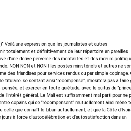
c)" Voilà une expression que les journalistes et autres
ir totalement et définitivement de leur répertoire en pareilles
cative d'une dérive perverse des mentalités et des mœurs politiqu
de. NON NON et NON ! les postes ministériels et autres ne so
e des friandises pour services rendus ou par simple copinage. 
le titulaire, se sentant ainsi "récompensé", n'hésitera pas à faire
e-pensée, et exercer en toute quiétude, avec le quitus du "prince
de l'intérêt général. Le Mali est suffisamment mal parti pour ne 
 entre copains qui se "récompensent" mutuellement ainsi mène t
 celle que connaît le Liban actuellement, et que la Côte d'Ivoir
s jours à force d'autocélébration et d'autosatisfaction dans un