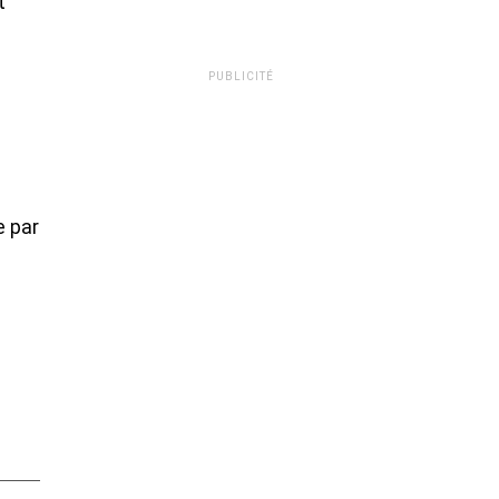
t
PUBLICITÉ
e par