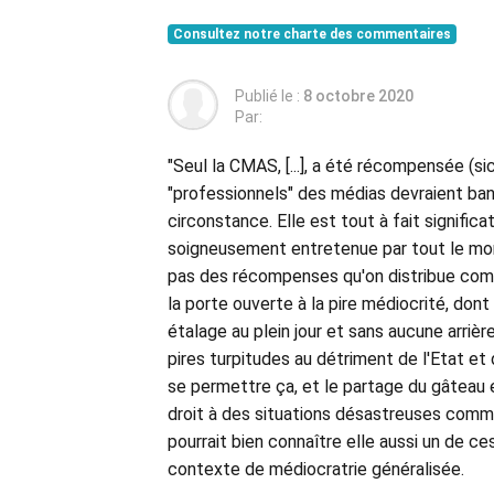
Consultez notre charte des commentaires
Publié le :
8 octobre 2020
Par:
"Seul la CMAS, [...], a été récompensée (si
"professionnels" des médias devraient bann
circonstance. Elle est tout à fait signifi
soigneusement entretenue par tout le mon
pas des récompenses qu'on distribue comm
la porte ouverte à la pire médiocrité, dont 
étalage au plein jour et sans aucune arrièr
pires turpitudes au détriment de l'Etat et 
se permettre ça, et le partage du gâteau
droit à des situations désastreuses comme
pourrait bien connaître elle aussi un de ce
contexte de médiocratrie généralisée.