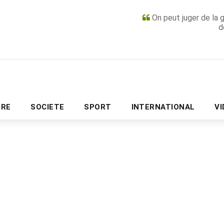
On peut juger de la 
d
PUBLICITÉ
URE
SOCIETE
SPORT
INTERNATIONAL
V