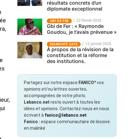
résultats concrets d’un
diplomate exceptionnel
n
gée
22 février 2026
GBI DE FER
Gbi de Fer : « Raymonde
ra,
Goudou, je t’avais prévenue »
12 janvier 2026
MANDIAYE GAYE
À propos de la révision de la
constitution et la réforme
de
des institutions.
es
Partagez sur notre espace
FANICO*
vos
opinions et/ou lettres ouvertes,
accompagnées de votre photo.
eur,
Lebanco.net
reste ouvert à toutes les
qui
idées et opinions. Contactez-nous en nous
écrivant à
fanico@lebanco.net
.
Fanico :
espace communautaire de lessive
en malinké