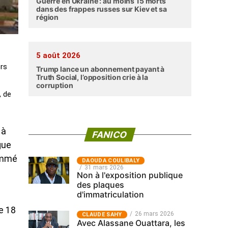
Guerre en Ukraine : au moins 15 morts
dans des frappes russes sur Kiev et sa
région
5 août 2026
ors
Trump lance un abonnement payant à
Truth Social, l’opposition crie à la
corruption
, de
 à
FANICO
gue
nommé
‎DAOUDA COULIBALY
31 mars 2026
Non à l'exposition publique
des plaques
d'immatriculation
e 18
26 mars 2026
CLAUDE SAHY
Avec Alassane Ouattara, les