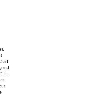
es,
nt
C'est
 grand
", les
pas
out
e