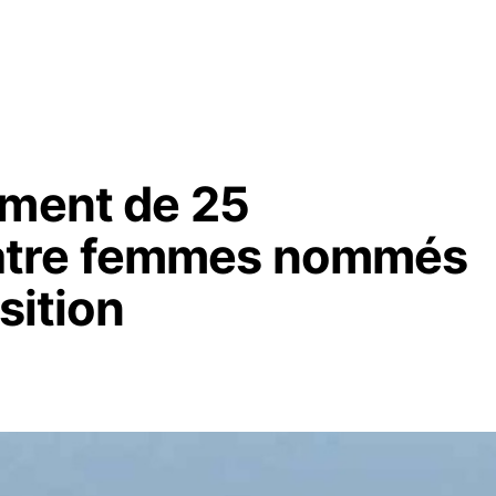
ement de 25
atre femmes nommés
sition