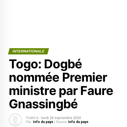
INTERNATIONALE
Togo: Dogbé
nommée Premier
ministre par Faure
Gnassingbé
Publié le :
lundi 28 septembre 2020
Par:
Info du pays
| Source:
Info du pays