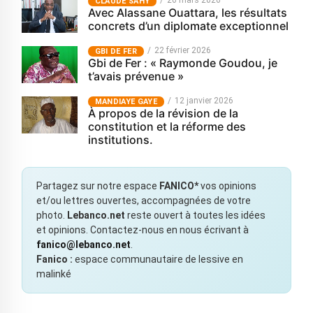
CLAUDE SAHY
Avec Alassane Ouattara, les résultats
concrets d’un diplomate exceptionnel
22 février 2026
GBI DE FER
Gbi de Fer : « Raymonde Goudou, je
t’avais prévenue »
12 janvier 2026
MANDIAYE GAYE
À propos de la révision de la
constitution et la réforme des
institutions.
Partagez sur notre espace
FANICO*
vos opinions
et/ou lettres ouvertes, accompagnées de votre
photo.
Lebanco.net
reste ouvert à toutes les idées
et opinions. Contactez-nous en nous écrivant à
fanico@lebanco.net
.
Fanico :
espace communautaire de lessive en
malinké