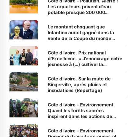
Côte d’Ivoire - Pollution. Alerte !
Les orpailleurs privent d’eau
potable presque 200 000
habitants autour d’Agboville
Le montant choquant que
Infantino aurait gagné dans la
vente de la Coupe du monde
révélé
Côte d’Ivoire. Prix national
d’Excellence. « J’encourage notre
jeunesse à (…) cultiver la
compétence et l’intégrité »
(Alassane Ouattara
Côte d'Ivoire. Sur la route de
Bingerville, après pluies et
inondations (Reportage)
Côte d’Ivoire - Environnement.
Quand les forêts sacrées
inspirent dans les actions de
reboisement
Côte d’Ivoire - Environnement.
Donner du travail aux jeunes et