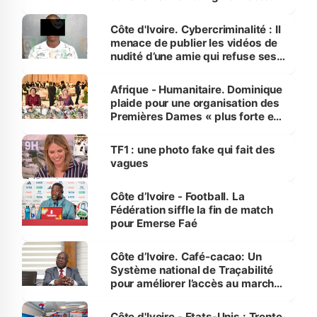
dénonce la légèreté du ministère
des Transports
Côte d'Ivoire. Cybercriminalité : Il
menace de publier les vidéos de
nudité d’une amie qui refuse ses
avances
Afrique - Humanitaire. Dominique
plaide pour une organisation des
Premières Dames « plus forte et
influente, dont l'impact s'affirme
sur la scène internationale »
TF1 : une photo fake qui fait des
vagues
Côte d’Ivoire - Football. La
Fédération siffle la fin de match
pour Emerse Faé
Côte d’Ivoire. Café-cacao: Un
Système national de Traçabilité
pour améliorer l’accès au marché
international
Côte d'Ivoire - Etats-Unis : Trente