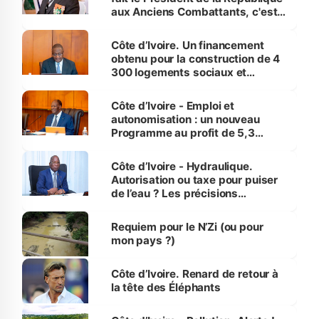
aux Anciens Combattants, c'est
inédit » (Cne Yassoungo Koné ®)
Côte d’Ivoire. Un financement
obtenu pour la construction de 4
300 logements sociaux et
économiques à Abidjan, Bouaké
et Yamoussoukro
Côte d’Ivoire - Emploi et
autonomisation : un nouveau
Programme au profit de 5,3
millions de jeunes
Côte d’Ivoire - Hydraulique.
Autorisation ou taxe pour puiser
de l’eau ? Les précisions
d’Assahoré
Requiem pour le N’Zi (ou pour
mon pays ?)
Côte d’Ivoire. Renard de retour à
la tête des Éléphants