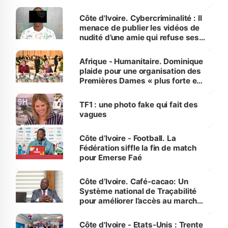
dénonce la légèreté du ministère
des Transports
Côte d'Ivoire. Cybercriminalité : Il
menace de publier les vidéos de
nudité d’une amie qui refuse ses
avances
Afrique - Humanitaire. Dominique
plaide pour une organisation des
Premières Dames « plus forte et
influente, dont l'impact s'affirme
sur la scène internationale »
TF1 : une photo fake qui fait des
vagues
Côte d’Ivoire - Football. La
Fédération siffle la fin de match
pour Emerse Faé
Côte d’Ivoire. Café-cacao: Un
Système national de Traçabilité
pour améliorer l’accès au marché
international
Côte d'Ivoire - Etats-Unis : Trente