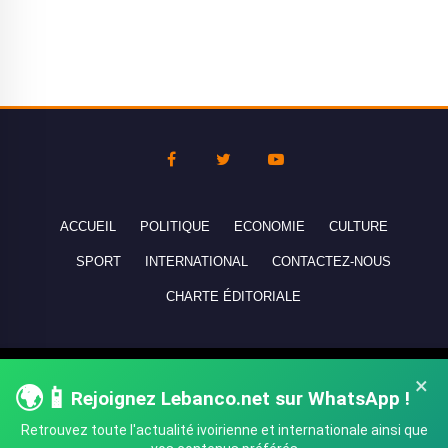
ACCUEIL
POLITIQUE
ECONOMIE
CULTURE
SPORT
INTERNATIONAL
CONTACTEZ-NOUS
CHARTE ÉDITORIALE
Copyright © 2010-2026 lebanco.net - Tous droits de reproduction
×
🌍📱
Rejoignez Lebanco.net sur WhatsApp !
réservés - All rights reserved.
Retrouvez toute l'actualité ivoirienne et internationale ainsi que