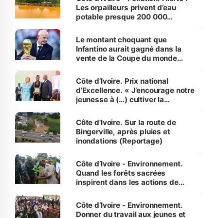
Les orpailleurs privent d’eau
potable presque 200 000
habitants autour d’Agboville
Le montant choquant que
Infantino aurait gagné dans la
vente de la Coupe du monde
révélé
Côte d’Ivoire. Prix national
d’Excellence. « J’encourage notre
jeunesse à (…) cultiver la
compétence et l’intégrité »
(Alassane Ouattara
Côte d'Ivoire. Sur la route de
Bingerville, après pluies et
inondations (Reportage)
Côte d’Ivoire - Environnement.
Quand les forêts sacrées
inspirent dans les actions de
reboisement
Côte d’Ivoire - Environnement.
Donner du travail aux jeunes et