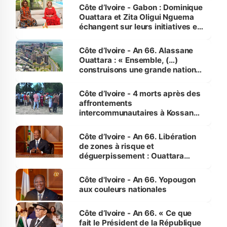
Côte d’Ivoire - Gabon : Dominique
Ouattara et Zita Oligui Nguema
échangent sur leurs initiatives en
faveur des femmes et des
enfants
Côte d’Ivoire - An 66. Alassane
Ouattara : « Ensemble, (…)
construisons une grande nation
pour nous-mêmes et pour les
générations futures »
Côte d’Ivoire - 4 morts après des
affrontements
intercommunautaires à Kossandji
(Alepé) - Notre correspondant au
milieu des sinistrés
Côte d’Ivoire - An 66. Libération
de zones à risque et
déguerpissement : Ouattara
assure du « strict respect de
l'Etat de droit pour préserver les
Côte d'Ivoire - An 66. Yopougon
vies humaines »
aux couleurs nationales
Côte d’Ivoire - An 66. « Ce que
fait le Président de la République