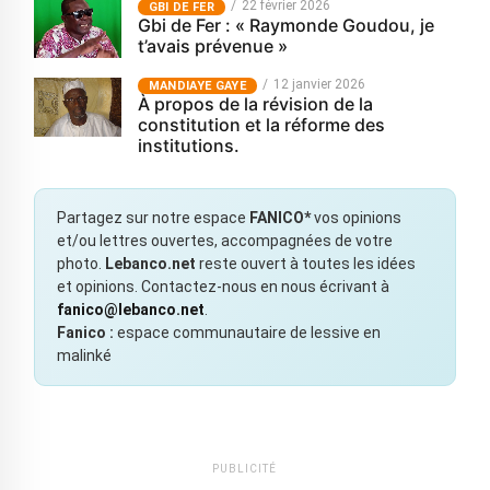
22 février 2026
GBI DE FER
Gbi de Fer : « Raymonde Goudou, je
t’avais prévenue »
12 janvier 2026
MANDIAYE GAYE
À propos de la révision de la
constitution et la réforme des
institutions.
Partagez sur notre espace
FANICO*
vos opinions
et/ou lettres ouvertes, accompagnées de votre
photo.
Lebanco.net
reste ouvert à toutes les idées
et opinions. Contactez-nous en nous écrivant à
fanico@lebanco.net
.
Fanico :
espace communautaire de lessive en
malinké
PUBLICITÉ