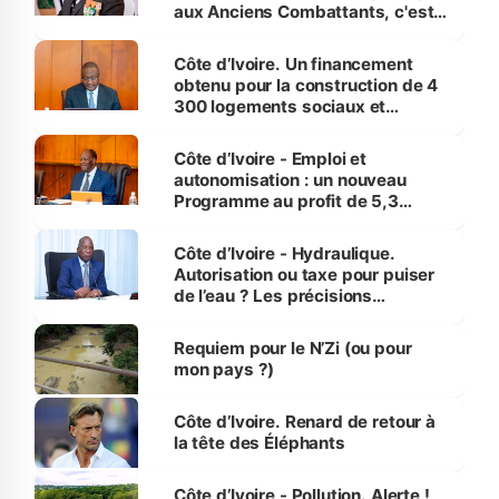
aux Anciens Combattants, c'est
inédit » (Cne Yassoungo Koné ®)
Côte d’Ivoire. Un financement
obtenu pour la construction de 4
300 logements sociaux et
économiques à Abidjan, Bouaké
et Yamoussoukro
Côte d’Ivoire - Emploi et
autonomisation : un nouveau
Programme au profit de 5,3
millions de jeunes
Côte d’Ivoire - Hydraulique.
Autorisation ou taxe pour puiser
de l’eau ? Les précisions
d’Assahoré
Requiem pour le N’Zi (ou pour
mon pays ?)
Côte d’Ivoire. Renard de retour à
la tête des Éléphants
Côte d’Ivoire - Pollution. Alerte !