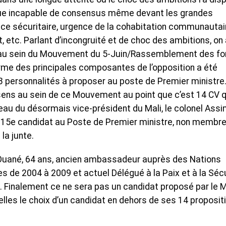
ique incapable de consensus même devant les grandes
ence sécuritaire, urgence de la cohabitation communautai
t, etc. Parlant d’incongruité et de choc des ambitions, on 
s au sein du Mouvement du 5-Juin/Rassemblement des f
rme des principales composantes de l’opposition a été
3 personnalités à proposer au poste de Premier ministre
sens au sein de ce Mouvement au point que c’est 14 CV q
reau du désormais vice-président du Mali, le colonel Assi
’un 15e candidat au Poste de Premier ministre, non membr
la junte.
 Ouané, 64 ans, ancien ambassadeur auprès des Nations
es de 2004 à 2009 et actuel Délégué à la Paix et à la Séc
 Finalement ce ne sera pas un candidat proposé par le 
lles le choix d’un candidat en dehors de ses 14 proposit