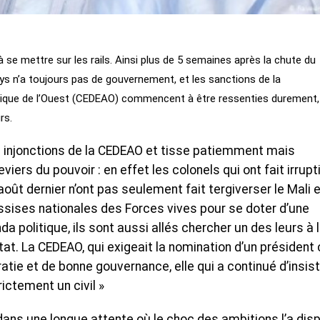
 à se mettre sur les rails. Ainsi plus de 5 semaines après la chute du
ays n’a toujours pas de gouvernement, et les sanctions de la
que de l’Ouest (CEDEAO) commencent à être ressenties durement,
rs.
es injonctions de la CEDEAO et tisse patiemment mais
viers du pouvoir : en effet les colonels qui ont fait irrupt
août dernier n’ont pas seulement fait tergiverser le Mali e
sises nationales des Forces vives pour se doter d’une
a politique, ils sont aussi allés chercher un des leurs à 
at. La CEDEAO, qui exigeait la nomination d’un président ci
tie et de bonne gouvernance, elle qui a continué d’insis
rictement un civil »
dans une longue attente où le choc des ambitions l’a dis