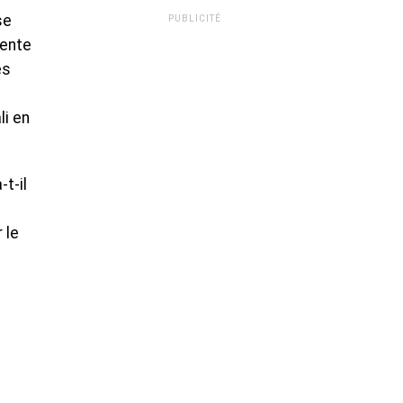
se
PUBLICITÉ
tente
es
li en
t-il
 le