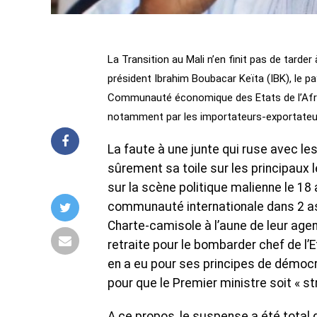
La Transition au Mali n’en finit pas de tarder
président Ibrahim Boubacar Keïta (IBK), le p
Communauté économique des Etats de l’Afri
notamment par les importateurs-exportateu
La faute à une junte qui ruse avec l
sûrement sa toile sur les principaux le
sur la scène politique malienne le 18 
communauté internationale dans 2 as
Charte-camisole à l’aune de leur agend
retraite pour le bombarder chef de l’Et
en a eu pour ses principes de démocra
pour que le Premier ministre soit « st
A ce propos, le suspense a été total 