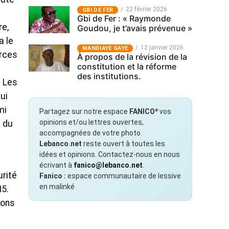
22 février 2026
GBI DE FER
Gbi de Fer : « Raymonde
re,
Goudou, je t’avais prévenue »
a le
12 janvier 2026
MANDIAYE GAYE
orces
À propos de la révision de la
constitution et la réforme
des institutions.
. Les
ui
mi
Partagez sur notre espace
FANICO*
vos
opinions et/ou lettres ouvertes,
e du
accompagnées de votre photo.
Lebanco.net
reste ouvert à toutes les
idées et opinions. Contactez-nous en nous
écrivant à
fanico@lebanco.net
.
urité
Fanico :
espace communautaire de lessive
en malinké
M5.
ions