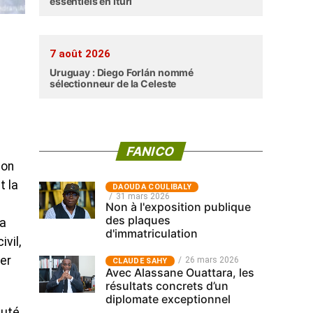
essentiels en Ituri
7 août 2026
Uruguay : Diego Forlán nommé
sélectionneur de la Celeste
FANICO
ion
t la
‎DAOUDA COULIBALY
31 mars 2026
Non à l'exposition publique
des plaques
la
d'immatriculation
vil,
ter
26 mars 2026
CLAUDE SAHY
Avec Alassane Ouattara, les
résultats concrets d’un
diplomate exceptionnel
puté