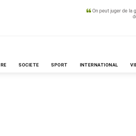
On peut juger de la 
d
PUBLICITÉ
URE
SOCIETE
SPORT
INTERNATIONAL
V