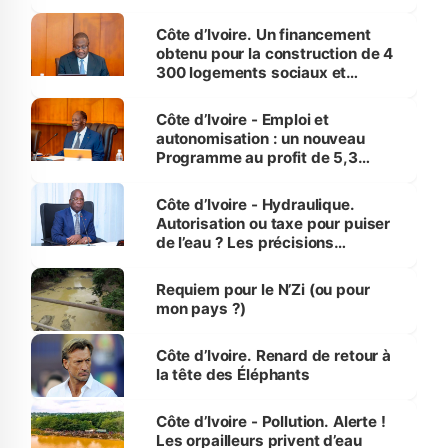
inédit » (Cne Yassoungo Koné ®)
Côte d’Ivoire. Un financement
obtenu pour la construction de 4
300 logements sociaux et
économiques à Abidjan, Bouaké
et Yamoussoukro
Côte d’Ivoire - Emploi et
autonomisation : un nouveau
Programme au profit de 5,3
millions de jeunes
Côte d’Ivoire - Hydraulique.
Autorisation ou taxe pour puiser
de l’eau ? Les précisions
d’Assahoré
Requiem pour le N’Zi (ou pour
mon pays ?)
Côte d’Ivoire. Renard de retour à
la tête des Éléphants
Côte d’Ivoire - Pollution. Alerte !
Les orpailleurs privent d’eau