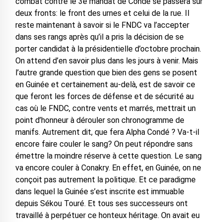
combat contre le 3e mandat de Condé se passera sur
deux fronts: le front des urnes et celui de la rue. Il
reste maintenant à savoir si le FNDC va l’accepter
dans ses rangs après qu’il a pris la décision de se
porter candidat à la présidentielle d’octobre prochain.
On attend d’en savoir plus dans les jours à venir. Mais
l’autre grande question que bien des gens se posent
en Guinée et certainement au-delà, est de savoir ce
que feront les forces de défense et de sécurité au
cas où le FNDC, contre vents et marrés, mettrait un
point d’honneur à dérouler son chronogramme de
manifs. Autrement dit, que fera Alpha Condé ? Va-t-il
encore faire couler le sang? On peut répondre sans
émettre la moindre réserve à cette question. Le sang
va encore couler à Conakry. En effet, en Guinée, on ne
conçoit pas autrement la politique. Et ce paradigme
dans lequel la Guinée s’est inscrite est immuable
depuis Sékou Touré. Et tous ses successeurs ont
travaillé à perpétuer ce honteux héritage. On avait eu