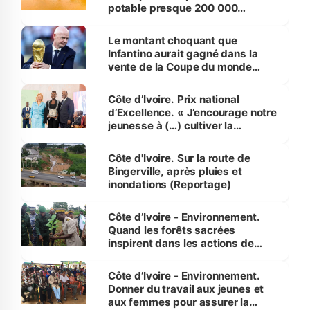
potable presque 200 000
habitants autour d’Agboville
Le montant choquant que
Infantino aurait gagné dans la
vente de la Coupe du monde
révélé
Côte d’Ivoire. Prix national
d’Excellence. « J’encourage notre
jeunesse à (…) cultiver la
compétence et l’intégrité »
(Alassane Ouattara
Côte d'Ivoire. Sur la route de
Bingerville, après pluies et
inondations (Reportage)
Côte d’Ivoire - Environnement.
Quand les forêts sacrées
inspirent dans les actions de
reboisement
Côte d’Ivoire - Environnement.
Donner du travail aux jeunes et
aux femmes pour assurer la