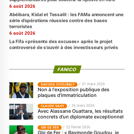
6 août 2026
Abéibara, Kidal et Tessalit : les FAMa annoncent une
série d’opérations réussies contre des bases
terroristes
6 août 2026
La Fifa «présente des excuses» après le projet
controversé de s’ouvrir à des investisseurs privés
FANICO
31 mars 2026
‎DAOUDA COULIBALY
Non à l'exposition publique des
plaques d'immatriculation
26 mars 2026
CLAUDE SAHY
Avec Alassane Ouattara, les résultats
concrets d’un diplomate exceptionnel
22 février 2026
GBI DE FER
Gbi de Fer : « Raymonde Goudou, je