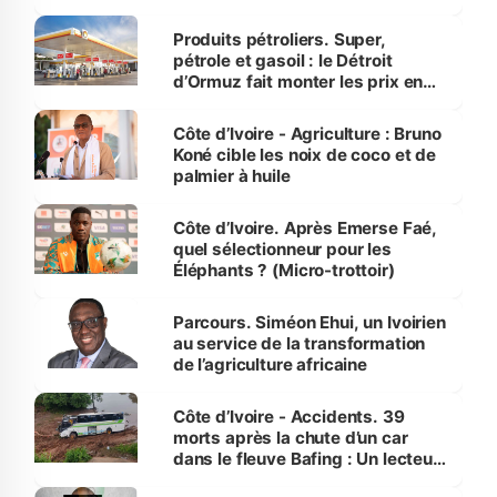
protection des espèces
menacées
Produits pétroliers. Super,
pétrole et gasoil : le Détroit
d’Ormuz fait monter les prix en
Côte d’Ivoire
Côte d’Ivoire - Agriculture : Bruno
Koné cible les noix de coco et de
palmier à huile
Côte d’Ivoire. Après Emerse Faé,
quel sélectionneur pour les
Éléphants ? (Micro-trottoir)
Parcours. Siméon Ehui, un Ivoirien
au service de la transformation
de l’agriculture africaine
Côte d’Ivoire - Accidents. 39
morts après la chute d’un car
dans le fleuve Bafing : Un lecteur
dénonce la légèreté du ministère