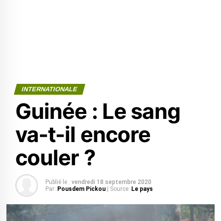
INTERNATIONALE
Guinée : Le sang
va-t-il encore
couler ?
Publié le :
vendredi 18 septembre 2020
Par:
Pousdem Pickou
| Source:
Le pays