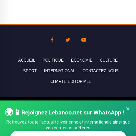
ACCUEIL
POLITIQUE
ECONOMIE
CULTURE
SPORT
INTERNATIONAL
CONTACTEZ-NOUS
CHARTE ÉDITORIALE
Copyright © 2010-2026 lebanco.net - Tous droits de reproduction
×
🌍📱
réservés - All rights reserved.
Rejoignez Lebanco.net sur WhatsApp !
Retrouvez toute l'actualité ivoirienne et internationale ainsi que
vos contenus préférés