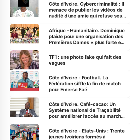
des Transports
Côte d'Ivoire. Cybercriminalité : Il
menace de publier les vidéos de
nudité d’une amie qui refuse ses
avances
Afrique - Humanitaire. Dominique
plaide pour une organisation des
Premières Dames « plus forte et
influente, dont l'impact s'affirme
sur la scène internationale »
TF1 : une photo fake qui fait des
vagues
Côte d’Ivoire - Football. La
Fédération siffle la fin de match
pour Emerse Faé
Côte d’Ivoire. Café-cacao: Un
Système national de Traçabilité
pour améliorer l’accès au marché
international
Côte d'Ivoire - Etats-Unis : Trente
jeunes Ivoiriens formés à