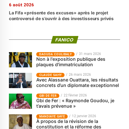
6 août 2026
La Fifa «présente des excuses» après le projet
controversé de s’ouvrir à des investisseurs privés
FANICO
31 mars 2026
‎DAOUDA COULIBALY
Non à l'exposition publique des
plaques d'immatriculation
26 mars 2026
CLAUDE SAHY
Avec Alassane Ouattara, les résultats
concrets d’un diplomate exceptionnel
22 février 2026
GBI DE FER
Gbi de Fer : « Raymonde Goudou, je
t’avais prévenue »
12 janvier 2026
MANDIAYE GAYE
À propos de la révision de la
constitution et la réforme des