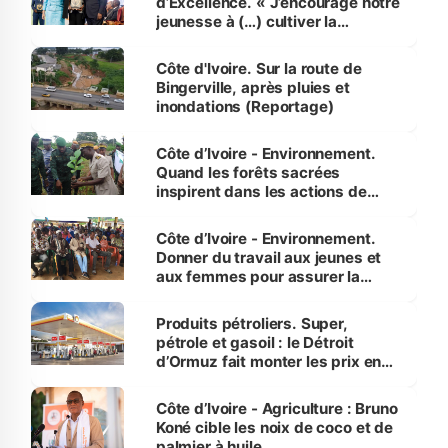
d’Excellence. « J’encourage notre
jeunesse à (…) cultiver la
compétence et l’intégrité »
(Alassane Ouattara
Côte d'Ivoire. Sur la route de
Bingerville, après pluies et
inondations (Reportage)
Côte d’Ivoire - Environnement.
Quand les forêts sacrées
inspirent dans les actions de
reboisement
Côte d’Ivoire - Environnement.
Donner du travail aux jeunes et
aux femmes pour assurer la
protection des espèces
menacées
Produits pétroliers. Super,
pétrole et gasoil : le Détroit
d’Ormuz fait monter les prix en
Côte d’Ivoire
Côte d’Ivoire - Agriculture : Bruno
Koné cible les noix de coco et de
palmier à huile