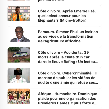
Côte d’Ivoire. Après Emerse Faé,
quel sélectionneur pour les
Éléphants ? (Micro-trottoir)
Parcours. Siméon Ehui, un Ivoirien
au service de la transformation
de l’agriculture africaine
Côte d’Ivoire - Accidents. 39
morts après la chute d’un car
dans le fleuve Bafing : Un lecteur
dénonce la légèreté du ministère
des Transports
Côte d'Ivoire. Cybercriminalité : Il
menace de publier les vidéos de
nudité d’une amie qui refuse ses
avances
Afrique - Humanitaire. Dominique
plaide pour une organisation des
Premières Dames « plus forte et
influente, dont l'impact s'affirme