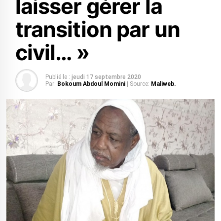
laisser gérer la
transition par un
civil… »
Publié le :
jeudi 17 septembre 2020
Par:
Bokoum Abdoul Momini
| Source:
Maliweb.