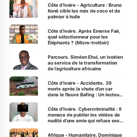
Côte d’Ivoire - Agriculture : Bruno
Koné cible les noix de coco et de
palmier à huile
Côte d’Ivoire. Après Emerse Faé,
quel sélectionneur pour les
Éléphants ? (Micro-trottoir)
Parcours. Siméon Ehui, un Ivoirien
au service de la transformation
de l’agriculture africaine
Côte d’Ivoire - Accidents. 39
morts après la chute d’un car
dans le fleuve Bafing : Un lecteur
dénonce la légèreté du ministère
des Transports
Côte d'Ivoire. Cybercriminalité : Il
menace de publier les vidéos de
nudité d’une amie qui refuse ses
avances
Afrique - Humanitaire. Dominique