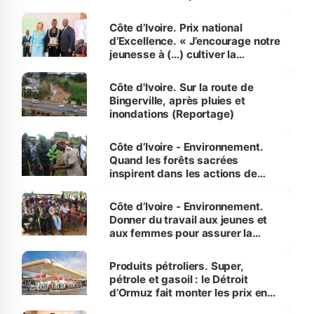
révélé
Côte d’Ivoire. Prix national
d’Excellence. « J’encourage notre
jeunesse à (…) cultiver la
compétence et l’intégrité »
(Alassane Ouattara
Côte d'Ivoire. Sur la route de
Bingerville, après pluies et
inondations (Reportage)
Côte d’Ivoire - Environnement.
Quand les forêts sacrées
inspirent dans les actions de
reboisement
Côte d’Ivoire - Environnement.
Donner du travail aux jeunes et
aux femmes pour assurer la
protection des espèces
menacées
Produits pétroliers. Super,
pétrole et gasoil : le Détroit
d’Ormuz fait monter les prix en
Côte d’Ivoire