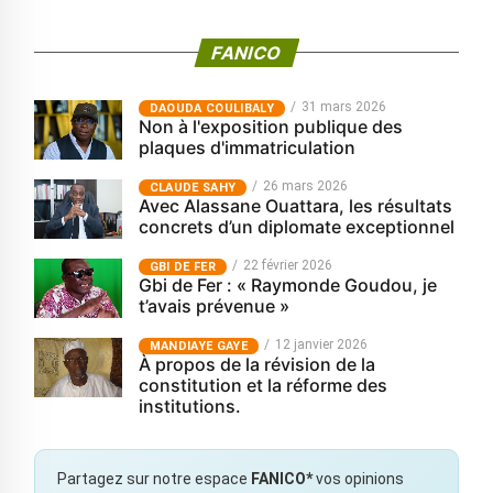
FANICO
31 mars 2026
‎DAOUDA COULIBALY
Non à l'exposition publique des
plaques d'immatriculation
26 mars 2026
CLAUDE SAHY
Avec Alassane Ouattara, les résultats
concrets d’un diplomate exceptionnel
22 février 2026
GBI DE FER
Gbi de Fer : « Raymonde Goudou, je
t’avais prévenue »
12 janvier 2026
MANDIAYE GAYE
À propos de la révision de la
constitution et la réforme des
institutions.
Partagez sur notre espace
FANICO*
vos opinions