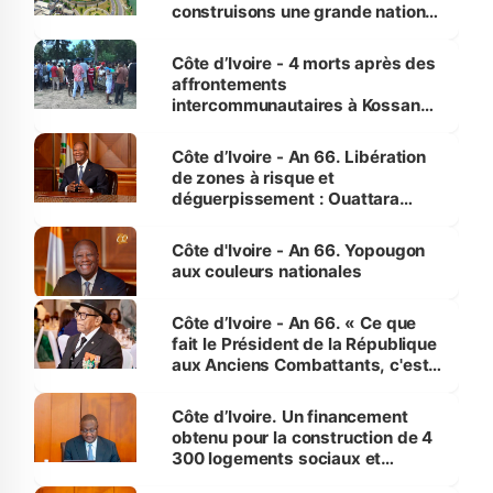
construisons une grande nation
pour nous-mêmes et pour les
générations futures »
Côte d’Ivoire - 4 morts après des
affrontements
intercommunautaires à Kossandji
(Alepé) - Notre correspondant au
milieu des sinistrés
Côte d’Ivoire - An 66. Libération
de zones à risque et
déguerpissement : Ouattara
assure du « strict respect de
l'Etat de droit pour préserver les
Côte d'Ivoire - An 66. Yopougon
vies humaines »
aux couleurs nationales
Côte d’Ivoire - An 66. « Ce que
fait le Président de la République
aux Anciens Combattants, c'est
inédit » (Cne Yassoungo Koné ®)
Côte d’Ivoire. Un financement
obtenu pour la construction de 4
300 logements sociaux et
économiques à Abidjan, Bouaké