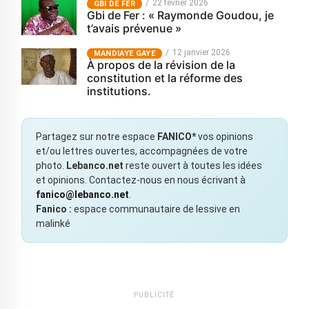
22 février 2026
GBI DE FER
Gbi de Fer : « Raymonde Goudou, je
t’avais prévenue »
12 janvier 2026
MANDIAYE GAYE
À propos de la révision de la
constitution et la réforme des
institutions.
Partagez sur notre espace
FANICO*
vos opinions
et/ou lettres ouvertes, accompagnées de votre
photo.
Lebanco.net
reste ouvert à toutes les idées
et opinions. Contactez-nous en nous écrivant à
fanico@lebanco.net
.
Fanico :
espace communautaire de lessive en
malinké
PUBLICITÉ