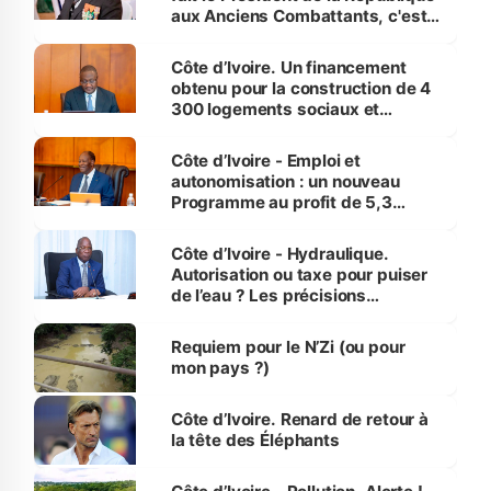
aux Anciens Combattants, c'est
inédit » (Cne Yassoungo Koné ®)
Côte d’Ivoire. Un financement
obtenu pour la construction de 4
300 logements sociaux et
économiques à Abidjan, Bouaké
et Yamoussoukro
Côte d’Ivoire - Emploi et
autonomisation : un nouveau
Programme au profit de 5,3
millions de jeunes
Côte d’Ivoire - Hydraulique.
Autorisation ou taxe pour puiser
de l’eau ? Les précisions
d’Assahoré
Requiem pour le N’Zi (ou pour
mon pays ?)
Côte d’Ivoire. Renard de retour à
la tête des Éléphants