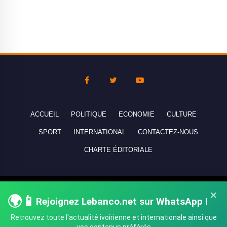
ACCUEIL
POLITIQUE
ECONOMIE
CULTURE
SPORT
INTERNATIONAL
CONTACTEZ-NOUS
CHARTE ÉDITORIALE
Copyright © 2010-2026 lebanco.net - Tous droits de reproduction
×
🌍📱
réservés - All rights reserved.
Rejoignez Lebanco.net sur WhatsApp !
Retrouvez toute l'actualité ivoirienne et internationale ainsi que