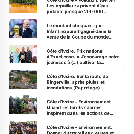
Côte d’Ivoire - Pollution. Alerte !
Les orpailleurs privent d’eau
potable presque 200 000
habitants autour d’Agboville
Le montant choquant que
Infantino aurait gagné dans la
vente de la Coupe du monde
révélé
Côte d’Ivoire. Prix national
d’Excellence. « J’encourage notre
jeunesse à (…) cultiver la
compétence et l’intégrité »
(Alassane Ouattara
Côte d'Ivoire. Sur la route de
Bingerville, après pluies et
inondations (Reportage)
Côte d’Ivoire - Environnement.
Quand les forêts sacrées
inspirent dans les actions de
reboisement
Côte d’Ivoire - Environnement.
Donner du travail aux jeunes et