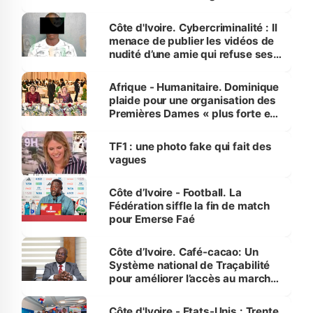
dénonce la légèreté du ministère
des Transports
Côte d'Ivoire. Cybercriminalité : Il
menace de publier les vidéos de
nudité d’une amie qui refuse ses
avances
Afrique - Humanitaire. Dominique
plaide pour une organisation des
Premières Dames « plus forte et
influente, dont l'impact s'affirme
sur la scène internationale »
TF1 : une photo fake qui fait des
vagues
Côte d’Ivoire - Football. La
Fédération siffle la fin de match
pour Emerse Faé
Côte d’Ivoire. Café-cacao: Un
Système national de Traçabilité
pour améliorer l’accès au marché
international
Côte d'Ivoire - Etats-Unis : Trente