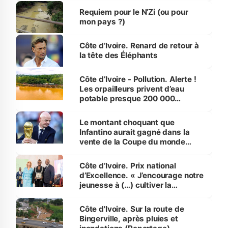
Requiem pour le N’Zi (ou pour
mon pays ?)
Côte d’Ivoire. Renard de retour à
la tête des Éléphants
Côte d’Ivoire - Pollution. Alerte !
Les orpailleurs privent d’eau
potable presque 200 000
habitants autour d’Agboville
Le montant choquant que
Infantino aurait gagné dans la
vente de la Coupe du monde
révélé
Côte d’Ivoire. Prix national
d’Excellence. « J’encourage notre
jeunesse à (…) cultiver la
compétence et l’intégrité »
(Alassane Ouattara
Côte d'Ivoire. Sur la route de
Bingerville, après pluies et