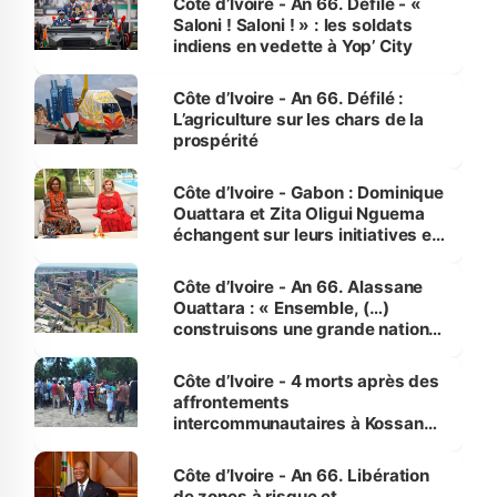
Côte d’Ivoire - An 66. Défilé - «
Saloni ! Saloni ! » : les soldats
indiens en vedette à Yop’ City
Côte d’Ivoire - An 66. Défilé :
L’agriculture sur les chars de la
prospérité
Côte d’Ivoire - Gabon : Dominique
Ouattara et Zita Oligui Nguema
échangent sur leurs initiatives en
faveur des femmes et des
enfants
Côte d’Ivoire - An 66. Alassane
Ouattara : « Ensemble, (…)
construisons une grande nation
pour nous-mêmes et pour les
générations futures »
Côte d’Ivoire - 4 morts après des
affrontements
intercommunautaires à Kossandji
(Alepé) - Notre correspondant au
milieu des sinistrés
Côte d’Ivoire - An 66. Libération
de zones à risque et