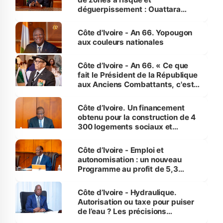
déguerpissement : Ouattara
assure du « strict respect de
l'Etat de droit pour préserver les
Côte d'Ivoire - An 66. Yopougon
vies humaines »
aux couleurs nationales
Côte d’Ivoire - An 66. « Ce que
fait le Président de la République
aux Anciens Combattants, c'est
inédit » (Cne Yassoungo Koné ®)
Côte d’Ivoire. Un financement
obtenu pour la construction de 4
300 logements sociaux et
économiques à Abidjan, Bouaké
et Yamoussoukro
Côte d’Ivoire - Emploi et
autonomisation : un nouveau
Programme au profit de 5,3
millions de jeunes
Côte d’Ivoire - Hydraulique.
Autorisation ou taxe pour puiser
de l’eau ? Les précisions
d’Assahoré