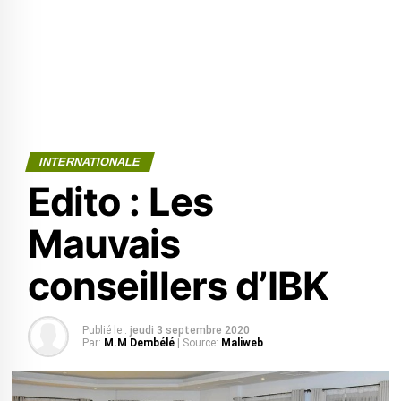
INTERNATIONALE
Edito : Les
Mauvais
conseillers d’IBK
Publié le :
jeudi 3 septembre 2020
Par:
M.M Dembélé
| Source:
Maliweb