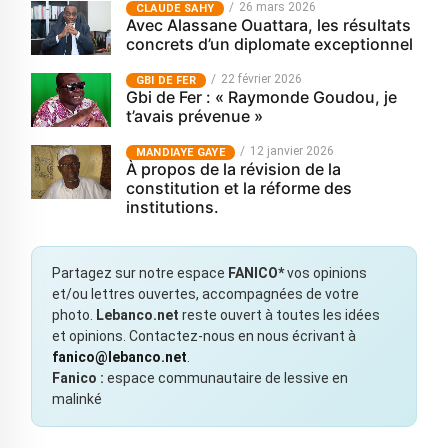
26 mars 2026
CLAUDE SAHY
Avec Alassane Ouattara, les résultats
concrets d’un diplomate exceptionnel
22 février 2026
GBI DE FER
Gbi de Fer : « Raymonde Goudou, je
t’avais prévenue »
12 janvier 2026
MANDIAYE GAYE
À propos de la révision de la
constitution et la réforme des
institutions.
Partagez sur notre espace
FANICO*
vos opinions
et/ou lettres ouvertes, accompagnées de votre
photo.
Lebanco.net
reste ouvert à toutes les idées
et opinions. Contactez-nous en nous écrivant à
fanico@lebanco.net
.
Fanico :
espace communautaire de lessive en
malinké