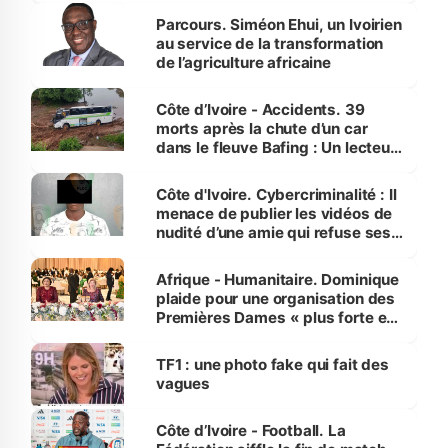
Parcours. Siméon Ehui, un Ivoirien
au service de la transformation
de l’agriculture africaine
Côte d’Ivoire - Accidents. 39
morts après la chute d’un car
dans le fleuve Bafing : Un lecteur
dénonce la légèreté du ministère
des Transports
Côte d'Ivoire. Cybercriminalité : Il
menace de publier les vidéos de
nudité d’une amie qui refuse ses
avances
Afrique - Humanitaire. Dominique
plaide pour une organisation des
Premières Dames « plus forte et
influente, dont l'impact s'affirme
sur la scène internationale »
TF1 : une photo fake qui fait des
vagues
Côte d’Ivoire - Football. La