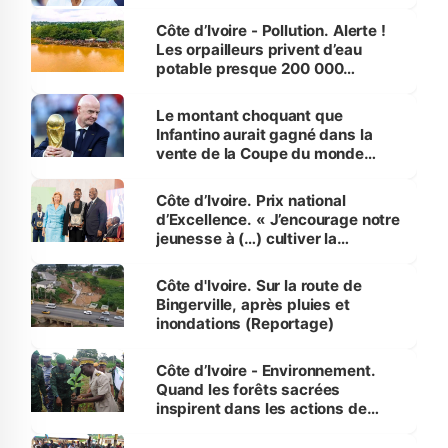
Côte d’Ivoire - Pollution. Alerte !
Les orpailleurs privent d’eau
potable presque 200 000
habitants autour d’Agboville
Le montant choquant que
Infantino aurait gagné dans la
vente de la Coupe du monde
révélé
Côte d’Ivoire. Prix national
d’Excellence. « J’encourage notre
jeunesse à (…) cultiver la
compétence et l’intégrité »
(Alassane Ouattara
Côte d'Ivoire. Sur la route de
Bingerville, après pluies et
inondations (Reportage)
Côte d’Ivoire - Environnement.
Quand les forêts sacrées
inspirent dans les actions de
reboisement