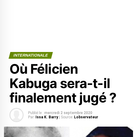
INTERNATIONALE
Où Félicien
Kabuga sera-t-il
finalement jugé ?
Publié le :
mercredi 2 septembre 2020
Par:
Issa K. Barry
| Source:
Lobservateur