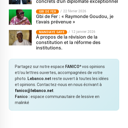
concrets d’un diplomate exceptionnel
22 février 2026
GBI DE FER
Gbi de Fer : « Raymonde Goudou, je
t’avais prévenue »
12 janvier 2026
MANDIAYE GAYE
À propos de la révision de la
constitution et la réforme des
institutions.
Partagez sur notre espace
FANICO*
vos opinions
et/ou lettres ouvertes, accompagnées de votre
photo.
Lebanco.net
reste ouvert à toutes les idées
et opinions. Contactez-nous en nous écrivant à
fanico@lebanco.net
.
Fanico :
espace communautaire de lessive en
malinké