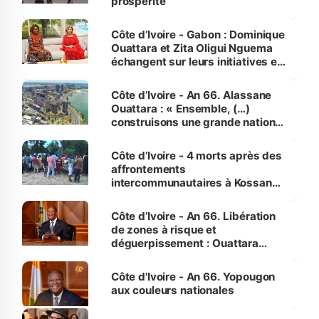
prospérité
Côte d’Ivoire - Gabon : Dominique
Ouattara et Zita Oligui Nguema
échangent sur leurs initiatives en
faveur des femmes et des
enfants
Côte d’Ivoire - An 66. Alassane
Ouattara : « Ensemble, (…)
construisons une grande nation
pour nous-mêmes et pour les
générations futures »
Côte d’Ivoire - 4 morts après des
affrontements
intercommunautaires à Kossandji
(Alepé) - Notre correspondant au
milieu des sinistrés
Côte d’Ivoire - An 66. Libération
de zones à risque et
déguerpissement : Ouattara
assure du « strict respect de
l'Etat de droit pour préserver les
Côte d'Ivoire - An 66. Yopougon
vies humaines »
aux couleurs nationales