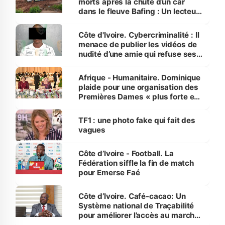
morts après la chute d’un car
dans le fleuve Bafing : Un lecteur
dénonce la légèreté du ministère
des Transports
Côte d'Ivoire. Cybercriminalité : Il
menace de publier les vidéos de
nudité d’une amie qui refuse ses
avances
Afrique - Humanitaire. Dominique
plaide pour une organisation des
Premières Dames « plus forte et
influente, dont l'impact s'affirme
sur la scène internationale »
TF1 : une photo fake qui fait des
vagues
Côte d’Ivoire - Football. La
Fédération siffle la fin de match
pour Emerse Faé
Côte d’Ivoire. Café-cacao: Un
Système national de Traçabilité
pour améliorer l’accès au marché
international