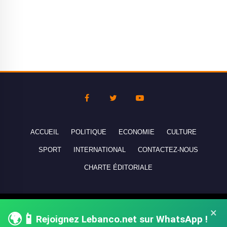
ACCUEIL
POLITIQUE
ECONOMIE
CULTURE
SPORT
INTERNATIONAL
CONTACTEZ-NOUS
CHARTE ÉDITORIALE
Copyright © 2010-2026 lebanco.net - Tous droits de reproduction
×
🌍📱
Rejoignez Lebanco.net sur WhatsApp !
réservés - All rights reserved.