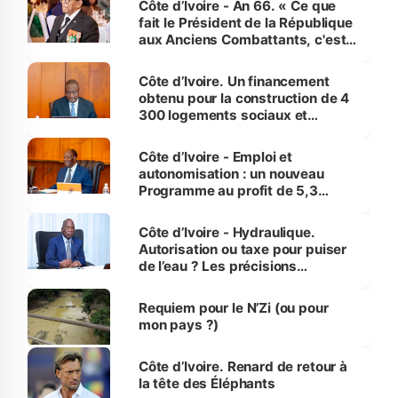
Côte d’Ivoire - An 66. « Ce que
fait le Président de la République
aux Anciens Combattants, c'est
inédit » (Cne Yassoungo Koné ®)
Côte d’Ivoire. Un financement
obtenu pour la construction de 4
300 logements sociaux et
économiques à Abidjan, Bouaké
et Yamoussoukro
Côte d’Ivoire - Emploi et
autonomisation : un nouveau
Programme au profit de 5,3
millions de jeunes
Côte d’Ivoire - Hydraulique.
Autorisation ou taxe pour puiser
de l’eau ? Les précisions
d’Assahoré
Requiem pour le N’Zi (ou pour
mon pays ?)
Côte d’Ivoire. Renard de retour à
la tête des Éléphants