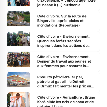
d’Excellence. « J’encourage notre
jeunesse à (…) cultiver la
compétence et l’intégrité »
(Alassane Ouattara
Côte d'Ivoire. Sur la route de
Bingerville, après pluies et
inondations (Reportage)
Côte d’Ivoire - Environnement.
Quand les forêts sacrées
inspirent dans les actions de
reboisement
Côte d’Ivoire - Environnement.
Donner du travail aux jeunes et
aux femmes pour assurer la
protection des espèces
menacées
Produits pétroliers. Super,
pétrole et gasoil : le Détroit
d’Ormuz fait monter les prix en
Côte d’Ivoire
Côte d’Ivoire - Agriculture : Bruno
Koné cible les noix de coco et de
palmier à huile