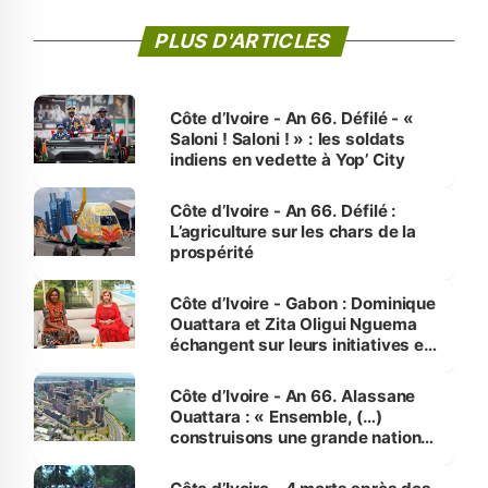
PLUS D'ARTICLES
Côte d’Ivoire - An 66. Défilé - «
Saloni ! Saloni ! » : les soldats
indiens en vedette à Yop’ City
Côte d’Ivoire - An 66. Défilé :
L’agriculture sur les chars de la
prospérité
Côte d’Ivoire - Gabon : Dominique
Ouattara et Zita Oligui Nguema
échangent sur leurs initiatives en
faveur des femmes et des
enfants
Côte d’Ivoire - An 66. Alassane
Ouattara : « Ensemble, (…)
construisons une grande nation
pour nous-mêmes et pour les
générations futures »