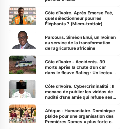
Côte d’Ivoire. Après Emerse Faé,
quel sélectionneur pour les
Éléphants ? (Micro-trottoir)
Parcours. Siméon Ehui, un Ivoirien
au service de la transformation
de l’agriculture africaine
Côte d’Ivoire - Accidents. 39
morts après la chute d’un car
dans le fleuve Bafing : Un lecteur
dénonce la légèreté du ministère
des Transports
Côte d'Ivoire. Cybercriminalité : Il
menace de publier les vidéos de
nudité d’une amie qui refuse ses
avances
Afrique - Humanitaire. Dominique
plaide pour une organisation des
Premières Dames « plus forte et
influente, dont l'impact s'affirme