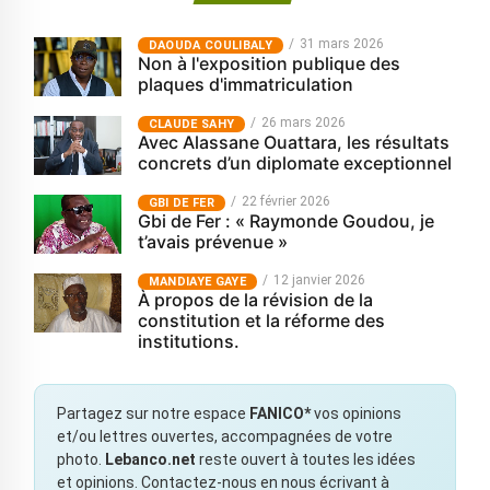
31 mars 2026
‎DAOUDA COULIBALY
Non à l'exposition publique des
plaques d'immatriculation
26 mars 2026
CLAUDE SAHY
Avec Alassane Ouattara, les résultats
concrets d’un diplomate exceptionnel
22 février 2026
GBI DE FER
Gbi de Fer : « Raymonde Goudou, je
t’avais prévenue »
12 janvier 2026
MANDIAYE GAYE
À propos de la révision de la
constitution et la réforme des
institutions.
Partagez sur notre espace
FANICO*
vos opinions
et/ou lettres ouvertes, accompagnées de votre
photo.
Lebanco.net
reste ouvert à toutes les idées
et opinions. Contactez-nous en nous écrivant à