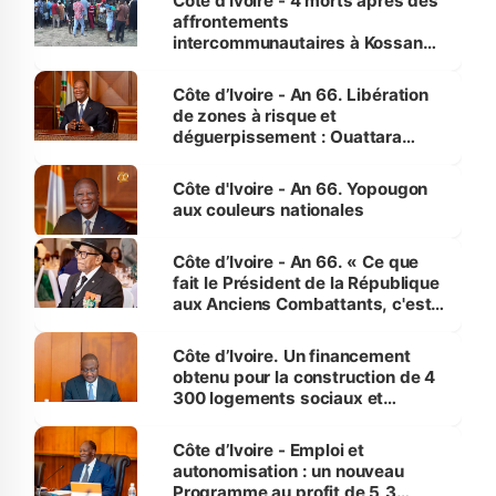
Côte d’Ivoire - 4 morts après des
affrontements
intercommunautaires à Kossandji
(Alepé) - Notre correspondant au
milieu des sinistrés
Côte d’Ivoire - An 66. Libération
de zones à risque et
déguerpissement : Ouattara
assure du « strict respect de
l'Etat de droit pour préserver les
Côte d'Ivoire - An 66. Yopougon
vies humaines »
aux couleurs nationales
Côte d’Ivoire - An 66. « Ce que
fait le Président de la République
aux Anciens Combattants, c'est
inédit » (Cne Yassoungo Koné ®)
Côte d’Ivoire. Un financement
obtenu pour la construction de 4
300 logements sociaux et
économiques à Abidjan, Bouaké
et Yamoussoukro
Côte d’Ivoire - Emploi et
autonomisation : un nouveau
Programme au profit de 5,3