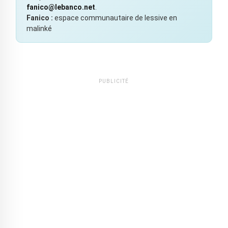
fanico@lebanco.net
.
Fanico :
espace communautaire de lessive en
malinké
PUBLICITÉ