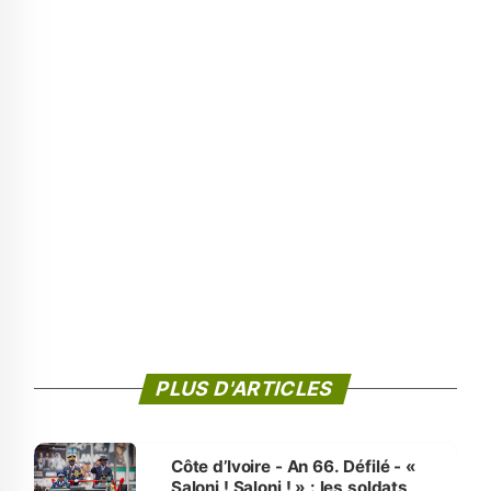
PLUS D'ARTICLES
Côte d’Ivoire - An 66. Défilé - «
Saloni ! Saloni ! » : les soldats