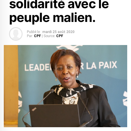
solidarité avec le
peuple malien.
Publié le :
mardi 25 août 2020
Par:
CPF
| Source:
CPF