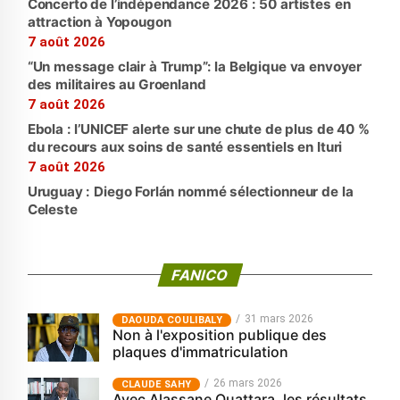
Concerto de l’indépendance 2026 : 50 artistes en
attraction à Yopougon
7 août 2026
“Un message clair à Trump”: la Belgique va envoyer
des militaires au Groenland
7 août 2026
Ebola : l’UNICEF alerte sur une chute de plus de 40 %
du recours aux soins de santé essentiels en Ituri
7 août 2026
Uruguay : Diego Forlán nommé sélectionneur de la
Celeste
FANICO
31 mars 2026
‎DAOUDA COULIBALY
Non à l'exposition publique des
plaques d'immatriculation
26 mars 2026
CLAUDE SAHY
Avec Alassane Ouattara, les résultats