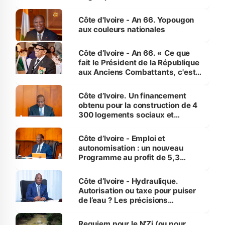
assure du « strict respect de
l'Etat de droit pour préserver les
Côte d'Ivoire - An 66. Yopougon
vies humaines »
aux couleurs nationales
Côte d’Ivoire - An 66. « Ce que
fait le Président de la République
aux Anciens Combattants, c'est
inédit » (Cne Yassoungo Koné ®)
Côte d’Ivoire. Un financement
obtenu pour la construction de 4
300 logements sociaux et
économiques à Abidjan, Bouaké
et Yamoussoukro
Côte d’Ivoire - Emploi et
autonomisation : un nouveau
Programme au profit de 5,3
millions de jeunes
Côte d’Ivoire - Hydraulique.
Autorisation ou taxe pour puiser
de l’eau ? Les précisions
d’Assahoré
Requiem pour le N’Zi (ou pour