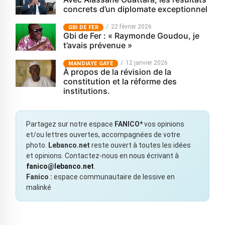
concrets d’un diplomate exceptionnel
22 février 2026
GBI DE FER
Gbi de Fer : « Raymonde Goudou, je
t’avais prévenue »
12 janvier 2026
MANDIAYE GAYE
À propos de la révision de la
constitution et la réforme des
institutions.
Partagez sur notre espace
FANICO*
vos opinions
et/ou lettres ouvertes, accompagnées de votre
photo.
Lebanco.net
reste ouvert à toutes les idées
et opinions. Contactez-nous en nous écrivant à
fanico@lebanco.net
.
Fanico :
espace communautaire de lessive en
malinké