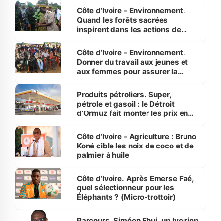
Côte d’Ivoire - Environnement.
Quand les forêts sacrées
inspirent dans les actions de
reboisement
Côte d’Ivoire - Environnement.
Donner du travail aux jeunes et
aux femmes pour assurer la
protection des espèces
menacées
Produits pétroliers. Super,
pétrole et gasoil : le Détroit
d’Ormuz fait monter les prix en
Côte d’Ivoire
Côte d’Ivoire - Agriculture : Bruno
Koné cible les noix de coco et de
palmier à huile
Côte d’Ivoire. Après Emerse Faé,
quel sélectionneur pour les
Éléphants ? (Micro-trottoir)
Parcours. Siméon Ehui, un Ivoirien