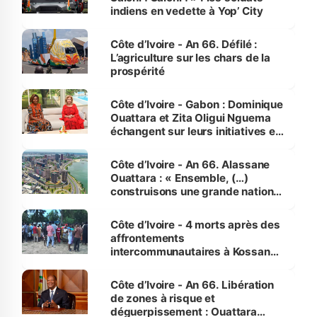
indiens en vedette à Yop’ City
Côte d’Ivoire - An 66. Défilé :
L’agriculture sur les chars de la
prospérité
Côte d’Ivoire - Gabon : Dominique
Ouattara et Zita Oligui Nguema
échangent sur leurs initiatives en
faveur des femmes et des
enfants
Côte d’Ivoire - An 66. Alassane
Ouattara : « Ensemble, (…)
construisons une grande nation
pour nous-mêmes et pour les
générations futures »
Côte d’Ivoire - 4 morts après des
affrontements
intercommunautaires à Kossandji
(Alepé) - Notre correspondant au
milieu des sinistrés
Côte d’Ivoire - An 66. Libération
de zones à risque et
déguerpissement : Ouattara