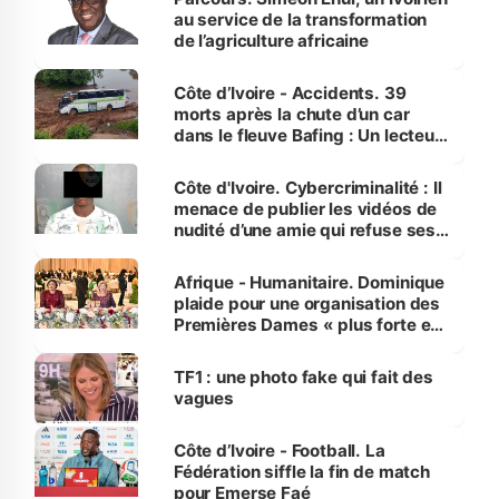
au service de la transformation
de l’agriculture africaine
Côte d’Ivoire - Accidents. 39
morts après la chute d’un car
dans le fleuve Bafing : Un lecteur
dénonce la légèreté du ministère
des Transports
Côte d'Ivoire. Cybercriminalité : Il
menace de publier les vidéos de
nudité d’une amie qui refuse ses
avances
Afrique - Humanitaire. Dominique
plaide pour une organisation des
Premières Dames « plus forte et
influente, dont l'impact s'affirme
sur la scène internationale »
TF1 : une photo fake qui fait des
vagues
Côte d’Ivoire - Football. La
Fédération siffle la fin de match
pour Emerse Faé