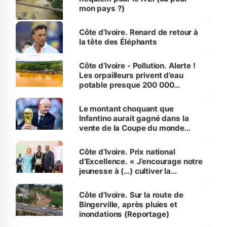
mon pays ?)
Côte d’Ivoire. Renard de retour à
la tête des Éléphants
Côte d’Ivoire - Pollution. Alerte !
Les orpailleurs privent d’eau
potable presque 200 000
habitants autour d’Agboville
Le montant choquant que
Infantino aurait gagné dans la
vente de la Coupe du monde
révélé
Côte d’Ivoire. Prix national
d’Excellence. « J’encourage notre
jeunesse à (…) cultiver la
compétence et l’intégrité »
(Alassane Ouattara
Côte d'Ivoire. Sur la route de
Bingerville, après pluies et
inondations (Reportage)