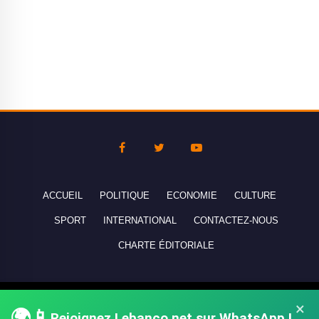
ACCUEIL
POLITIQUE
ECONOMIE
CULTURE
SPORT
INTERNATIONAL
CONTACTEZ-NOUS
CHARTE ÉDITORIALE
Copyright © 2010-2026 lebanco.net - Tous droits de reproduction
×
🌍📱
Rejoignez Lebanco.net sur WhatsApp !
réservés - All rights reserved.