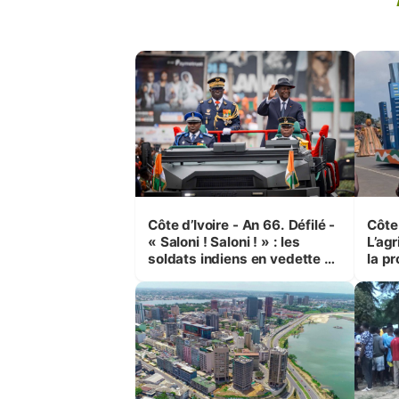
Côte d’Ivoire - An 66. Défilé -
Côte 
« Saloni ! Saloni ! » : les
L’agr
soldats indiens en vedette à
la pr
Yop’ City