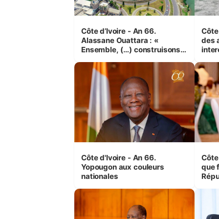
Côte d’Ivoire - An 66.
Côte 
Alassane Ouattara : «
des 
Ensemble, (…) construisons
inte
une grande nation pour nous-
Koss
mêmes et pour les
corr
générations futures »
sinis
Côte d'Ivoire - An 66.
Côte 
Yopougon aux couleurs
que f
nationales
Répu
Comb
(Cne