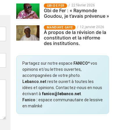
22 février 2026
GBI DE FER
Gbi de Fer : « Raymonde
Goudou, je t’avais prévenue »
12 janvier 2026
MANDIAYE GAYE
À propos de la révision de la
constitution et la réforme
des institutions.
Partagez sur notre espace
FANICO*
vos
opinions et/ou lettres ouvertes,
accompagnées de votre photo.
Lebanco.net
reste ouvert à toutes les
idées et opinions. Contactez-nous en nous
écrivant à
fanico@lebanco.net
.
Fanico :
espace communautaire de lessive
en malinké