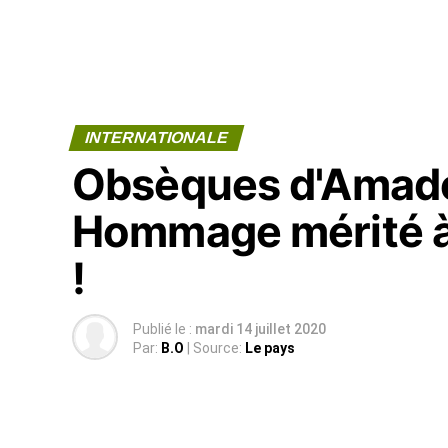
INTERNATIONALE
Obsèques d'Amado
Hommage mérité à 
!
Publié le :
mardi 14 juillet 2020
Par:
B.O
| Source:
Le pays