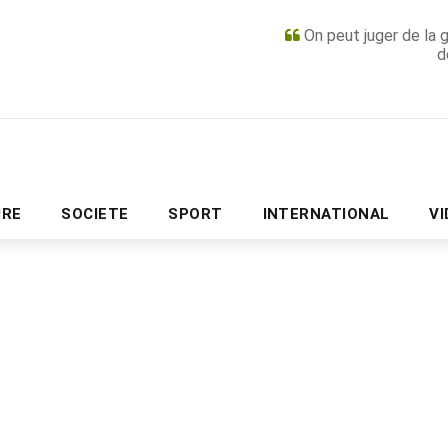
On peut juger de la 
d
PUBLICITÉ
URE
SOCIETE
SPORT
INTERNATIONAL
V