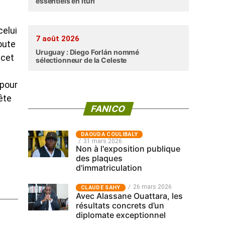
essentiels en Ituri
celui
7 août 2026
oute
Uruguay : Diego Forlán nommé
 cet
sélectionneur de la Celeste
 pour
uête
FANICO
‎DAOUDA COULIBALY
31 mars 2026
Non à l'exposition publique
des plaques
d'immatriculation
26 mars 2026
CLAUDE SAHY
Avec Alassane Ouattara, les
résultats concrets d’un
diplomate exceptionnel