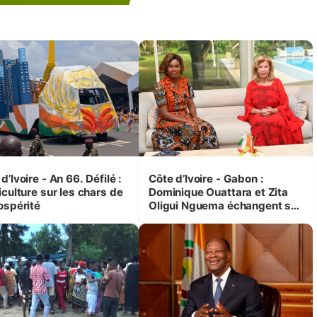
d’Ivoire - An 66. Défilé :
Côte d’Ivoire - Gabon :
iculture sur les chars de
Dominique Ouattara et Zita
ospérité
Oligui Nguema échangent sur
leurs initiatives en faveur des
femmes et des enfants