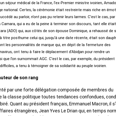
t d’un séjour médical de la France, l’ex-Premier ministre ivoirien, Amad
 national. Certes, la cérémonie était restreinte mais riche en émo
ccédé au parloir, n’ont pas pu retenir leurs larmes. C’est le cas, par
 Camara, qui a eu de la peine à terminer son discours, tant elle étai
tara (ADO) qui, aux côtés de son épouse Dominique, a rehaussé de 
 à titre posthume celui qui, jusqu’à une date récente, était son dauph
ont les personnalités de marque qui, en dépit de la fermeture des
avirus, ont tenu à faire le déplacement d’Abidjan pour rendre un
i que l’on surnommait AGC. C’est le cas, par exemple, du président
fficiles, a tenu à témoigner de sa solidarité au peuple ivoirien.
auteur de son rang
senté par une forte délégation composée de membres du
 la classe politique toutes tendances confondues, cond
biré. Quant au président français, Emmanuel Macron, il s
Affaires étrangères, Jean Yves Le Drian qui, en temps nor