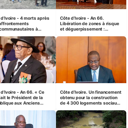
d’Ivoire - 4 morts après
Côte d’Ivoire - An 66.
affrontements
Libération de zones à risque
rcommunautaires à
et déguerpissement :
andji (Alepé) - Notre
Ouattara assure du « strict
espondant au milieu des
respect de l'Etat de droit pour
trés
préserver les vies humaines
»
d’Ivoire - An 66. « Ce
Côte d’Ivoire. Un financement
ait le Président de la
obtenu pour la construction
blique aux Anciens
de 4 300 logements sociaux
attants, c'est inédit »
et économiques à Abidjan,
 Yassoungo Koné ®)
Bouaké et Yamoussoukro