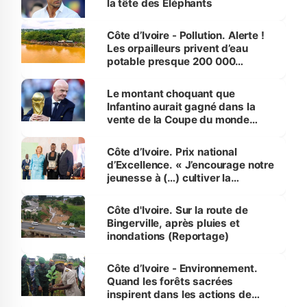
la tête des Éléphants
Côte d’Ivoire - Pollution. Alerte !
Les orpailleurs privent d’eau
potable presque 200 000
habitants autour d’Agboville
Le montant choquant que
Infantino aurait gagné dans la
vente de la Coupe du monde
révélé
Côte d’Ivoire. Prix national
d’Excellence. « J’encourage notre
jeunesse à (…) cultiver la
compétence et l’intégrité »
(Alassane Ouattara
Côte d'Ivoire. Sur la route de
Bingerville, après pluies et
inondations (Reportage)
Côte d’Ivoire - Environnement.
Quand les forêts sacrées
inspirent dans les actions de