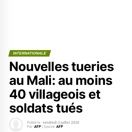
INTERNATIONALE
Nouvelles tueries
au Mali: au moins
40 villageois et
soldats tués
Publié le :
vendredi 3 juillet 2020
Par:
AFP
| Source:
AFP