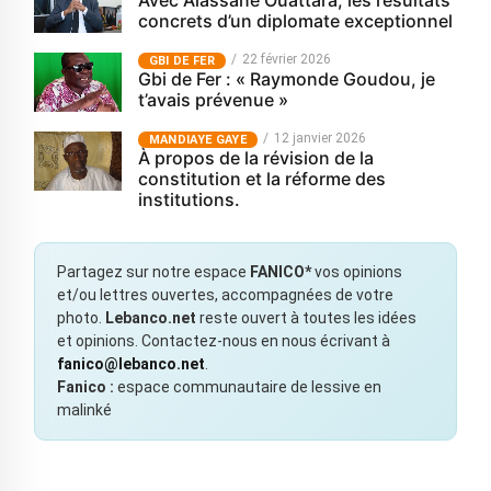
Avec Alassane Ouattara, les résultats
concrets d’un diplomate exceptionnel
22 février 2026
GBI DE FER
Gbi de Fer : « Raymonde Goudou, je
t’avais prévenue »
12 janvier 2026
MANDIAYE GAYE
À propos de la révision de la
constitution et la réforme des
institutions.
Partagez sur notre espace
FANICO*
vos opinions
et/ou lettres ouvertes, accompagnées de votre
photo.
Lebanco.net
reste ouvert à toutes les idées
et opinions. Contactez-nous en nous écrivant à
fanico@lebanco.net
.
Fanico :
espace communautaire de lessive en
malinké