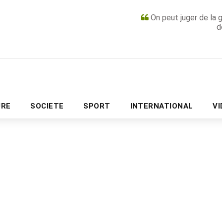
On peut juger de la 
d
PUBLICITÉ
URE
SOCIETE
SPORT
INTERNATIONAL
V