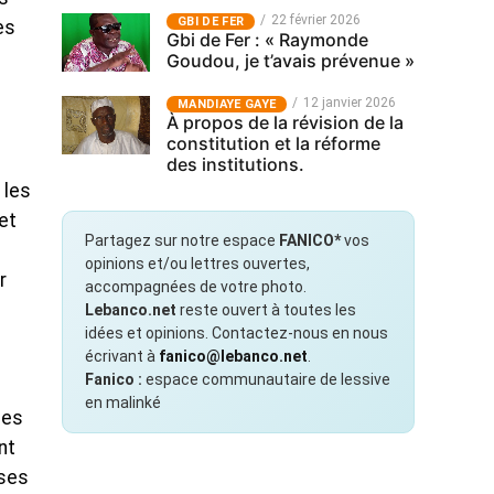
22 février 2026
GBI DE FER
es
Gbi de Fer : « Raymonde
Goudou, je t’avais prévenue »
12 janvier 2026
MANDIAYE GAYE
À propos de la révision de la
constitution et la réforme
des institutions.
 les
et
Partagez sur notre espace
FANICO*
vos
opinions et/ou lettres ouvertes,
r
accompagnées de votre photo.
Lebanco.net
reste ouvert à toutes les
idées et opinions. Contactez-nous en nous
écrivant à
fanico@lebanco.net
.
Fanico :
espace communautaire de lessive
en malinké
les
nt
 ses