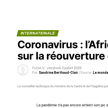
INTERNATIONALE
Coronavirus : l’Af
sur la réouverture
Publié le :
vendredi 3 juillet 2020
Par:
Sandrine Berthaud-Clair
| Source:
Le monde
Le conseiller technique du ministre de la Santé et de l’Hygiène pu
La pandémie n’a pas encore atteint son pic s