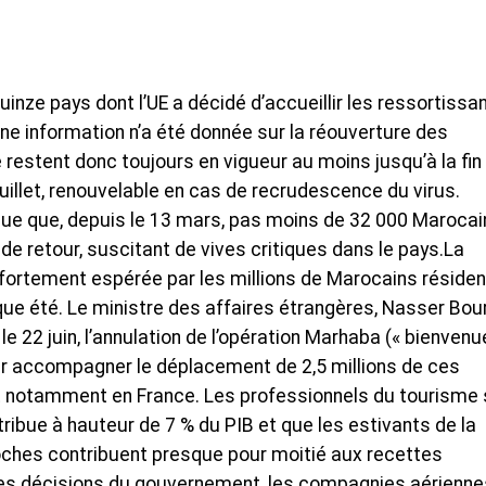
uinze pays dont l’UE a décidé d’accueillir les ressortissa
ne information n’a été donnée sur la réouverture des
e restent donc toujours en vigueur au moins jusqu’à la fin
 juillet, renouvelable en cas de recrudescence du virus.
ndue que, depuis le 13 mars, pas moins de 32 000 Marocai
de retour, suscitant de vives critiques dans le pays.La
 fortement espérée par les millions de Marocains résiden
que été. Le ministre des affaires étrangères, Nasser Bour
e 22 juin, l’annulation de l’opération Marhaba (« bienvenu
ur accompagner le déplacement de 2,5 millions de ces
 et notamment en France. Les professionnels du tourisme
ribue à hauteur de 7 % du PIB et que les estivants de la
roches contribuent presque pour moitié aux recettes
lles décisions du gouvernement, les compagnies aérienne