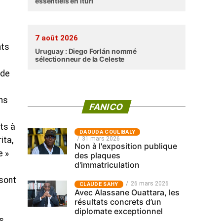
essentiels en Ituri
7 août 2026
nts
Uruguay : Diego Forlán nommé
sélectionneur de la Celeste
 de
ns
FANICO
ts à
‎DAOUDA COULIBALY
ita,
31 mars 2026
Non à l'exposition publique
e »
des plaques
d'immatriculation
 sont
26 mars 2026
CLAUDE SAHY
Avec Alassane Ouattara, les
résultats concrets d’un
diplomate exceptionnel
s