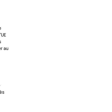
e
l’UE
s
er au
-
rès