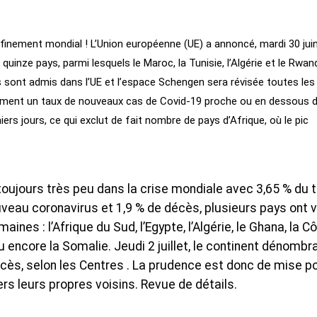
inement mondial ! L’Union européenne (UE) a annoncé, mardi 30 juin,
uinze pays, parmi lesquels le Maroc, la Tunisie, l’Algérie et le Rwan
s sont admis dans l’UE et l’espace Schengen sera révisée toutes les
mment un taux de nouveaux cas de Covid-19 proche ou en dessous 
ers jours, ce qui exclut de fait nombre de pays d’Afrique, où le pic
oujours très peu dans la crise mondiale avec 3,65 % du t
eau coronavirus et 1,9 % de décès, plusieurs pays ont 
nes : l’Afrique du Sud, l’Egypte, l’Algérie, le Ghana, la C
ou encore la Somalie. Jeudi 2 juillet, le continent dénombra
ès, selon les Centres . La prudence est donc de mise p
ers leurs propres voisins. Revue de détails.