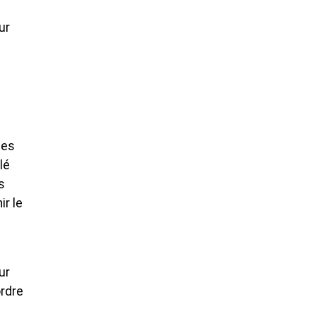
ur
nes
lé
s
ir le
ur
ordre