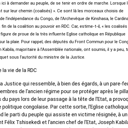
iens ici à demander au peuple, de se tenir en ordre de marche. Lorsque 
t sur leur chemin (coalisés) ». Ce sont là les morceaux choisis de
 de l’indépendance du Congo, de l’Archevêque de Kinshasa, le Cardina
a fin de la coalition au pouvoir en RDC. Car, estime-t-il, « les coalisés
 figure de proue de la très influente Eglise catholique en République
ur la plaie. Pour rappel, des députés du Front Commun pour le Con
Kabila, majoritaire à l’Assemblée nationale, ont soumis, il y a peu, t
quet sous l’autorité du ministre de la Justice.
 la vie de la RDC
la Justice qui ressemble, à bien des égards, à un pare-fe
embres de l’ancien régime pour se protéger après le pill
s du pays lors de leur passage à la tête de l’Etat, a provo
olitique congolaise. Par cette sortie, l’Eglise catholiqu
nd le parti du peuple qui assiste en victime résignée, à un
 Félix Tshisekedi et l’ancien chef de l’Etat, Joseph Kabila