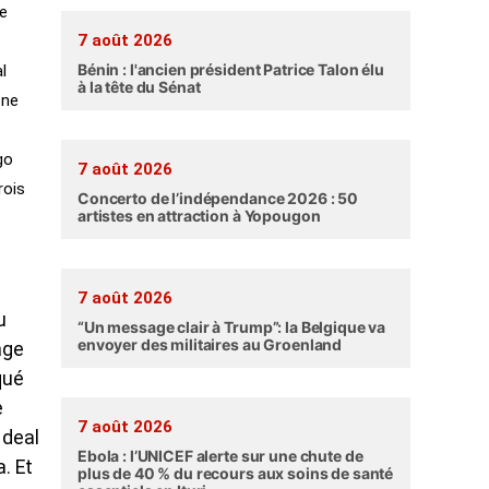
le
7 août 2026
Bénin : l'ancien président Patrice Talon élu
l
à la tête du Sénat
 ne
go
7 août 2026
rois
Concerto de l’indépendance 2026 : 50
artistes en attraction à Yopougon
7 août 2026
u
“Un message clair à Trump”: la Belgique va
envoyer des militaires au Groenland
age
qué
e
7 août 2026
 deal
Ebola : l’UNICEF alerte sur une chute de
. Et
plus de 40 % du recours aux soins de santé