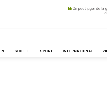
On peut juger de la 
d
PUBLICITÉ
URE
SOCIETE
SPORT
INTERNATIONAL
V