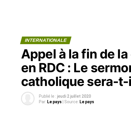
INTERNATIONALE
Appel à la fin de l
en RDC : Le sermon
catholique sera-t-
Publié le :
jeudi 2 juillet 2020
Par:
Le pays
| Source:
Le pays