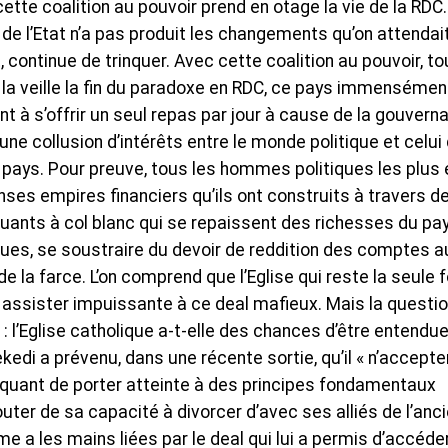
cette coalition au pouvoir prend en otage la vie de la RDC.
e l’Etat n’a pas produit les changements qu’on attendait
 continue de trinquer. Avec cette coalition au pouvoir, to
 la veille la fin du paradoxe en RDC, ce pays immensémen
nt à s’offrir un seul repas par jour à cause de la gouvern
 une collusion d’intérêts entre le monde politique et celui
u pays. Pour preuve, tous les hommes politiques les plus 
ses empires financiers qu’ils ont construits à travers d
nquants à col blanc qui se repaissent des richesses du pay
ques, se soustraire du devoir de reddition des comptes a
de la farce. L’on comprend que l’Eglise qui reste la seule 
 assister impuissante à ce deal mafieux. Mais la questi
 : l’Eglise catholique a-t-elle des chances d’être entendue
kedi a prévenu, dans une récente sortie, qu’il « n’accepte
squant de porter atteinte à des principes fondamentaux
douter de sa capacité à divorcer d’avec ses alliés de l’anc
e a les mains liées par le deal qui lui a permis d’accéde