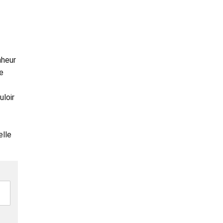
nheur
le
uloir
elle