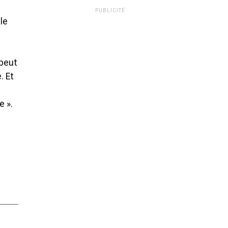
PUBLICITÉ
le
 peut
. Et
e ».