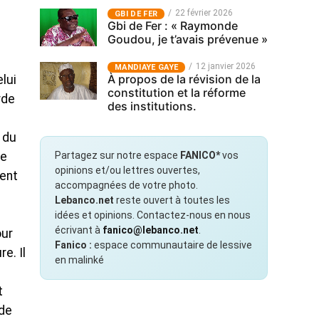
22 février 2026
GBI DE FER
Gbi de Fer : « Raymonde
Goudou, je t’avais prévenue »
12 janvier 2026
MANDIAYE GAYE
À propos de la révision de la
lui
constitution et la réforme
rde
des institutions.
 du
ue
Partagez sur notre espace
FANICO*
vos
opinions et/ou lettres ouvertes,
ment
accompagnées de votre photo.
Lebanco.net
reste ouvert à toutes les
idées et opinions. Contactez-nous en nous
écrivant à
fanico@lebanco.net
.
our
Fanico :
espace communautaire de lessive
e. Il
en malinké
t
 de