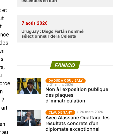
essentiels en Ituri
 et
ut
7 août 2026
t
Uruguay : Diego Forlán nommé
ance
sélectionneur de la Celeste
 des
en
es
FANICO
s,
u
‎DAOUDA COULIBALY
force
31 mars 2026
Non à l'exposition publique
on
des plaques
 ?
d'immatriculation
rait
26 mars 2026
CLAUDE SAHY
Avec Alassane Ouattara, les
résultats concrets d’un
ien
diplomate exceptionnel
r au