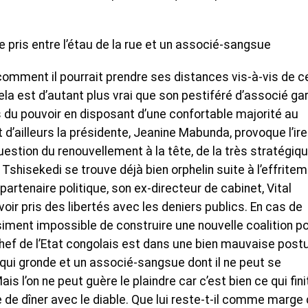
e pris entre l’étau de la rue et un associé-sangsue
 comment il pourrait prendre ses distances vis-à-vis de ce
i. Cela est d’autant plus vrai que son pestiféré d’associé ga
du pouvoir en disposant d’une confortable majorité au
 d’ailleurs la présidente, Jeanine Mabunda, provoque l’ire
uestion du renouvellement à la tête, de la très stratégiq
Tshisekedi se trouve déjà bien orphelin suite à l’effrite
 partenaire politique, son ex-directeur de cabinet, Vital
oir pris des libertés avec les deniers publics. En cas de
asiment impossible de construire une nouvelle coalition p
chef de l’Etat congolais est dans une bien mauvaise postur
e qui gronde et un associé-sangsue dont il ne peut se
s l’on ne peut guère le plaindre car c’est bien ce qui fini
 de dîner avec le diable. Que lui reste-t-il comme marge