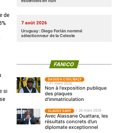
essentiels en Ituri
e de
 8%
7 août 2026
Uruguay : Diego Forlán nommé
sélectionneur de la Celeste
r
FANICO
u
‎DAOUDA COULIBALY
31 mars 2026
Non à l'exposition publique
e si
des plaques
 se
d'immatriculation
26 mars 2026
CLAUDE SAHY
Avec Alassane Ouattara, les
résultats concrets d’un
diplomate exceptionnel