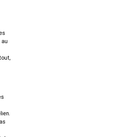
les
d au
tout,
es
lien.
pas