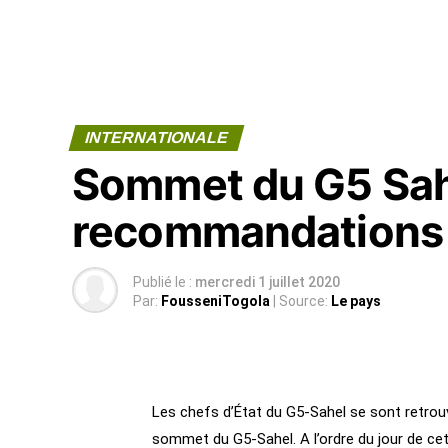
INTERNATIONALE
Sommet du G5 Sahe
recommandations d
Publié le :
mercredi 1 juillet 2020
Par:
FousseniTogola
| Source:
Le pays
Les chefs d’État du G5-Sahel se sont retrouv
sommet du G5-Sahel. A l’ordre du jour de cett