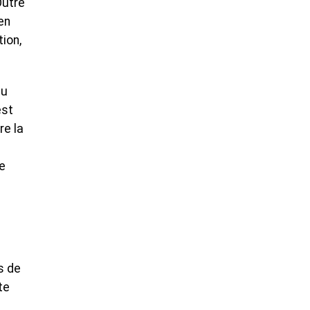
Outre
en
ion,
au
est
re la
e
s de
te