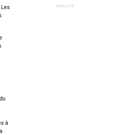
. Les
PUBLICITÉ
s
e
s
 du
és à
la