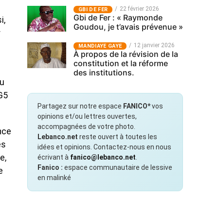
22 février 2026
GBI DE FER
Gbi de Fer : « Raymonde
i,
Goudou, je t’avais prévenue »
r
12 janvier 2026
MANDIAYE GAYE
À propos de la révision de la
constitution et la réforme
des institutions.
du
G5
Partagez sur notre espace
FANICO*
vos
opinions et/ou lettres ouvertes,
accompagnées de votre photo.
nce
Lebanco.net
reste ouvert à toutes les
es
idées et opinions. Contactez-nous en nous
e,
écrivant à
fanico@lebanco.net
.
Fanico :
espace communautaire de lessive
e
en malinké