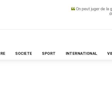
On peut juger de la 
d
PUBLICITÉ
URE
SOCIETE
SPORT
INTERNATIONAL
V