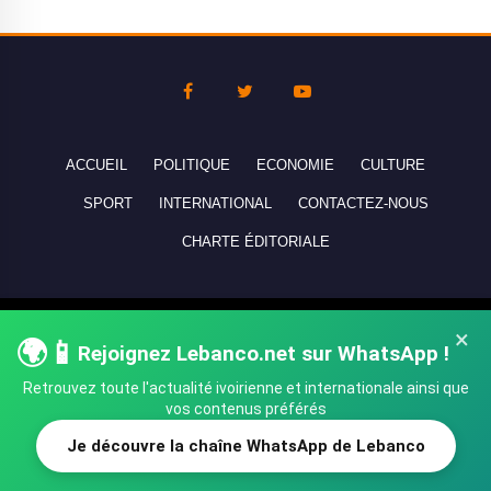
ACCUEIL
POLITIQUE
ECONOMIE
CULTURE
SPORT
INTERNATIONAL
CONTACTEZ-NOUS
CHARTE ÉDITORIALE
Copyright © 2010-2026 lebanco.net - Tous droits de reproduction
×
🌍📱
Rejoignez Lebanco.net sur WhatsApp !
réservés - All rights reserved.
Retrouvez toute l'actualité ivoirienne et internationale ainsi que
vos contenus préférés
Je découvre la chaîne WhatsApp de Lebanco
SHARE
TWEET