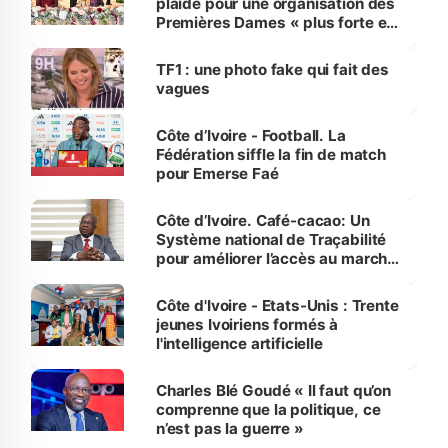
plaide pour une organisation des
Premières Dames « plus forte et
influente, dont l'impact s'affirme
sur la scène internationale »
TF1 : une photo fake qui fait des
vagues
Côte d’Ivoire - Football. La
Fédération siffle la fin de match
pour Emerse Faé
Côte d’Ivoire. Café-cacao: Un
Système national de Traçabilité
pour améliorer l’accès au marché
international
Côte d'Ivoire - Etats-Unis : Trente
jeunes Ivoiriens formés à
l'intelligence artificielle
Charles Blé Goudé « Il faut qu’on
comprenne que la politique, ce
n’est pas la guerre »