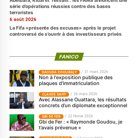
Abéibara, Kidal et Tessalit : les FAMa annoncent une
série d’opérations réussies contre des bases
terroristes
6 août 2026
La Fifa «présente des excuses» après le projet
controversé de s’ouvrir à des investisseurs privés
FANICO
31 mars 2026
‎DAOUDA COULIBALY
Non à l'exposition publique des
plaques d'immatriculation
26 mars 2026
CLAUDE SAHY
Avec Alassane Ouattara, les résultats
concrets d’un diplomate exceptionnel
22 février 2026
GBI DE FER
Gbi de Fer : « Raymonde Goudou, je
t’avais prévenue »