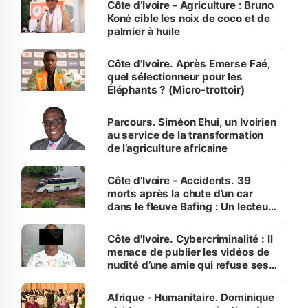
Côte d’Ivoire - Agriculture : Bruno
Koné cible les noix de coco et de
palmier à huile
Côte d’Ivoire. Après Emerse Faé,
quel sélectionneur pour les
Éléphants ? (Micro-trottoir)
Parcours. Siméon Ehui, un Ivoirien
au service de la transformation
de l’agriculture africaine
Côte d’Ivoire - Accidents. 39
morts après la chute d’un car
dans le fleuve Bafing : Un lecteur
dénonce la légèreté du ministère
des Transports
Côte d'Ivoire. Cybercriminalité : Il
menace de publier les vidéos de
nudité d’une amie qui refuse ses
avances
Afrique - Humanitaire. Dominique