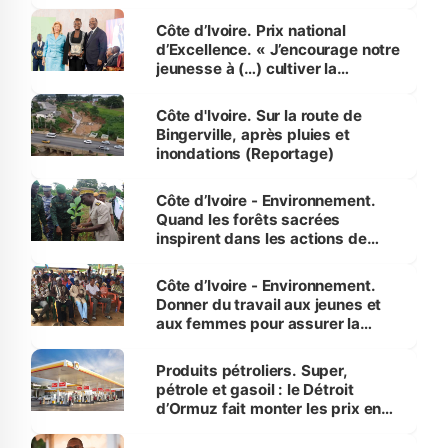
révélé
Côte d’Ivoire. Prix national
d’Excellence. « J’encourage notre
jeunesse à (…) cultiver la
compétence et l’intégrité »
(Alassane Ouattara
Côte d'Ivoire. Sur la route de
Bingerville, après pluies et
inondations (Reportage)
Côte d’Ivoire - Environnement.
Quand les forêts sacrées
inspirent dans les actions de
reboisement
Côte d’Ivoire - Environnement.
Donner du travail aux jeunes et
aux femmes pour assurer la
protection des espèces
menacées
Produits pétroliers. Super,
pétrole et gasoil : le Détroit
d’Ormuz fait monter les prix en
Côte d’Ivoire